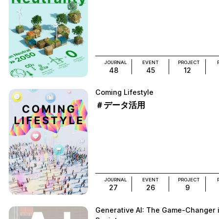
JOURNAL
EVENT
PROJECT
48
45
12
Coming Lifestyle
＃データ活用
JOURNAL
EVENT
PROJECT
27
26
9
Generative AI: The Game-Changer 