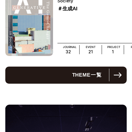
Society
＃生成AI
JOURNAL
EVENT
PROJECT
32
21
1
THEME
一覧