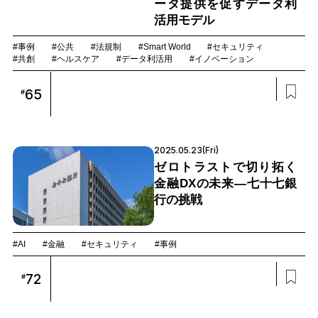
ータ提供を促すデータ利
活用モデル
#事例
#公共
#法規制
#Smart World
#セキュリティ
#共創
#ヘルスケア
#データ利活用
#イノベーション
65
#
2025.05.23(Fri)
ゼロトラストで切り拓く
金融DXの未来—七十七銀
行の挑戦
#AI
#金融
#セキュリティ
#事例
72
#