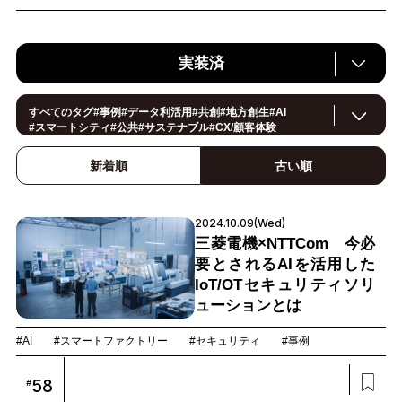
実装済
すべてのタグ
#
事例
#
データ利活用
#
共創
#
地方創生
#
AI
#
スマートシティ
#
公共
#
サステナブル
#
CX/顧客体験
#
ヘルスケア
#
環境・エネルギー
#
働き方改革
#
イノベーション
#
IoT
#
Smart World
#
スマートファクトリー
新着順
古い順
#
製造
#
スマートライフ
#
小売・流通
#
法規制
#
ロボティクス
#
建設
#
メタバース
#
5G
#セキュリティ
#
OPEN HUB
#
教育
#
サプライチェーン
#
金融
#
モビリティ
#
Foodtech
2024.10.09(Wed)
#
デジタルツイン
三菱電機×NTTCom 今必
要とされるAIを活用した
IoT/OTセキュリティソリ
ューションとは
#AI
#スマートファクトリー
#セキュリティ
#事例
58
#