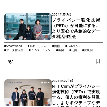
2024.11.15(Fri)
プライバシー強化技術
（PETs）が可能にする、
より安心で共創的なデー
タ利活用社会
#Smart World
#セキュリティ
#共創
#ヘルスケア
#データ利活用
#イノベーション
#事例
#公共
#法規制
61
#
2024.12.27(Fri)
NTT Comがプライバシー
強化技術（PETs）で実現
する、個人の権利を尊重
し、よりポジティブなデ