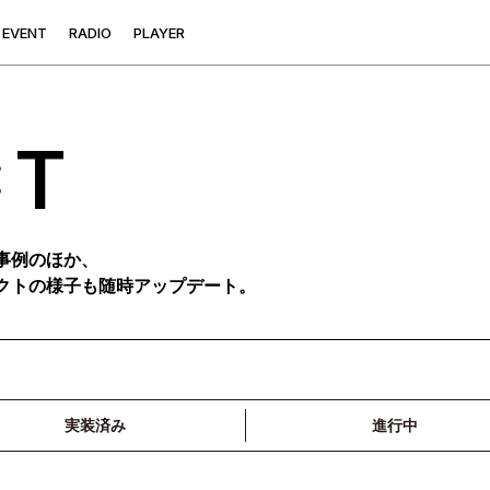
E
V
E
N
T
R
A
D
I
O
P
L
A
Y
E
R
CT
事例のほか、
クトの様子も随時アップデート。
実装済み
進行中