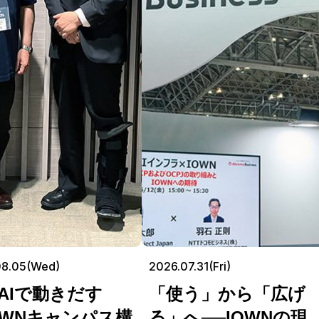
08.05(Wed)
2026.07.31(Fri)
AIで動きだす
「使う」から「広げ
OWNキャンパス構
る」へ──IOWNの現