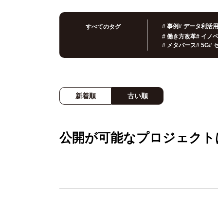
#
事例
#
データ利活
すべてのタグ
#
働き方改革
#
イノ
#
メタバース
#
5G
#
新着順
古い順
公開が可能なプロジェクト