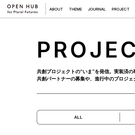
A
B
O
U
T
T
H
E
M
E
J
O
U
R
N
A
L
P
R
O
J
E
C
T
PROJE
共創プロジェクトの“いま”を発信。実装済の
共創パートナーの募集や、進行中のプロジェ
ALL