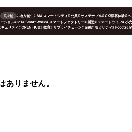
用
#共創
#
地方創生
#
AI
#
スマートシティ
#
公共
#
サステナブル
#
CX/顧客体験
#
ヘ
ベーション
#
IoT
#
Smart World
#
スマートファクトリー
#
製造
#
スマートライフ
#
小
セキュリティ
#
OPEN HUB
#
教育
#
サプライチェーン
#
金融
#
モビリティ
#
Foodtech
は
ありません。