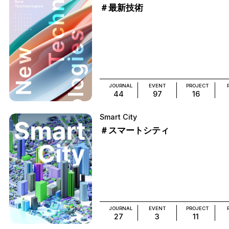
＃最新技術
JOURNAL
EVENT
PROJECT
44
97
16
Smart City
＃スマートシティ
JOURNAL
EVENT
PROJECT
27
3
11