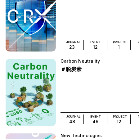
JOURNAL
EVENT
PROJECT
23
12
1
Carbon Neutrality
＃脱炭素
JOURNAL
EVENT
PROJECT
48
46
12
New Technologies