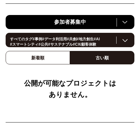
参加者募集中
すべてのタグ
#
事例
#
データ利活用
#
共創
#
地方創生
#
AI
#
スマートシティ
#
公共
#
サステナブル
#
CX/顧客体験
#
ヘルスケア
#
環境・エネルギー
#
働き方改革
#
イノベーション
#
IoT
#
Smart World
#
スマートファクトリー
新着順
古い順
#
製造
#
スマートライフ
#小売・流通
#
法規制
#
ロボティクス
#
建設
#
メタバース
#
5G
#
セキュリティ
#
OPEN HUB
#
教育
#
サプライチェーン
#
金融
#
モビリティ
#
Foodtech
#
デジタルツイン
公開が可能なプロジェクトは
ありません。