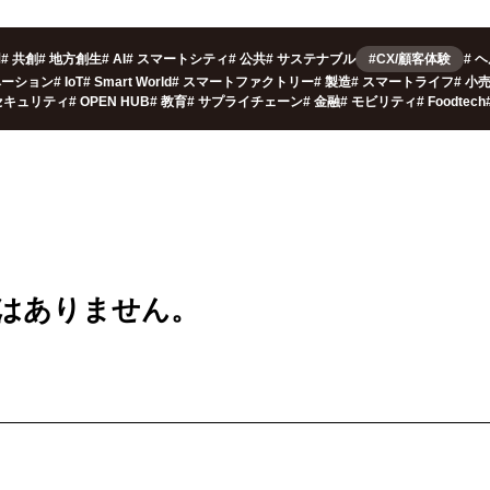
用
#
共創
#
地方創生
#
AI
#
スマートシティ
#
公共
#
サステナブル
#CX/顧客体験
#
ヘ
ベーション
#
IoT
#
Smart World
#
スマートファクトリー
#
製造
#
スマートライフ
#
小
セキュリティ
#
OPEN HUB
#
教育
#
サプライチェーン
#
金融
#
モビリティ
#
Foodtech
は
ありません。