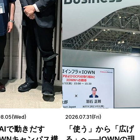
08.05(Wed)
2026.07.31(Fri)
AIで動きだす
「使う」から「広げ
OWNキャンパス構
る」へ──IOWNの現