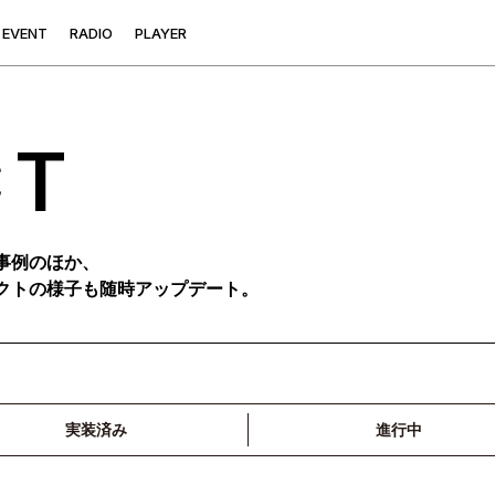
E
V
E
N
T
R
A
D
I
O
P
L
A
Y
E
R
CT
事例のほか、
クトの様子も随時アップデート。
実装済み
進行中