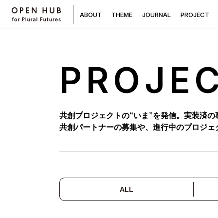
A
B
O
U
T
T
H
E
M
E
J
O
U
R
N
A
L
P
R
O
J
E
C
T
PROJE
共創プロジェクトの“いま”を発信。実装済の
共創パートナーの募集や、進行中のプロジェ
ALL