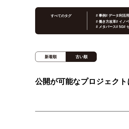
#
事例
#
データ利活
すべてのタグ
#
働き方改革
#
イノ
#
メタバース
#
5G
#
新着順
古い順
公開が可能なプロジェクト