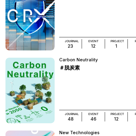
JOURNAL
EVENT
PROJECT
23
12
1
Carbon Neutrality
＃脱炭素
JOURNAL
EVENT
PROJECT
48
46
12
New Technologies