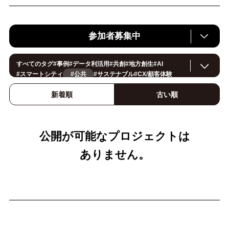
参加者募集中
すべてのタグ
#
事例
#
データ利活用
#
共創
#
地方創生
#
AI
#
スマートシティ
#公共
#
サステナブル
#
CX/顧客体験
#
ヘルスケア
#
環境・エネルギー
#
働き方改革
#
イノベーション
#
IoT
#
Smart World
#
スマートファクトリー
新着順
古い順
#
製造
#
スマートライフ
#
小売・流通
#
法規制
#
ロボティクス
#
建設
#
メタバース
#
5G
#
セキュリティ
#
OPEN HUB
#
教育
#
サプライチェーン
#
金融
#
モビリティ
#
Foodtech
#
デジタルツイン
公開が可能なプロジェクトは
ありません。