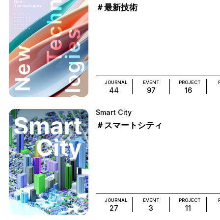
＃最新技術
JOURNAL
EVENT
PROJECT
44
97
16
Smart City
＃スマートシティ
JOURNAL
EVENT
PROJECT
27
3
11