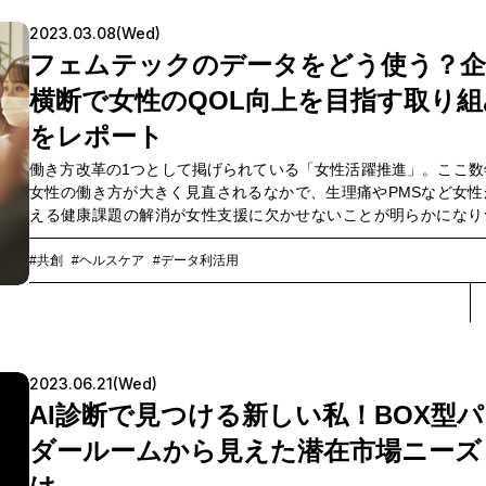
DX事業を手掛けるスマートヘルスケア推進室にて室長を務める久
史の3人に、フェムテック領域の可能性について、それぞれの視点
2023.03.08(Wed)
語っていただきました。
フェムテックのデータをどう使う？企
横断で女性のQOL向上を目指す取り組
をレポート
働き方改革の1つとして掲げられている「女性活躍推進」。ここ数
女性の働き方が大きく見直されるなかで、生理痛やPMSなど女性
える健康課題の解消が女性支援に欠かせないことが明らかになり
あります。2022年11月18日、女性のウェルネスを推進する事業
性を探るため、OPEN HUBでフェムテックデータの利活用を考え
#共創
#ヘルスケア
#データ利活用
ークショップが行われました。
2023.06.21(Wed)
AI診断で見つける新しい私！BOX型
ダールームから見えた潜在市場ニーズ