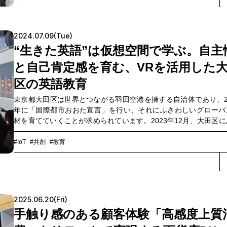
た。普段とは異なる環境でのコミュニケーションから一体何が生
るのか。ワーケーションに参加した4名のメンバーと、宿泊機能付
テライトオフィスを提供するIsland and office代表取締役の柏木
2024.07.09(Tue)
迎え、1泊2日のワーケーションを振り返りながら、非日常での事
“生きた英語”は仮想空間で学ぶ。自主
創の成果と今後への意気込みについて話を聞きました。
と自己肯定感を育む、VRを活用した
区の英語教育
東京都大田区は世界とつながる羽田空港を擁する自治体であり、20
年に「国際都市おおた宣言」を行い、それにふさわしいグローバ
材を育てていくことが求められています。2023年12月、大田区に
大森東小学校で活用が始まったOGC（おおたグローバルコミュニ
ション）海外体験ルーム。アメリカの街並みや店舗を再現したバ
#IoT
#共創
#教育
ャル空間が広がるこの教室には、XR事業を手掛けるNTTコノキュ
VRシステム「360Media」の技術が使われています。生きた英会
ぶためにVRテクノロジーを活用する。需要が高まっていくことが
まれる、先端技術を活用した教育コンテンツの新しい在り方に
て、大田区教育委員会事務局 教育総務部 指導課 指導主事の江袋勇
2025.06.20(Fri)
と、NTTコノキュー マーケティング部門 山﨑美佐、本プロジェク
手触り感のある顧客体験「高感度上質
マネジメントしたNTTコミュニケーションズ（以下、NTT Com）