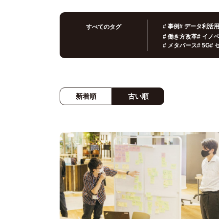
#
事例
#
データ利活
すべてのタグ
#
働き方改革
#
イノ
#
メタバース
#
5G
#
新着順
古い順