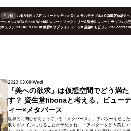
用
#共創
#
地方創生
#
AI
#
スマートシティ
#
公共
#
サステナブル
#
CX/顧客体験
#
ヘ
ベーション
#
IoT
#
Smart World
#
スマートファクトリー
#
製造
#
スマートライフ
#
小
セキュリティ
#
OPEN HUB
#
教育
#
サプライチェーン
#
金融
#
モビリティ
#
Foodtech
2023.03.08(Wed)
「美への欲求」は仮想空間でどう満た
す？ 資生堂fibonaと考える、ビュー
ィー×メタバース
世界的に関心が高まっている「メタバース」。アバターを通じた
取りがメインになることが予想され、「アバターをどう美しく