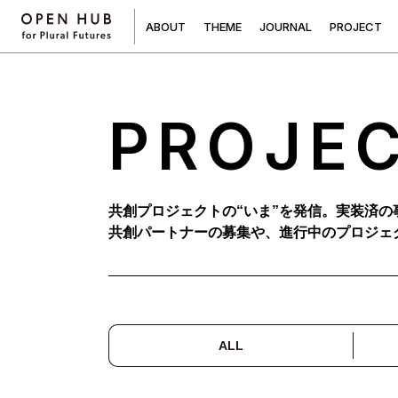
A
B
O
U
T
T
H
E
M
E
J
O
U
R
N
A
L
P
R
O
J
E
C
T
PROJE
共創プロジェクトの“いま”を発信。実装済の
共創パートナーの募集や、進行中のプロジェ
ALL