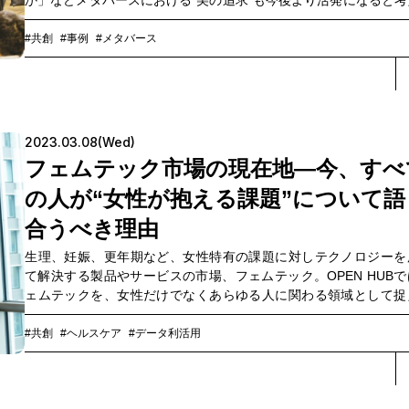
か」などメタバースにおける“美の追求”も今後より活発になると考
れます。そんな中、2022年7月21日、OPEN HUB Parkにて、資
究所が主導するオープンイノベーションプログラムfibonaとNTT
#共創
#事例
#メタバース
ニケーションズ（以下、NTT Com）が共創ワークショップを開催
した。ビューティーとメタバースを掛け合わせて何ができるのか
記事ではワークショップの模様とそこから見えた「ビューティー×
バース」の可能性についてお届けします。
2023.03.08(Wed)
フェムテック市場の現在地—今、すべ
の人が“女性が抱える課題”について語
合うべき理由
生理、妊娠、更年期など、女性特有の課題に対しテクノロジーを
て解決する製品やサービスの市場、フェムテック。OPEN HUBで
ェムテックを、女性だけでなくあらゆる人に関わる領域として捉
社会を大きく前進させるポテンシャルがあると考えています。国
大級のピルのオンライン診察プラットフォーム「スマルナ」を展
#共創
#ヘルスケア
#データ利活用
るネクイノの代表取締役・石井 健一氏、資生堂研究所のオープン
ベーションプログラム「fibona（フィボナ）」にてプロジェクト
ーを務める中西裕子氏、NTTコミュニケーションズの医療ヘルス