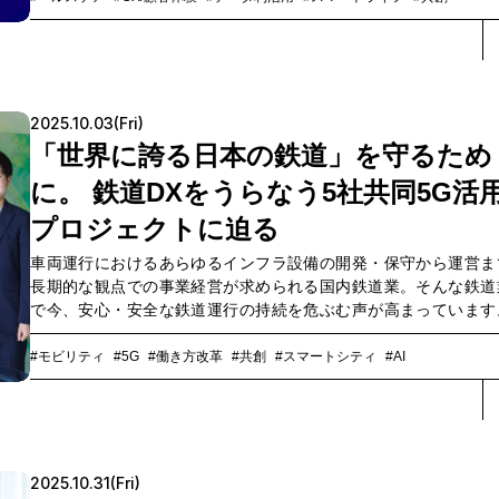
場時年齢確認ソリューションの実証実験が実施されたからです。N
やブロックチェーンなどの利用機会や技術的な認知が広がり、新
デジタルインフラとして普及が進むWeb3。今回の実証実験は、い
いどのような技術を社会実装し、さらにその先でどのような“新し
常”を創り出そうとしているのでしょうか。プロジェクトを牽引
2025.10.03(Fri)
NTT Digital アライアンス推進室 戦略担当の平井優生氏と、NTT
「世界に誇る日本の鉄道」を守るため
ビジネス スマートワールドビジネス部スマートヘルスケア推進室
井陽一、ソリューションサービス部の泉博明の3人が振り返り、We
に。 鉄道DXをうらなう5社共同5G活
ビジネスの未来を展望します。
プロジェクトに迫る
車両運行におけるあらゆるインフラ設備の開発・保守から運営ま
長期的な観点での事業経営が求められる国内鉄道業。そんな鉄道
で今、安心・安全な鉄道運行の持続を危ぶむ声が高まっています
でも正確な車両運行の要となる通信ネットワークにおいては、少
齢化による技術継承問題など、メンテナンス負荷の増大・DXへの
#モビリティ
#5G
#働き方改革
#共創
#スマートシティ
#AI
の遅れといったさまざまな課題が指摘されています。そこで東京
鉄（東京メトロ）・鉄道総合技術研究所・日立製作所・三菱電
NTTドコモビジネスの5社は、2024年8月〜2025年3月の約半年
たって、国内初となる5Gネットワークを活用した鉄道運行の実証
を共同で実施。一般ユーザーを含むあらゆる人が利用するパブリ
2025.10.31(Fri)
5Gと、専用の周波数帯を活用したクローズドな通信環境であるロ