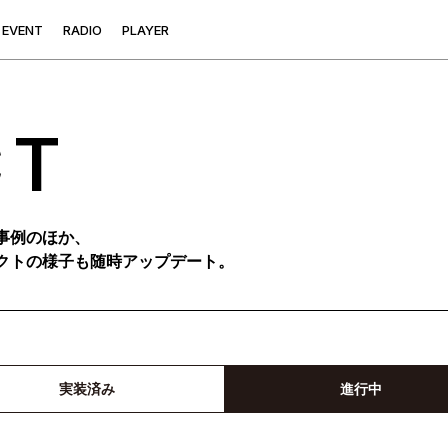
E
V
E
N
T
R
A
D
I
O
P
L
A
Y
E
R
CT
事例のほか、
クトの様子も随時アップデート。
実装済み
進行中