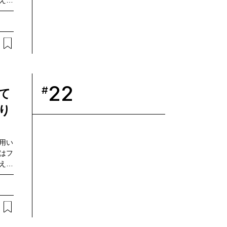
えら
生堂研
コミュ
しま
、本
メタ
22
#
て
り
用い
はフ
え、
内最
開す
イノ
リーダ
ケア