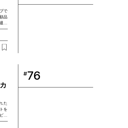
プで
額品
退が
広島
のお
ニー
携の
の連
ート
ビジネ
ーの
76
#
のプ
ーカ
れた
ントを
ビジ
ひとつ
ト入