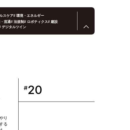
ルスケア
#
環境・エネルギー
売・流通
#
法規制
#
ロボティクス
#
建設
#
デジタルツイン
20
#
テ
やり
する