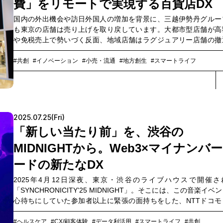
園都萌に話を聞きました。
費」をリモートで実現する百貨店DX
国内の外出機会や訪日外国人の増加を背景に、三越伊勢丹グルー
も東京の店舗は売り上げを取り戻しています。大都市型店舗が高
や免税売上で勢いづく反面、地域店舗はラグジュアリー店舗の撤
相次ぎ、取扱商品のラインナップに課題を抱えている状況です。
三越もそんな地域店舗のひとつ。しかし地域には一定数の富裕層
#共創
#イノベーション
#小売・流通
#地方創生
#スマートライフ
客さまがいる中、なくなることのないラグジュアリーブランドの
ズに、いかに応えるのか。「店舗間相互送客」をキーワードに連
強化に動く三越伊勢丹グループの中で、距離の近い福岡の店舗と
携に活路を見出した広島三越の和田金也社長、百貨店DXの共創パ
ナーであるNTTコミュニケーションズ（以下、NTT Com） 第四
2025.07.25(Fri)
スソリューション部の古川敦担当部長、足立楽斗、NTTコノキュ
「新しい当たり前」を、渋谷の
山﨑美佐に、外商顧客向けのリモート接客による新たな体験創出
ロジェクトについて伺いました。
MIDNIGHTから。Web3×マイナンバ
ードの新たなDX
2025年4月12日深夜、東京・渋谷のライブハウスで開催さ
「SYNCHRONICITY'25 MIDNIGHT」。そこには、この音楽イベ
心待ちにしていた参加者以上に緊張の面持ちをした、NTTドコモ
ネスとNTT Digitalの面々がいました。Web3における重要技術の
であるデジタルアイデンティティウォレットを活用した、イベン
#ヘルスケア
#CX/顧客体験
#データ利活用
#スマートライフ
#共創