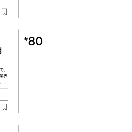
FT
しい
った
い日
した
ドコモ
80
#
の櫻
b3
用
で、
業界
。中
子高
対応
地下
機・
間にわ
試験
ック
ーカ