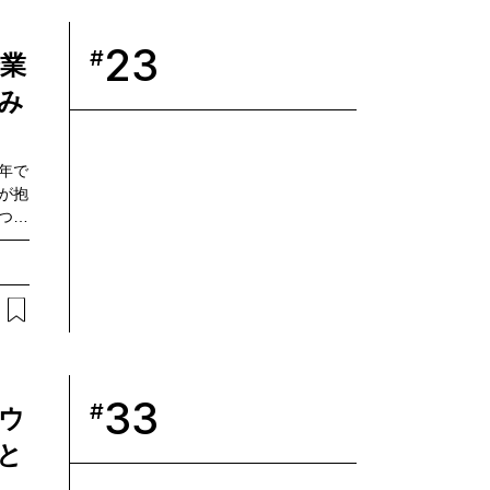
野誠
から
23
#
業
み
年で
が抱
つつ
の可能
るワ
33
#
パウ
と