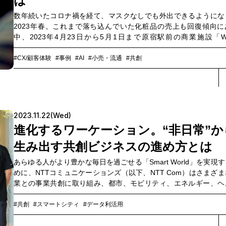
は
数年続いたコロナ禍を経て、マスクなしでも外出できるようにな
2023年春。これまで落ち込んでいた化粧品の売上も回復傾向に
中、2023年4月23日から5月1日まで原宿駅前の商業施設「WI
HARAJUKU」の地下1Fスペースに設置されたのが、自分に似合
クやコスメをAIが教えてくれる「Smart Powder Room」です。N
#CX/顧客体験
#事例
#AI
#小売・流通
#共創
ミュニケーションズ（以下、NTT Com）、オカムラ、AGCの3
術を掛け合わせてできたBOX型パウダールームから見えてきた、
の潜在ニーズを開拓するアイデア創出の可能性とは。企画から実
験までを実行したNTT Comの坂口広樹、川島美由紀に聞きました
2023.11.22(Wed)
進化するワーケーション。“非日常”か
生み出す共創ビジネスの進め方とは
あらゆる人がより豊かな毎日を過ごせる「Smart World」を実現
めに、NTTコミュニケーションズ（以下、NTT Com）はさまざ
業との事業共創に取り組み、都市、モビリティ、エネルギー、ヘ
ケアなど幅広い領域で社会課題の解決に挑んでいます。今回フォ
スするのは、東京海上日動火災保険（以下、東京海上日動）×N
#共創
#スマートシティ
#データ利活用
Comの取り組み。両社は事業共創の新たなステージを目指し、今年
に八丈島でのワーケーションを合同で実施して集中討議を行い