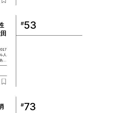
まれ
きサ
彩氏を
業共
53
#
性
大田
17
ル人
ある
ケー
ーチ
ーの
話を学
見込
つい
樹氏
トを
73
#
消
 仮屋