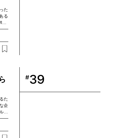
った
ある
TH
うメイ
TTコ
社の技
顧客
証実
。
39
#
ら
するた
まな企
ルス
ーカ
TT
4月
まし