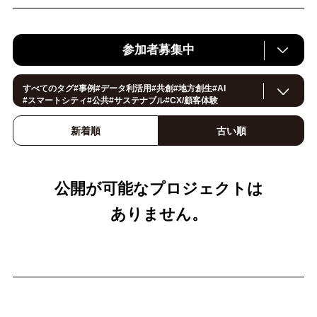
参加者募集中
すべてのタグ
#
事例
#
データ利活用
#
共創
#
地方創生
#
AI
#
スマートシティ
#
公共
#
サステナブル
#
CX/顧客体験
#
ヘルスケア
#
環境・エネルギー
#
働き方改革
#
イノベーション
#
IoT
#
Smart World
#
スマートファクトリー
新着順
古い順
#
製造
#
スマートライフ
#
小売・流通
#
法規制
#
ロボティクス
#
建設
#
メタバース
#
5G
#
セキュリティ
#
OPEN HUB
#
教育
#
サプライチェーン
#
金融
#
モビリティ
#
Foodtech
#デジタルツイン
公開が可能なプロジェクトは
ありません。