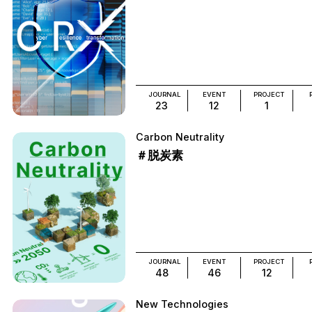
JOURNAL
EVENT
PROJECT
23
12
1
Carbon Neutrality
＃脱炭素
JOURNAL
EVENT
PROJECT
48
46
12
New Technologies