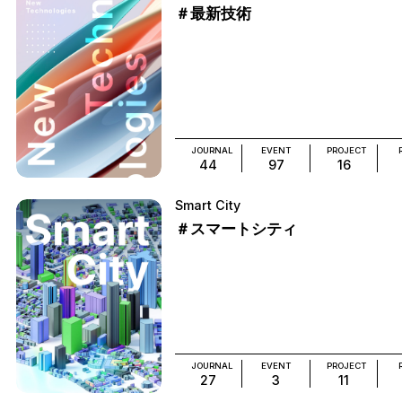
＃最新技術
JOURNAL
EVENT
PROJECT
44
97
16
Smart City
＃スマートシティ
JOURNAL
EVENT
PROJECT
27
3
11