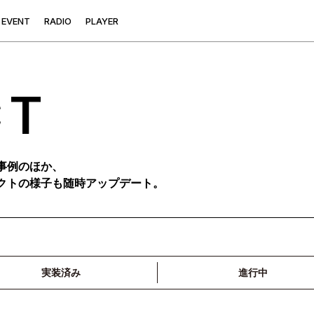
E
V
E
N
T
R
A
D
I
O
P
L
A
Y
E
R
CT
事例のほか、
クトの様子も随時アップデート。
実装済み
進行中