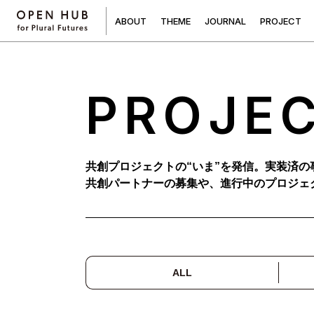
A
B
O
U
T
T
H
E
M
E
J
O
U
R
N
A
L
P
R
O
J
E
C
T
PROJE
共創プロジェクトの“いま”を発信。実装済の
共創パートナーの募集や、進行中のプロジェ
ALL