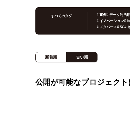
#
事例
#
データ利活
すべてのタグ
#
イノベーション
#
I
#
メタバース
#
5G
#
新着順
古い順
公開が可能なプロジェクト