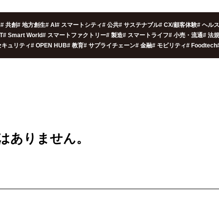
用
#
共創
#
地方創生
#
AI
#
スマートシティ
#
公共
#
サステナブル
#
CX/顧客体験
#
ヘル
oT
#
Smart World
#
スマートファクトリー
#
製造
#
スマートライフ
#
小売・流通
#
法
セキュリティ
#
OPEN HUB
#
教育
#
サプライチェーン
#
金融
#
モビリティ
#
Foodtech
は
ありません。