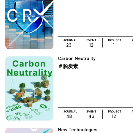
JOURNAL
EVENT
PROJECT
23
12
1
Carbon Neutrality
＃脱炭素
JOURNAL
EVENT
PROJECT
48
46
12
New Technologies