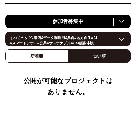
参加者募集中
すべてのタグ
#
事例
#
データ利活用
#
共創
#
地方創生
#
AI
#
スマートシティ
#
公共
#
サステナブル
#
CX/顧客体験
#
ヘルスケア
#
環境・エネルギー
#
働き方改革
#
イノベーション
#
IoT
#
Smart World
#
スマートファクトリー
新着順
古い順
#
製造
#
スマートライフ
#
小売・流通
#
法規制
#
ロボティクス
#
建設
#
メタバース
#5G
#
セキュリティ
#
OPEN HUB
#
教育
#
サプライチェーン
#
金融
#
モビリティ
#
Foodtech
#
デジタルツイン
公開が可能なプロジェクトは
ありません。