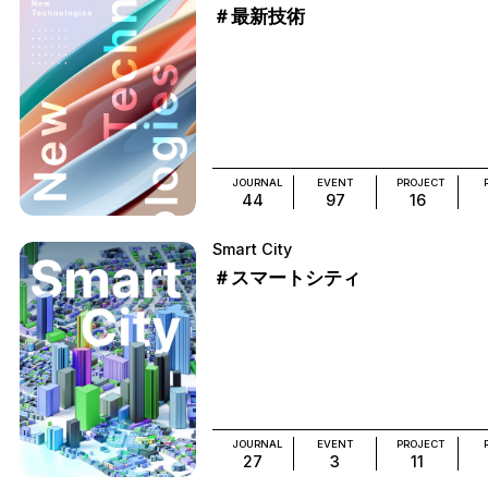
＃最新技術
JOURNAL
EVENT
PROJECT
44
97
16
Smart City
＃スマートシティ
JOURNAL
EVENT
PROJECT
27
3
11