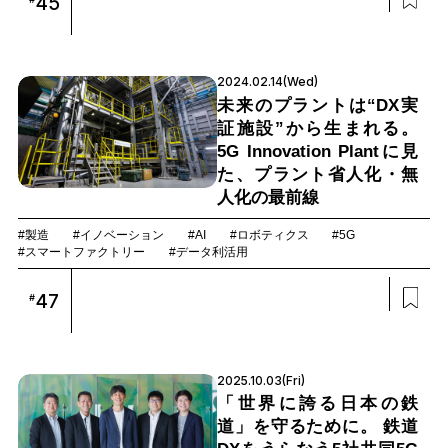
45
2024.02.14(Wed)
未来のプラントは“DX実
証施設”から生まれる。
5G Innovation Plantに見
た、プラント省人化・無
人化の最前線
#製造
#イノベーション
#AI
#ロボティクス
#5G
#スマートファクトリー
#データ利活用
47
#
2025.10.03(Fri)
「世界に誇る日本の鉄
道」を守るために。 鉄道