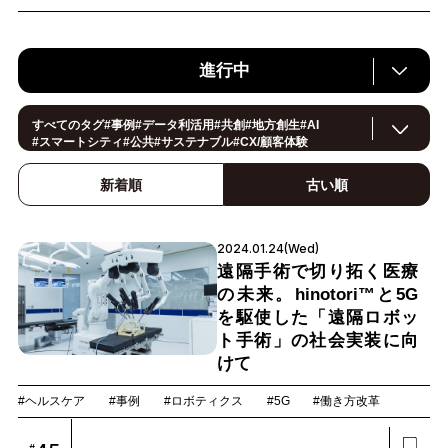
進行中
すべてのタグ
#
事例
#
データ利活用
#
共創
#
地方創生
#
AI
#
スマートシティ
#
公共
#
サステナブル
#
CX/顧客体験
#
ヘルスケア
#
環境・エネルギー
#
働き方改革
#
イノベーション
#
IoT
#
Smart World
#
スマートファクトリー
新着順
古い順
#
製造
#
スマートライフ
#
小売・流通
#
法規制
#
ロボティクス
#
建設
#
メタバース
#5G
#
セキュリティ
#
OPEN HUB
#
教育
#
サプライチェーン
#
金融
#
モビリティ
#
Foodtech
2024.01.24(Wed)
#
デジタルツイン
遠隔手術で切り拓く医療
の未来。hinotori™と5G
を駆使した「遠隔ロボッ
ト手術」の社会実装に向
けて
#ヘルスケア
#事例
#ロボティクス
#5G
#働き方改革
#