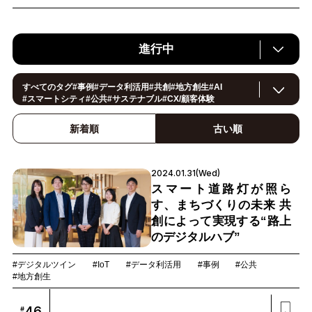
進行中
すべてのタグ
#
事例
#
データ利活用
#
共創
#
地方創生
#
AI
#
スマートシティ
#
公共
#
サステナブル
#
CX/顧客体験
#
ヘルスケア
#
環境・エネルギー
#
働き方改革
#
イノベーション
#IoT
#
Smart World
新着順
古い順
#
スマートファクトリー
#
製造
#
スマートライフ
#
小売・流通
#
法規制
#
ロボティクス
#
建設
#
メタバース
#
5G
#
セキュリティ
#
OPEN HUB
#
教育
#
サプライチェーン
#
金融
#
モビリティ
2024.01.31(Wed)
#
Foodtech
#
デジタルツイン
スマート道路灯が照ら
す、まちづくりの未来 共
創によって実現する“路上
のデジタルハブ”
#デジタルツイン
#IoT
#データ利活用
#事例
#公共
#地方創生
46
#