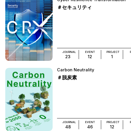
＃セキュリティ
JOURNAL
EVENT
PROJECT
23
12
1
Carbon Neutrality
＃脱炭素
JOURNAL
EVENT
PROJECT
48
46
12