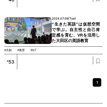
2024.07.09(Tue)
“生きた英語”は仮想空間
で学ぶ。自主性と自己肯
定感を育む、VRを活用し
た大田区の英語教育
#共創
#教育
#IoT
53
#
1