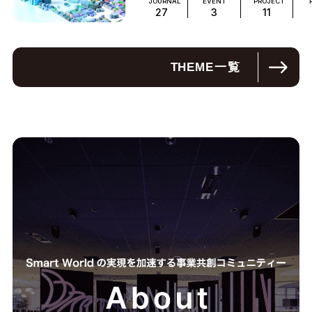
JOURNAL
EVENT
PROJECT
27
3
11
THEME
一覧