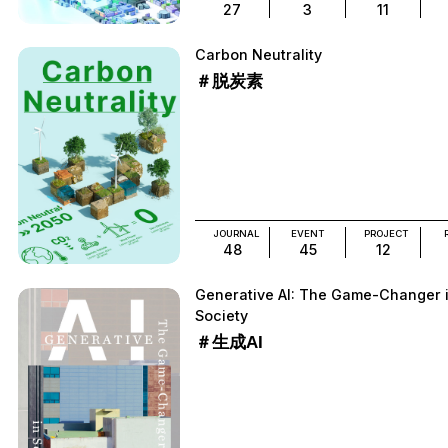
27
3
11
Carbon Neutrality
＃脱炭素
JOURNAL
EVENT
PROJECT
48
45
12
Generative AI: The Game-Changer 
Society
＃生成AI