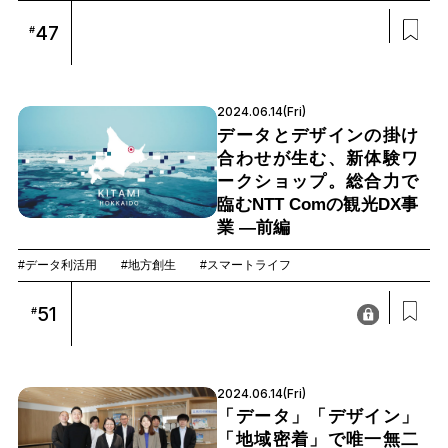
47
#
2024.06.14(Fri)
データとデザインの掛け
合わせが生む、新体験ワ
ークショップ。総合力で
臨むNTT Comの観光DX事
業 —前編
#データ利活用
#地方創生
#スマートライフ
51
#
2024.06.14(Fri)
「データ」「デザイン」
「地域密着」で唯一無二