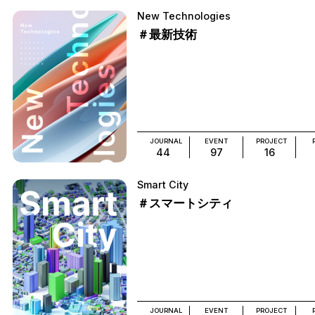
New Technologies
＃最新技術
JOURNAL
EVENT
PROJECT
44
97
16
Smart City
＃スマートシティ
JOURNAL
EVENT
PROJECT