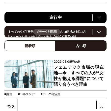
進行中
すべてのタグ
#
事例
#データ利活用
#
共創
#
地方創生
#
AI
#
スマートシティ
#
公共
#
サステナブル
#
CX/顧客体験
#
ヘルスケア
#
環境・エネルギー
#
働き方改革
#
イノベーション
#
IoT
#
Smart World
#
スマートファクトリー
新着順
古い順
#
製造
#
スマートライフ
#
小売・流通
#
法規制
#
ロボティクス
#
建設
#
メタバース
#
5G
#
セキュリティ
#
OPEN HUB
#
教育
#
サプライチェーン
#
金融
#
モビリティ
#
Foodtech
2023.03.08(Wed)
#
デジタルツイン
フェムテック市場の現在
地—今、すべての人が“女
性が抱える課題”について
語り合うべき理由
#共創
#ヘルスケア
#データ利活用
22
#