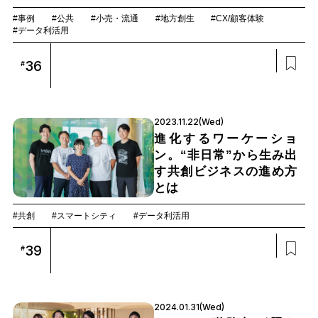
#事例
#公共
#小売・流通
#地方創生
#CX/顧客体験
#データ利活用
36
#
2023.11.22(Wed)
進化するワーケーショ
ン。“非日常”から生み出
す共創ビジネスの進め方
とは
#共創
#スマートシティ
#データ利活用
39
#
2024.01.31(Wed)