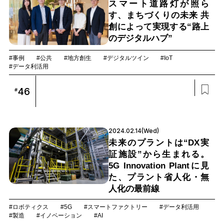
スマート道路灯が照ら
す、まちづくりの未来 共
創によって実現する“路上
のデジタルハブ”
#事例
#公共
#地方創生
#デジタルツイン
#IoT
#データ利活用
46
#
2024.02.14(Wed)
未来のプラントは“DX実
証施設”から生まれる。
5G Innovation Plantに見
た、プラント省人化・無
人化の最前線
#ロボティクス
#5G
#スマートファクトリー
#データ利活用
#製造
#イノベーション
#AI