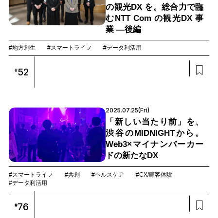
の観光DX を。総合力で臨
むNTT Com の観光DX 事
業 —後編
#地方創生
#スマートライフ
#データ利活用
52
#
2025.07.25(Fri)
「新しい当たり前」を、
渋谷のMIDNIGHTから。
Web3×マイナンバーカー
ドの新たなDX
#スマートライフ
#共創
#ヘルスケア
#CX/顧客体験
#データ利活用
76
#