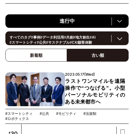
進行中
すべてのタグ
#
事例
#
データ利活用
#
共創
#
地方創生
#
AI
#
スマートシティ
#
公共
#
サステナブル
#
CX/顧客体験
#
ヘルスケア
#
環境・エネルギー
#
働き方改革
#
イノベーション
#
IoT
#
Smart World
#
スマートファクトリー
新着順
古い順
#
製造
#
スマートライフ
#
小売・流通
#法規制
#
ロボティクス
#
建設
#
メタバース
#
5G
#
セキュリティ
#
OPEN HUB
#
教育
#
サプライチェーン
#
金融
#
モビリティ
2023.05.17(Wed)
#
Foodtech
#
デジタルツイン
ラストワンマイルを遠隔
操作で“つなげる”。小型
パーソナルモビリティの
ある未来都市へ
#スマートシティ
#公共
#モビリティ
#法規制
#ロボティクス
30
#