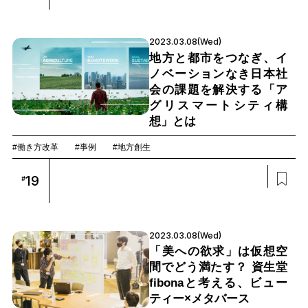
2023.03.08(Wed)
地方と都市をつなぎ、イ
ノベーションなき日本社
会の課題を解決する「ア
グリスマートシティ構
想」とは
#働き方改革
#事例
#地方創生
19
#
2023.03.08(Wed)
「美への欲求」は仮想空
間でどう満たす？ 資生堂
fibonaと考える、ビュー
ティー×メタバース