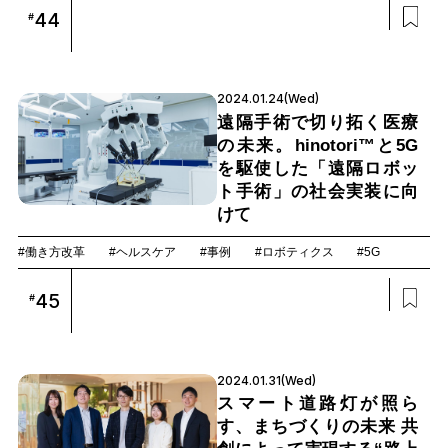
44
#
2024.01.24(Wed)
遠隔手術で切り拓く医療
の未来。hinotori™と5G
を駆使した「遠隔ロボッ
ト手術」の社会実装に向
けて
#働き方改革
#ヘルスケア
#事例
#ロボティクス
#5G
45
#
2024.01.31(Wed)
スマート道路灯が照ら
す、まちづくりの未来 共