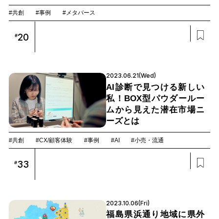
#共創
#事例
#メタバース
20
#
2023.06.21(Wed)
AI診断で見つける新しい
私！BOX型パウダールー
ムから見えた潜在市場ニ
ーズとは
#共創
#CX/顧客体験
#事例
#AI
#小売・流通
33
#
2023.10.06(Fri)
福島県浜通り地域に県外