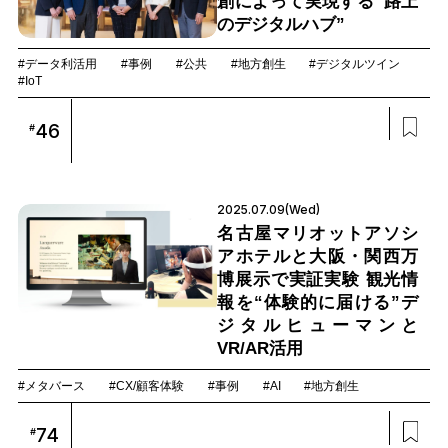
創によって実現する“路上
のデジタルハブ”
#データ利活用
#事例
#公共
#地方創生
#デジタルツイン
#IoT
46
#
2025.07.09(Wed)
名古屋マリオットアソシ
アホテルと大阪・関西万
博展示で実証実験 観光情
報を“体験的に届ける”デ
ジタルヒューマンと
VR/AR活用
#メタバース
#CX/顧客体験
#事例
#AI
#地方創生
74
#