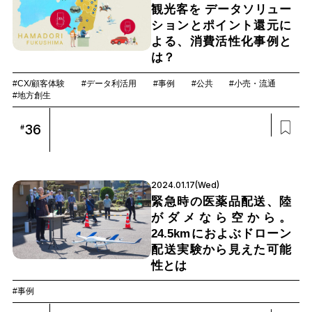
観光客を データソリュー
ションとポイント還元に
よる、消費活性化事例と
は？
#CX/顧客体験
#データ利活用
#事例
#公共
#小売・流通
#地方創生
36
#
2024.01.17(Wed)
緊急時の医薬品配送、陸
がダメなら空から。
24.5kmにおよぶドローン
配送実験から見えた可能
性とは
#事例