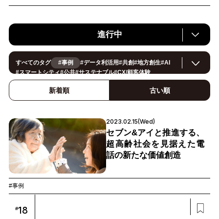
進行中
すべてのタグ
#事例
#
データ利活用
#
共創
#
地方創生
#
AI
#
スマートシティ
#
公共
#
サステナブル
#
CX/顧客体験
#
ヘルスケア
#
環境・エネルギー
#
働き方改革
#
イノベーション
#
IoT
#
Smart World
#
スマートファクトリー
新着順
古い順
#
製造
#
スマートライフ
#
小売・流通
#
法規制
#
ロボティクス
#
建設
#
メタバース
#
5G
#
セキュリティ
#
OPEN HUB
#
教育
#
サプライチェーン
#
金融
#
モビリティ
#
Foodtech
2023.02.15(Wed)
#
デジタルツイン
セブン&アイと推進する、
超高齢社会を見据えた電
話の新たな価値創造
#事例
18
#