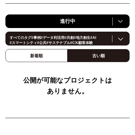
進行中
すべてのタグ
#
事例
#
データ利活用
#
共創
#
地方創生
#
AI
#
スマートシティ
#
公共
#
サステナブル
#
CX/顧客体験
#
ヘルスケア
#
環境・エネルギー
#
働き方改革
#
イノベーション
#
IoT
#
Smart World
#
スマートファクトリー
新着順
古い順
#
製造
#
スマートライフ
#
小売・流通
#
法規制
#
ロボティクス
#建設
#
メタバース
#
5G
#
セキュリティ
#
OPEN HUB
#
教育
#
サプライチェーン
#
金融
#
モビリティ
#
Foodtech
#
デジタルツイン
公開が可能なプロジェクトは
ありません。