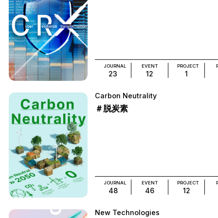
JOURNAL
EVENT
PROJECT
23
12
1
Carbon Neutrality
＃脱炭素
JOURNAL
EVENT
PROJECT
48
46
12
New Technologies