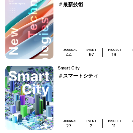
＃最新技術
JOURNAL
EVENT
PROJECT
44
97
16
Smart City
＃スマートシティ
JOURNAL
EVENT
PROJECT
27
3
11