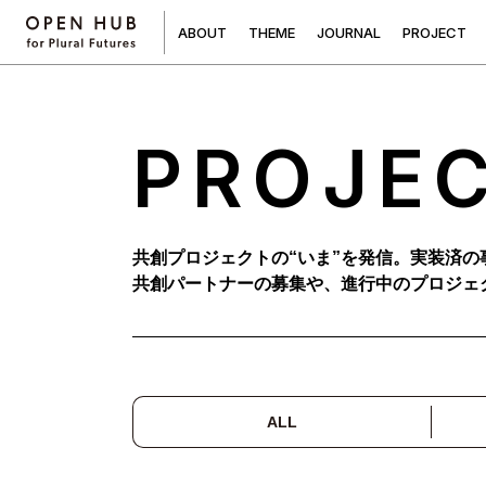
A
B
O
U
T
T
H
E
M
E
J
O
U
R
N
A
L
P
R
O
J
E
C
T
PROJE
共創プロジェクトの“いま”を発信。実装済の
共創パートナーの募集や、進行中のプロジェ
ALL