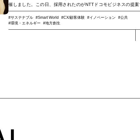
催しました。この日、採用されたのがNTTドコモビジネスの提案
「イベントオフセットパッケージ」です。イベントに伴って排出
るCO2等の温室効果ガスを把握し、カーボンクレジットによって
#サステナブル
#Smart World
#CX/顧客体験
#イノベーション
#公共
#環境・エネルギー
#地方創生
セット（相殺）します。その際に購入するカーボンクレジットは
入によって温室効果ガス排出量削減や森林資源の保護に寄与する
ができます。プロサッカークラブが行う気候変動対策やSDGsの目
成に注力する背景、「イベントオフセットパッケージ」によって
れた多方面における効果について、ザスパ群馬の伊藤崇浩氏をお
し、お話をお聞きしていきます。
AL