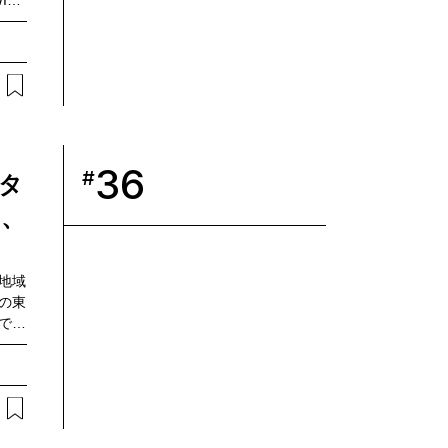
TH
うメイ
TTコ
社の技
顧客
証実
。
36
#
タ
る、
地域
の東
でき
通り
クト
は、
運営
して参