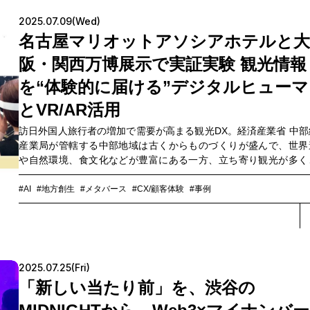
加しています。どのように膨大な消費者データから潜在ニーズを
し、県外からの消費者流入を図ってきたのか。観光DXにみるデー
2025.07.09(Wed)
活用の可能性を、JTBとNTT Com両社の担当者に聞きました。
名古屋マリオットアソシアホテルと
阪・関西万博展示で実証実験 観光情報
を“体験的に届ける”デジタルヒューマ
とVR/AR活用
訪日外国人旅行者の増加で需要が高まる観光DX。経済産業省 中部
産業局が管轄する中部地域は古くからものづくりが盛んで、世界
や自然環境、食文化などが豊富にある一方、立ち寄り観光が多く
外からの交流人口・宿泊・消費の拡大を十分実現できていないと
課題がありました。そこで、NTTドコモビジネス株式会社（以
#AI
#地方創生
#メタバース
#CX/顧客体験
#事例
NTTドコモビジネス）は、同社が開発したデジタルヒューマンを“
コンシェルジュ”として活用した地域観光情報の提供体験とVR/AR
る観光体験を、名古屋市のホテルと大阪・関西万博の2つの会場
施。実際の観光現場での実証実験から見えてきた、観光客に対す
ジタルヒューマンやVR/AR活用の可能性と課題について、関係者
2025.07.25(Fri)
り返ります。
「新しい当たり前」を、渋谷の