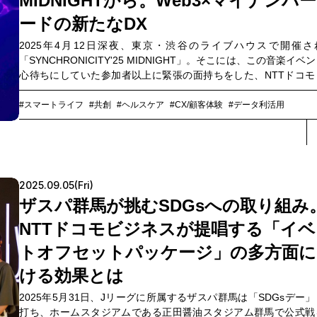
MIDNIGHTから。Web3×マイナンバ
ードの新たなDX
2025年4月12日深夜、東京・渋谷のライブハウスで開催さ
「SYNCHRONICITY'25 MIDNIGHT」。そこには、この音楽イベ
心待ちにしていた参加者以上に緊張の面持ちをした、NTTドコモ
ネスとNTT Digitalの面々がいました。Web3における重要技術の
であるデジタルアイデンティティウォレットを活用した、イベン
#スマートライフ
#共創
#ヘルスケア
#CX/顧客体験
#データ利活用
場時年齢確認ソリューションの実証実験が実施されたからです。N
やブロックチェーンなどの利用機会や技術的な認知が広がり、新
デジタルインフラとして普及が進むWeb3。今回の実証実験は、い
いどのような技術を社会実装し、さらにその先でどのような“新し
常”を創り出そうとしているのでしょうか。プロジェクトを牽引
2025.09.05(Fri)
NTT Digital アライアンス推進室 戦略担当の平井優生氏と、NTT
ザスパ群馬が挑むSDGsへの取り組み
ビジネス スマートワールドビジネス部スマートヘルスケア推進室
井陽一、ソリューションサービス部の泉博明の3人が振り返り、We
NTTドコモビジネスが提唱する「イベ
ビジネスの未来を展望します。
トオフセットパッケージ」の多方面に
ける効果とは
2025年5月31日、Jリーグに所属するザスパ群馬は「SDGsデー
打ち、ホームスタジアムである正田醤油スタジアム群馬で公式戦