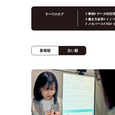
#
事例
#
データ利活
すべてのタグ
#
働き方改革
#
イノ
#
メタバース
#
5G
#
新着順
古い順