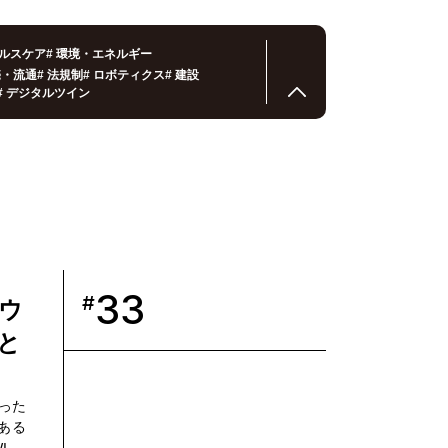
ルスケア
#
環境・エネルギー
売・流通
#
法規制
#
ロボティクス
#
建設
#
デジタルツイン
33
#
パウ
と
った
ある