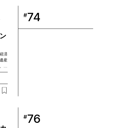
分析
タ利
74
#
大
ン
経済
遺産
、域
いう
下、
観光
によ
で実
るデ
が振
76
#