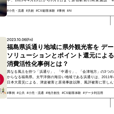
中、2023年4月23日から5月1日まで原宿駅前の商業施設「WI
HARAJUKU」の地下1Fスペースに設置されたのが、自分に似合
クやコスメをAIが教えてくれる「Smart Powder Room」です。N
#小売・流通
#共創
#CX/顧客体験
#事例
#AI
ミュニケーションズ（以下、NTT Com）、オカムラ、AGCの3
術を掛け合わせてできたBOX型パウダールームから見えてきた、
の潜在ニーズを開拓するアイデア創出の可能性とは。企画から実
験までを実行したNTT Comの坂口広樹、川島美由紀に聞きました
2023.10.06(Fri)
福島県浜通り地域に県外観光客を デー
ソリューションとポイント還元によ
消費活性化事例とは？
異なる風土を持つ「浜通り」、「中通り」、「会津地方」の3つの
からなる福島県。太平洋側の海沿い地域である浜通りは、2011年
日本大震災による、津波被害と原発事故以降、風評被害に苦しん
たエリアでもあります。そんな苦境から力強く復興している浜
を、観光消費の活性化によってさらに応援しようというプロジェ
#事例
#公共
#小売・流通
#地方創生
#CX/顧客体験
#データ利活用
が進められています。「do! 浜通り」と名付けられたプロジェクト
福島県から事業受託したJTBを中心としたコンソーシアムによって
され、NTT コミュニケーションズ（以下、NTT Com）も一員と