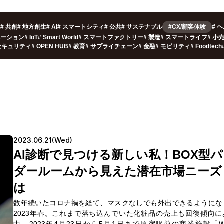
用
#
共創
#
地方創生
#
AI
#
スマートシティ
#
公共
#
サステナブル
#CX/顧客体験
#
ヘ
ベーション
#
IoT
#
Smart World
#
スマートファクトリー
#
製造
#
スマートライフ
#
小
セキュリティ
#
OPEN HUB
#
教育
#
サプライチェーン
#
金融
#
モビリティ
#
Foodtech
2023.06.21(Wed)
AI診断で見つける新しい私！BOX型
ダールームから見えた潜在市場ニーズ
は
数年続いたコロナ禍を経て、マスクなしでも外出できるようにな
2023年春。これまで落ち込んでいた化粧品の売上も回復傾向に