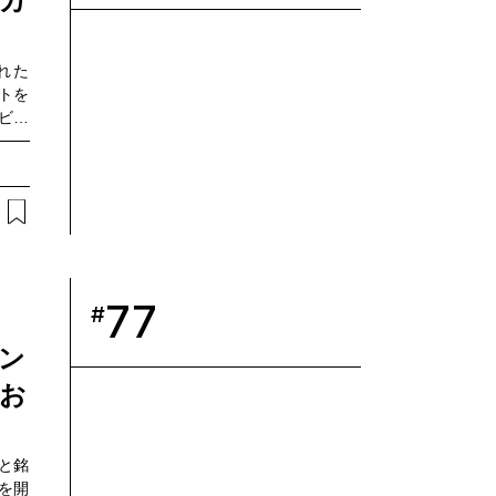
ーカ
れた
ントを
ビジ
ひとつ
ト入
FT
しい
った
い日
した
ドコモ
77
#
。
の櫻
b3
ン
お
」と銘
を開