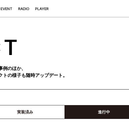
E
V
E
N
T
R
A
D
I
O
P
L
A
Y
E
R
CT
事例のほか、
クトの様子も随時アップデート。
実装済み
進行中