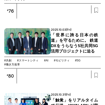
76
#
2025.10.03(Fri)
「世界に誇る日本の鉄
道」を守るために。 鉄道
DXをうらなう5社共同5G
活用プロジェクトに迫る
#共創
#スマートシティ
#AI
#モビリティ
#5G
#働き方改革
80
#
2025.10.31(Fri)
「触覚」をリアルタイム