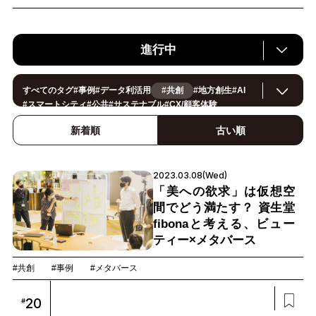
進行中
すべてのタグ
#
事例
#
データ利活用
#共創
#
地方創生
#
AI
#
スマートシティ
#
公共
#
サステナブル
#
CX/顧客体験
#
ヘルスケア
#
環境・エネルギー
#
働き方改革
#
イノベーション
#
IoT
#
Smart World
#
スマートファクトリー
新着順
古い順
#
製造
#
スマートライフ
#
小売・流通
#
法規制
#
ロボティクス
#
建設
#
メタバース
#
5G
#
セキュリティ
#
OPEN HUB
#
教育
#
サプライチェーン
#
金融
#
モビリティ
#
Foodtech
2023.03.08(Wed)
#
デジタルツイン
「美への欲求」は仮想空
間でどう満たす？ 資生堂
fibonaと考える、ビュー
ティー×メタバース
#共創
#事例
#メタバース
20
#