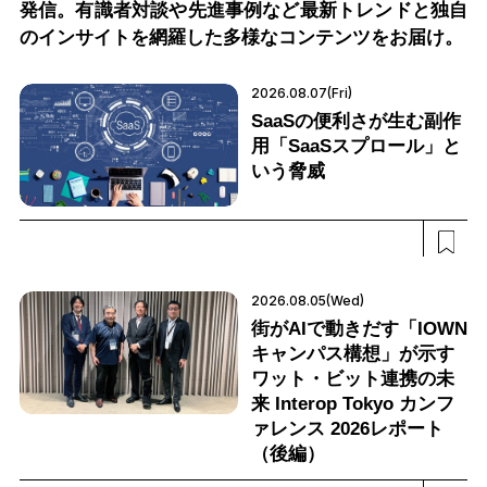
発信。有識者対談や先進事例など最新トレンドと独自
のインサイトを網羅した多様なコンテンツをお届け。
2026.08.07(Fri)
SaaSの便利さが生む副作
用「SaaSスプロール」と
いう脅威
2026.08.05(Wed)
街がAIで動きだす「IOWN
キャンパス構想」が示す
ワット・ビット連携の未
来 Interop Tokyo カンフ
ァレンス 2026レポート
（後編）