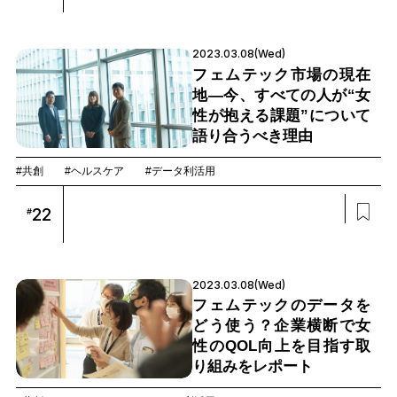
2023.03.08(Wed)
フェムテック市場の現在
地—今、すべての人が“女
性が抱える課題”について
語り合うべき理由
#共創
#ヘルスケア
#データ利活用
22
#
2023.03.08(Wed)
フェムテックのデータを
どう使う？企業横断で女
性のQOL向上を目指す取
り組みをレポート