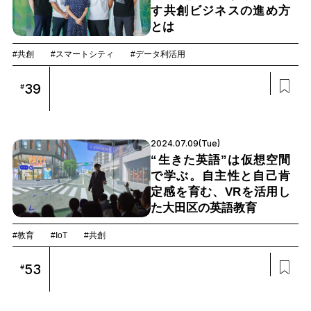
す共創ビジネスの進め方
とは
#共創
#スマートシティ
#データ利活用
39
#
2024.07.09(Tue)
“生きた英語”は仮想空間
で学ぶ。自主性と自己肯
定感を育む、VRを活用し
た大田区の英語教育
#教育
#IoT
#共創
53
#