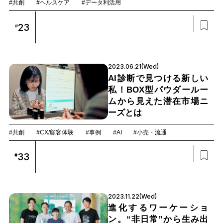
#共創
#ヘルスケア
#データ利活用
23
#
2023.06.21(Wed)
AI診断で見つける新しい
私！BOX型パウダールー
ムから見えた潜在市場ニ
ーズとは
#共創
#CX/顧客体験
#事例
#AI
#小売・流通
33
#
2023.11.22(Wed)
進化するワーケーショ
ン。“非日常”から生み出