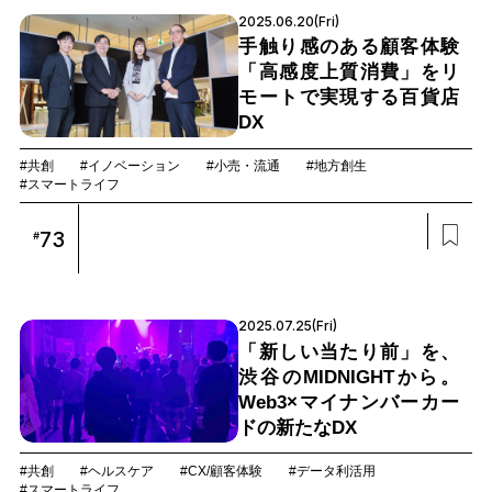
2025.06.20(Fri)
手触り感のある顧客体験
「高感度上質消費」をリ
モートで実現する百貨店
DX
#共創
#イノベーション
#小売・流通
#地方創生
#スマートライフ
73
#
2025.07.25(Fri)
「新しい当たり前」を、
渋谷のMIDNIGHTから。
Web3×マイナンバーカー
ドの新たなDX
#共創
#ヘルスケア
#CX/顧客体験
#データ利活用
#スマートライフ