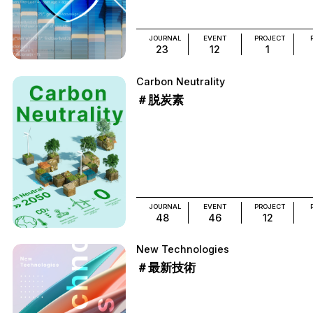
JOURNAL
EVENT
PROJECT
23
12
1
Carbon Neutrality
＃脱炭素
JOURNAL
EVENT
PROJECT
48
46
12
New Technologies
＃最新技術