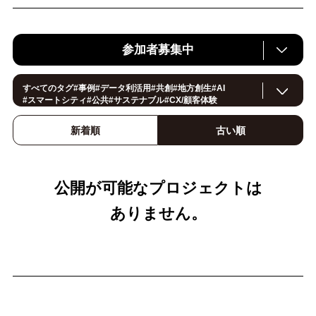
参加者募集中
すべてのタグ
#
事例
#
データ利活用
#
共創
#
地方創生
#
AI
#
スマートシティ
#
公共
#
サステナブル
#
CX/顧客体験
#
ヘルスケア
#
環境・エネルギー
#
働き方改革
#
イノベーション
#
IoT
#
Smart World
#
スマートファクトリー
新着順
古い順
#
製造
#
スマートライフ
#
小売・流通
#
法規制
#
ロボティクス
#
建設
#
メタバース
#
5G
#
セキュリティ
#
OPEN HUB
#
教育
#サプライチェーン
#
金融
#
モビリティ
#
Foodtech
#
デジタルツイン
公開が可能なプロジェクトは
ありません。