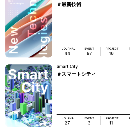
＃最新技術
JOURNAL
EVENT
PROJECT
44
97
16
Smart City
＃スマートシティ
JOURNAL
EVENT
PROJECT
27
3
11