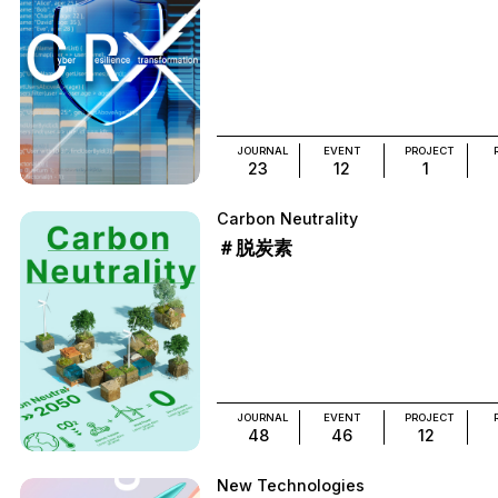
JOURNAL
EVENT
PROJECT
23
12
1
Carbon Neutrality
＃脱炭素
JOURNAL
EVENT
PROJECT
48
46
12
New Technologies