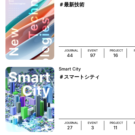
＃最新技術
JOURNAL
EVENT
PROJECT
44
97
16
Smart City
＃スマートシティ
JOURNAL
EVENT
PROJECT
27
3
11