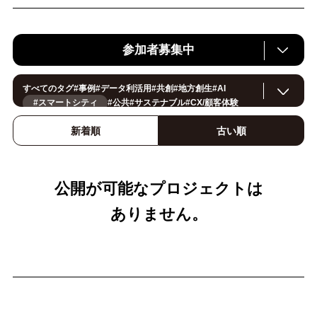
参加者募集中
すべてのタグ
#
事例
#
データ利活用
#
共創
#
地方創生
#
AI
#スマートシティ
#
公共
#
サステナブル
#
CX/顧客体験
#
ヘルスケア
#
環境・エネルギー
#
働き方改革
#
イノベーション
#
IoT
#
Smart World
#
スマートファクトリー
新着順
古い順
#
製造
#
スマートライフ
#
小売・流通
#
法規制
#
ロボティクス
#
建設
#
メタバース
#
5G
#
セキュリティ
#
OPEN HUB
#
教育
#
サプライチェーン
#
金融
#
モビリティ
#
Foodtech
#
デジタルツイン
公開が可能なプロジェクトは
ありません。