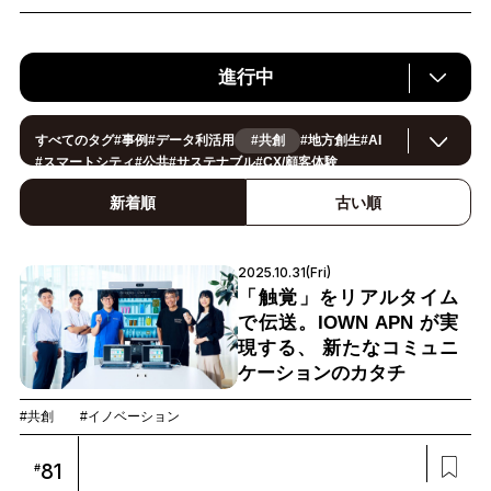
進行中
すべてのタグ
#
事例
#
データ利活用
#共創
#
地方創生
#
AI
#
スマートシティ
#
公共
#
サステナブル
#
CX/顧客体験
#
ヘルスケア
#
環境・エネルギー
#
働き方改革
#
イノベーション
#
IoT
#
Smart World
#
スマートファクトリー
新着順
古い順
#
製造
#
スマートライフ
#
小売・流通
#
法規制
#
ロボティクス
#
建設
#
メタバース
#
5G
#
セキュリティ
#
OPEN HUB
#
教育
#
サプライチェーン
#
金融
#
モビリティ
#
Foodtech
2025.10.31(Fri)
#
デジタルツイン
「触覚」をリアルタイム
で伝送。IOWN APN が実
現する、 新たなコミュニ
ケーションのカタチ
#共創
#イノベーション
81
#