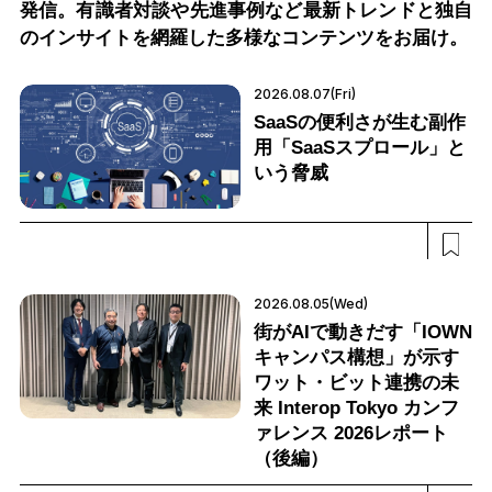
発信。有識者対談や先進事例など最新トレンドと独自
のインサイトを網羅した多様なコンテンツをお届け。
2026.08.07(Fri)
SaaSの便利さが生む副作
用「SaaSスプロール」と
いう脅威
2026.08.05(Wed)
街がAIで動きだす「IOWN
キャンパス構想」が示す
ワット・ビット連携の未
来 Interop Tokyo カンフ
ァレンス 2026レポート
（後編）