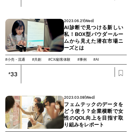
2023.06.21(Wed)
AI診断で見つける新しい
私！BOX型パウダールー
ムから見えた潜在市場ニ
ーズとは
#小売・流通
#共創
#CX/顧客体験
#事例
#AI
33
#
2023.03.08(Wed)
フェムテックのデータを
どう使う？企業横断で女
性のQOL向上を目指す取
り組みをレポート