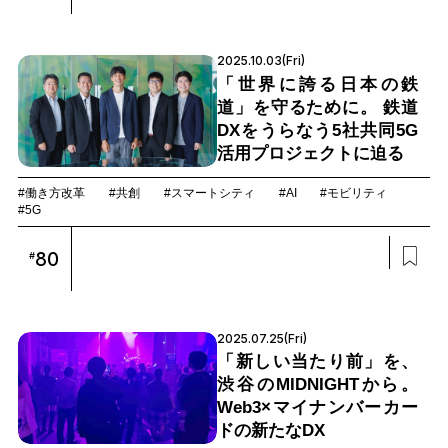
2025.10.03(Fri)
「世界に誇る日本の鉄
道」を守るために。 鉄道
DXをうらなう5社共同5G
活用プロジェクトに迫る
#働き方改革
#共創
#スマートシティ
#AI
#モビリティ
#5G
80
#
2025.07.25(Fri)
「新しい当たり前」を、
渋谷のMIDNIGHTから。
Web3×マイナンバーカー
ドの新たなDX