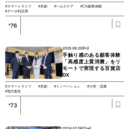
#スマートライフ
#共創
#ヘルスケア
#CX/顧客体験
#データ利活用
76
#
2025.06.20(Fri)
手触り感のある顧客体験
「高感度上質消費」をリ
モートで実現する百貨店
DX
#スマートライフ
#共創
#イノベーション
#小売・流通
#地方創生
73
#
2024.07.09(Tue)