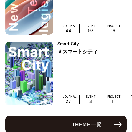
JOURNAL
EVENT
PROJECT
44
97
16
Smart City
＃スマートシティ
JOURNAL
EVENT
PROJECT
27
3
11
THEME
一覧