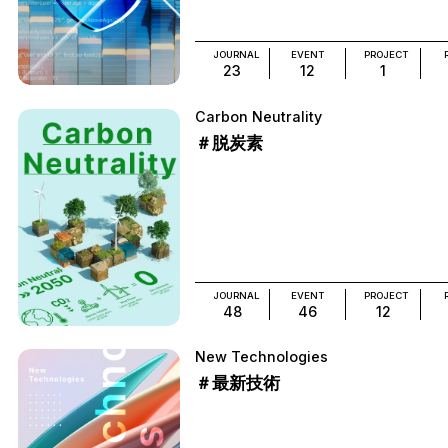
JOURNAL
EVENT
PROJECT
23
12
1
Carbon Neutrality
＃脱炭素
JOURNAL
EVENT
PROJECT
48
46
12
New Technologies
＃最新技術