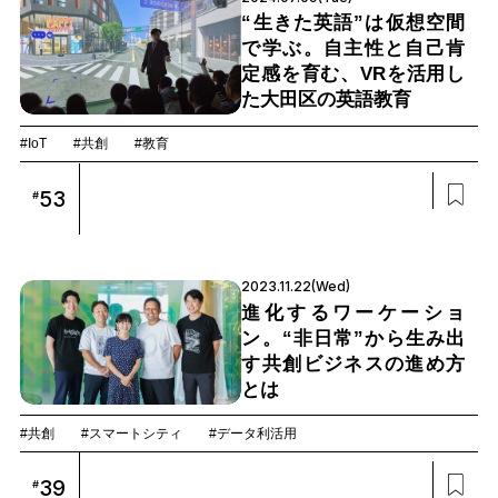
“生きた英語”は仮想空間
で学ぶ。自主性と自己肯
定感を育む、VRを活用し
た大田区の英語教育
#IoT
#共創
#教育
53
#
2023.11.22(Wed)
進化するワーケーショ
ン。“非日常”から生み出
す共創ビジネスの進め方
とは
#共創
#スマートシティ
#データ利活用
39
#