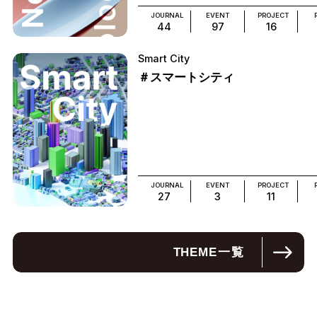
JOURNAL
EVENT
PROJECT
44
97
16
Smart City
＃スマートシティ
JOURNAL
EVENT
PROJECT
27
3
11
THEME
一覧