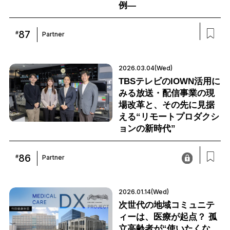
例―
87
#
Partner
2026.03.04(Wed)
TBSテレビのIOWN活用に
みる放送・配信事業の現
場改革と、その先に見据
える“リモートプロダクシ
ョンの新時代”
86
#
Partner
2026.01.14(Wed)
次世代の地域コミュニテ
ィーは、医療が起点？ 孤
立高齢者が“使いたくな