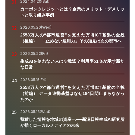
2024.04.20(Sat)
01
カーボンクレジットとは？企業のメリット・デメリッ
トと取り組み事例
2026.05.20(Wed)
02
2558万人の“都市運営”を支えた万博ICT基盤の全貌
（後編） 「止めない運用力」その知見は次の都市へ
2026.05.22(Fri)
03
生成AIを使わない人は少数派？利用率51％が示す新た
な日常
2026.05.15(Fri)
04
2558万人の“都市運営”を支えた万博ICT基盤の全貌
（前編） データ連携基盤はなぜ184日間止まらなかっ
たのか
2026.05.13(Wed)
05
蓄積した情報を地域の資産へ──新潟日報生成AI研究所
が描くローカルメディアの未来