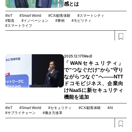
感とは
#IoT
#Smart World
#CX/顧客体験
#スマートシティ
#製造
#イノベーション
#事例
#モビリティ
#スマートライフ
2025.12.17(Wed)
「WANセキュリティ」
で"つなぐだけ"から"守り
ながらつなぐ"へ――NTT
ドコモビジネス、企業向
けNaaSに新セキュリティ
機能を追加
#IoT
#Smart World
#セキュリティ
#CX/顧客体験
#AI
#サプライチェーン
#働き方改革