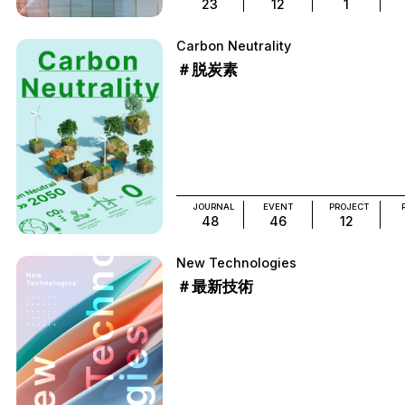
23
12
1
Carbon Neutrality
＃脱炭素
JOURNAL
EVENT
PROJECT
48
46
12
New Technologies
＃最新技術