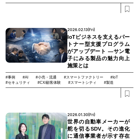
2026.02.13(Fri)
IoTビジネスを支えるパー
トナー型支援プログラム
がアップデート ―サン電
子にみる製品の魅力向上
施策とは
#事例
#AI
#小売・流通
#スマートファクトリー
#IoT
#セキュリティ
#CX/顧客体験
#スマートシティ
#製造
2026.01.30(Fri)
世界の自動車メーカーが
舵を切るSDV。その進化
に通信事業者が示す存在