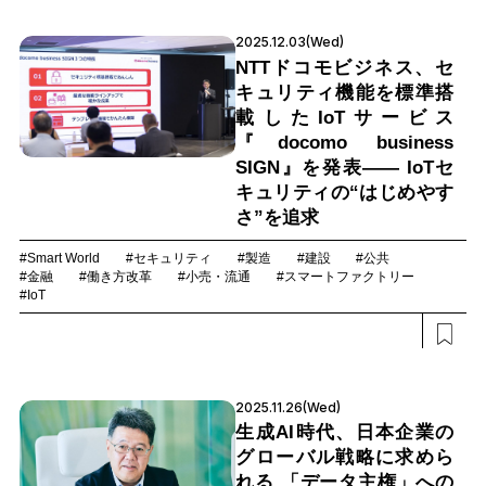
2025.12.03(Wed)
NTTドコモビジネス、セ
キュリティ機能を標準搭
載したIoTサービス
『docomo business
SIGN』を発表―― IoTセ
キュリティの“はじめやす
さ”を追求
#Smart World
#セキュリティ
#製造
#建設
#公共
#金融
#働き方改革
#小売・流通
#スマートファクトリー
#IoT
2025.11.26(Wed)
生成AI時代、日本企業の
グローバル戦略に求めら
れる 「データ主権」への