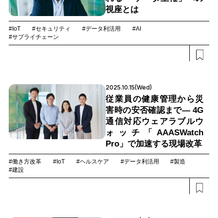
視座とは
#IoT
#セキュリティ
#データ利活用
#AI
#サプライチェーン
2025.10.15(Wed)
従業員の健康管理から災
害時の安否確認まで― 4G
通信対応ウェアラブルウ
ォッチ「AAASWatch
Pro」で加速する現場改革
#働き方改革
#IoT
#ヘルスケア
#データ利活用
#製造
#建設