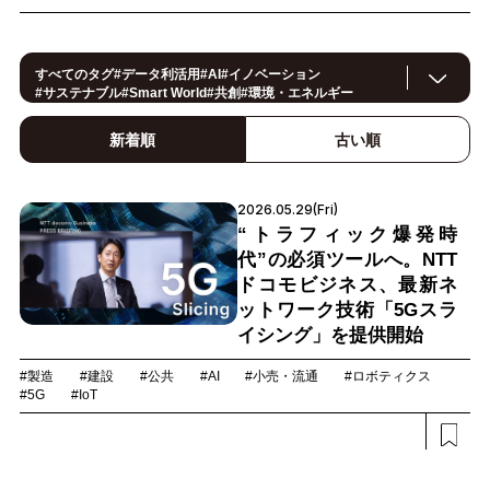
すべてのタグ
#
データ利活用
#
AI
#
イノベーション
#
サステナブル
#
Smart World
#
共創
#
環境・エネルギー
#IoT
#
スマートシティ
#
事例
#
働き方改革
#
セキュリティ
#
CX/顧客体験
#
OPEN HUB
#
ヘルスケア
#
製造
#
ロボティクス
新着順
古い順
#
地方創生
#
公共
#
メタバース
#
スマートライフ
#
5G
#
法規制
#
スマートファクトリー
#
小売・流通
#
建設
#
金融
#
サプライチェーン
#
モビリティ
#
教育
#
Foodtech
2026.05.29(Fri)
#
デジタルツイン
#
カーボンニュートラル
“トラフィック爆発時
代”の必須ツールへ。NTT
ドコモビジネス、最新ネ
ットワーク技術「5Gスラ
イシング」を提供開始
#製造
#建設
#公共
#AI
#小売・流通
#ロボティクス
#5G
#IoT