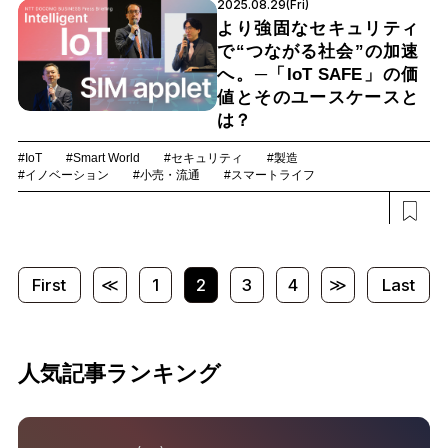
2025.08.29(Fri)
より強固なセキュリティ
で“つながる社会”の加速
へ。─「IoT SAFE」の価
値とそのユースケースと
は？
#IoT
#Smart World
#セキュリティ
#製造
#イノベーション
#小売・流通
#スマートライフ
First
≪
1
2
3
4
≫
Last
人気記事ランキング