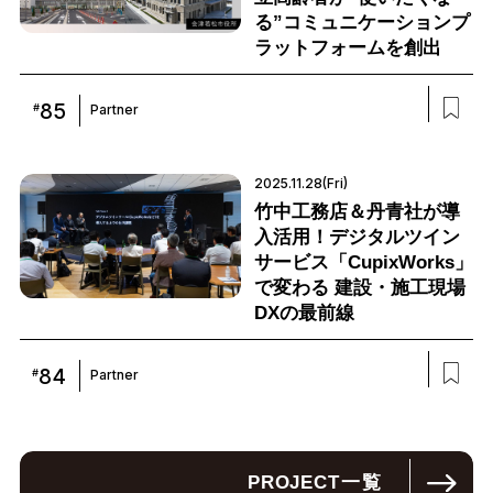
る”コミュニケーションプ
ラットフォームを創出
85
#
Partner
2025.11.28(Fri)
竹中工務店＆丹青社が導
入活用！デジタルツイン
サービス「CupixWorks」
で変わる 建設・施工現場
DXの最前線
84
#
Partner
PROJECT
一覧