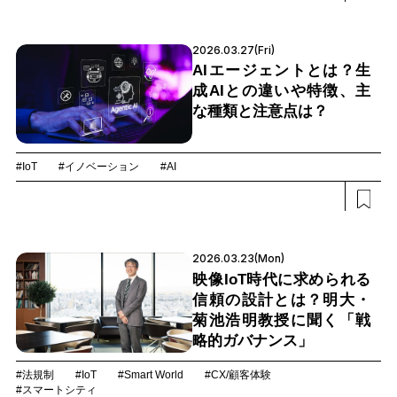
2026.03.27(Fri)
AIエージェントとは？生
成AIとの違いや特徴、主
な種類と注意点は？
#IoT
#イノベーション
#AI
2026.03.23(Mon)
映像IoT時代に求められる
信頼の設計とは？明大・
菊池浩明教授に聞く「戦
略的ガバナンス」
#法規制
#IoT
#Smart World
#CX/顧客体験
#スマートシティ