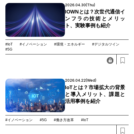
2026.04.30(Thu)
IOWNとは？次世代通信イ
ンフラの技術とメリッ
ト、実験事例も紹介
#IoT
#イノベーション
#環境・エネルギー
#デジタルツイン
#5G
2026.04.22(Wed)
IoTとは？市場拡大の背景
と導入メリット、課題と
活用事例を紹介
#イノベーション
#5G
#働き方改革
#IoT