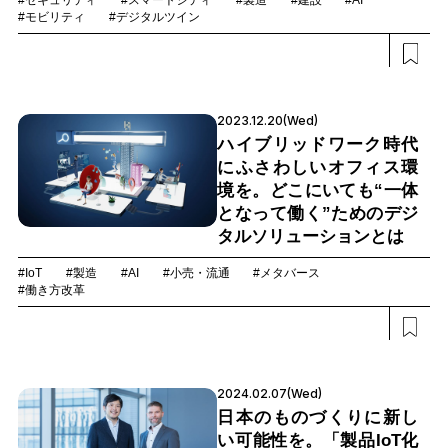
#セキュリティ
#スマートシティ
#製造
#建設
#AI
#モビリティ
#デジタルツイン
2023.12.20(Wed)
ハイブリッドワーク時代
にふさわしいオフィス環
境を。どこにいても“一体
となって働く”ためのデジ
タルソリューションとは
#IoT
#製造
#AI
#小売・流通
#メタバース
#働き方改革
2024.02.07(Wed)
日本のものづくりに新し
い可能性を。「製品IoT化