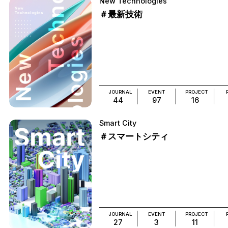
New Technologies
＃最新技術
JOURNAL
EVENT
PROJECT
44
97
16
Smart City
＃スマートシティ
JOURNAL
EVENT
PROJECT
27
3
11