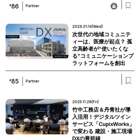
86
#
Partner
2026.01.14(Wed)
次世代の地域コミュニテ
ィーは、医療が起点？ 孤
立高齢者が“使いたくな
る”コミュニケーションプ
ラットフォームを創出
85
#
Partner
2025.11.28(Fri)
竹中工務店＆丹青社が導
入活用！デジタルツイン
サービス「CupixWorks」
で変わる 建設・施工現場
DXの最前線