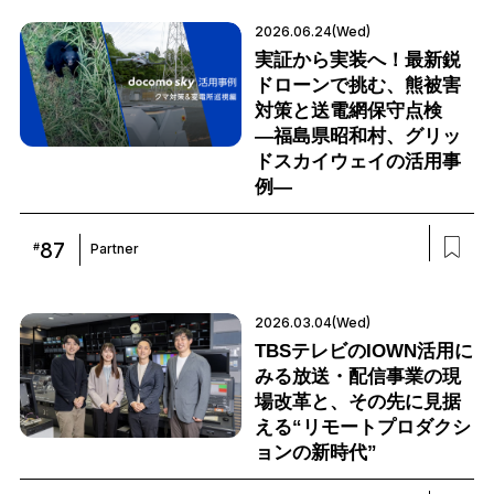
2026.06.24(Wed)
実証から実装へ！最新鋭
ドローンで挑む、熊被害
対策と送電網保守点検
―福島県昭和村、グリッ
ドスカイウェイの活用事
例―
87
#
Partner
2026.03.04(Wed)
TBSテレビのIOWN活用に
みる放送・配信事業の現
場改革と、その先に見据
える“リモートプロダクシ
ョンの新時代”