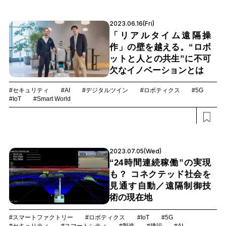
2023.06.16(Fri)
「リアルタイム遠隔操
作」の壁を越える。“ロボ
ットと人との共生”に不可
欠なイノベーションとは
#セキュリティ
#AI
#デジタルツイン
#ロボティクス
#5G
#IoT
#Smart World
2023.07.05(Wed)
“24時間連続稼働”の実現
も？ コネクテッド社会を
見通す自動／遠隔制御技
術の現在地
#スマートファクトリー
#ロボティクス
#IoT
#5G