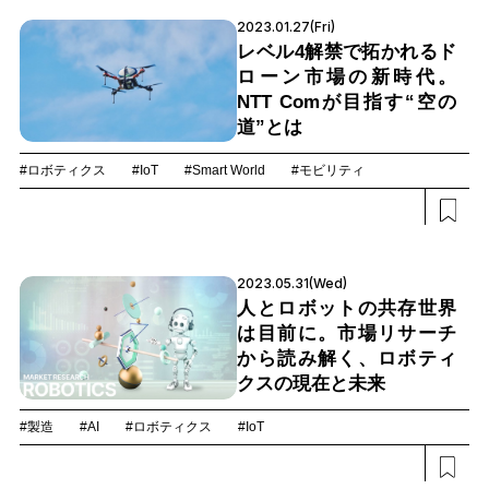
2023.01.27(Fri)
レベル4解禁で拓かれるド
ローン市場の新時代。
NTT Comが目指す“空の
道”とは
#ロボティクス
#IoT
#Smart World
#モビリティ
2023.05.31(Wed)
人とロボットの共存世界
は目前に。市場リサーチ
から読み解く、ロボティ
クスの現在と未来
#製造
#AI
#ロボティクス
#IoT