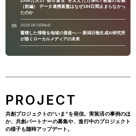
2558万人の“都市運営”を支えた万博ICT基盤の全貌
（前編） データ連携基盤はなぜ184日間止まらなかっ
たのか
2026.05.13(Wed)
05
蓄積した情報を地域の資産へ──新潟日報生成AI研究所
が描くローカルメディアの未来
PROJECT
共創プロジェクトの“いま”を発信。実装済の事例のほ
か、
共創パートナーの募集や、進行中のプロジェクト
の様子も随時アップデート。