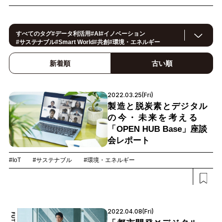
すべてのタグ
#
データ利活用
#
AI
#
イノベーション
#
サステナブル
#
Smart World
#
共創
#
環境・エネルギー
#IoT
#
スマートシティ
#
事例
#
働き方改革
#
セキュリティ
#
CX/顧客体験
#
OPEN HUB
#
ヘルスケア
#
製造
#
ロボティクス
新着順
古い順
#
地方創生
#
公共
#
メタバース
#
スマートライフ
#
5G
#
法規制
#
スマートファクトリー
#
小売・流通
#
建設
#
金融
#
サプライチェーン
#
モビリティ
#
教育
#
Foodtech
2022.03.25(Fri)
#
デジタルツイン
#
カーボンニュートラル
製造と脱炭素とデジタル
の今・未来を考える
「OPEN HUB Base」座談
会レポート
#IoT
#サステナブル
#環境・エネルギー
2022.04.08(Fri)