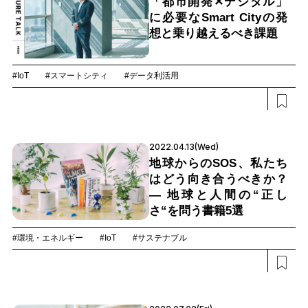
「都市開発✕デジタル」
に必要なSmart Cityの発
想と乗り越えるべき課題
#IoT
#スマートシティ
#データ利活用
2022.04.13(Wed)
地球からのSOS、私たち
はどう向き合うべきか？
― 地球と人間の“正し
さ“を問う書籍5選
#環境・エネルギー
#IoT
#サステナブル