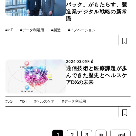
パック」がもたらす、製
造業デジタル戦略の新常
識
#IoT
#データ利活用
#製造
#イノベーション
2024.03.01(Fri)
通信技術と医療課題が歩
んできた歴史とヘルスケ
アDXの未来
#5G
#IoT
#ヘルスケア
#データ利活用
1
2
3
≫
Last