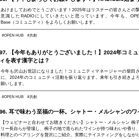
あけましておめでとうございます！2025年はリスナーの皆さんとの
意識したRADIOにしていきたいと思っています。今年も、OPEN
Base（コミュニティ）をよろしくお願いします。
#OPEN HUB
#共創
97. 【今年もありがとうございました！】2024年コミ
ィを表す漢字とは？
今年も沢山お世話になりました！コミュニティマネージャーの柴田
に、2024年のコミュニティ活動を振り返ります。来年も引き続きよ
願いします。
#OPEN HUB
#共創
96. 耳で味わう至福の一杯。シャトー・メルシャンのワ
【ウェビナーと合わせてお聴きください】シャトー・メルシャン 椀
リー長自らが登場し、椀子の地で造られたワインが持つ味わいや香り
料理とのペアリングを贅沢にご紹介。実際にテイスティングをしなが