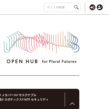
#
メタバース
#
サステナブル
生
#
ロボティクス
#
IoT
#
セキュリティ