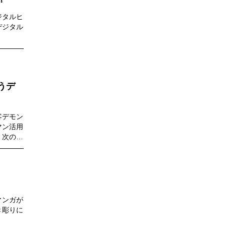
ジタルヒ
デジタル
うデ
客デモン
マン活用
、次のフ
マンガが
き彫りに