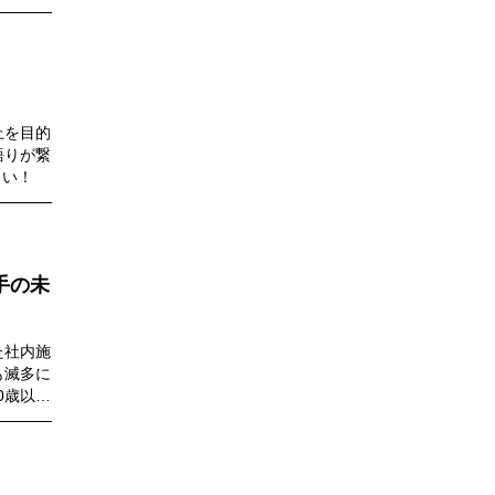
上を目的
語りが繋
さい！
手の未
た社内施
も滅多に
0歳以上