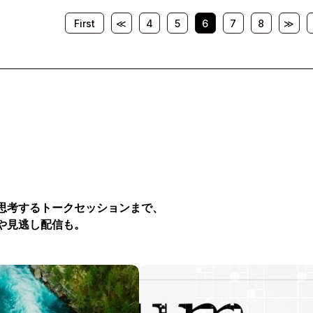
First
≪
4
5
6
7
8
≫
思考するトークセッションまで、
や見逃し配信も。