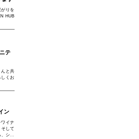
繋がりを
 HUB
ュニテ
さんと共
ろしくお
イン
子ワイナ
、そして
ら、シャ