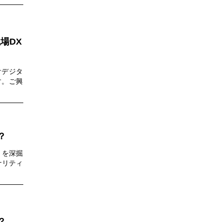
ます。
場DX
けデジタ
す。ご興
？
」を深掘
ナリティ
？