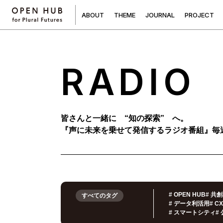
A
B
O
U
T
T
H
E
M
E
J
O
U
R
N
A
L
P
R
O
J
E
C
T
RADIO
皆さんと一緒に “知の探索” へ。
『声に未来を乗せて発信するラジオ番組』
毎
#
OPEN HUB
#
共創
すべてのタグ
#
データ利活用
#
C
#
スマートシティ
#