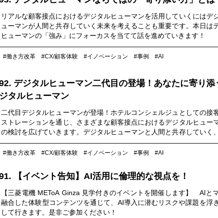
リアルな顧客接点におけるデジタルヒューマンを活用していくにはデ
ューマンが人間と共存していく未来を考えることも重要です。本日は
ヒューマンの「強み」にフォーカスを当てて話を進めていきます！
#働き方改革
#CX/顧客体験
#イノベーション
#事例
#AI
92. デジタルヒューマン二代目の登場！あなたに寄り添
ジタルヒューマン
二代目デジタルヒューマンが登場！ホテルコンシェルジュとしての接
ストレーションを通じ、さまざまな顧客接点におけるデジタルヒュー
の検討を広げていきます。デジタルヒューマンと人間と共存していく
ェーズを目指していきます！
#働き方改革
#CX/顧客体験
#イノベーション
#事例
#AI
91. 【イベント告知】AI活用に倫理的な視点を！
【三菱電機 METoA Ginza 見学付きのイベントを開催します】 AIと
融合した体験型コンテンツを通じて、AI導入に潜むリスクや課題を浮
して行きます。是非ご参加ください！