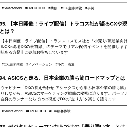
トー・メルシャンが体現する「フィネス＆エレガンス」の世界に浸り
#SmartWorld
#OPEN HUB
#共創
#CX/顧客体験
#事例
95. 【本日開催！ライブ配信】トラコス社が語るCXや現
とは？
【本日開催！ライブ配信】トランスコスモス社と「小売り/流通業向
ルCX×現場DXの最前線」のテーマでリアル配信イベントを開催しま
味ある方是非ご参加お待ちしています！
#CX/顧客体験
#イノベーション
#小売・流通
94. ASICSと走る、日本企業の勝ち筋ロードマップとは
ウェビナー「DXの答え合わせ アシックスから学ぶ日本企業の勝ち筋
りしながら、ASICSのマーケティング戦略の秘密に迫ります。パーソ
自身のランナーならではの視点でDXの“走り方”を楽しく語ります！
#Smart World
#OPEN HUB
#CX/顧客体験
93. デジタルヒューマンならではの「寄り添い方」とは