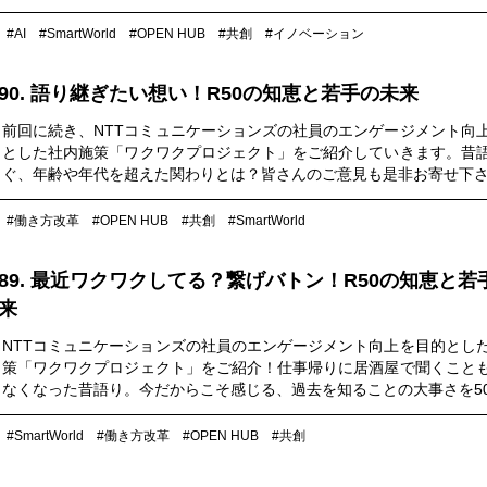
#AI
#SmartWorld
#OPEN HUB
#共創
#イノベーション
90. 語り継ぎたい想い！R50の知恵と若手の未来
前回に続き、NTTコミュニケーションズの社員のエンゲージメント向
とした社内施策「ワクワクプロジェクト」をご紹介していきます。昔
ぐ、年齢や年代を超えた関わりとは？皆さんのご意見も是非お寄せ下
#働き方改革
#OPEN HUB
#共創
#SmartWorld
89. 最近ワクワクしてる？繋げバトン！R50の知恵と若
来
NTTコミュニケーションズの社員のエンゲージメント向上を目的とし
策「ワクワクプロジェクト」をご紹介！仕事帰りに居酒屋で聞くこと
なくなった昔語り。今だからこそ感じる、過去を知ることの大事さを5
のベテラン社員たちと語ります。
#SmartWorld
#働き方改革
#OPEN HUB
#共創