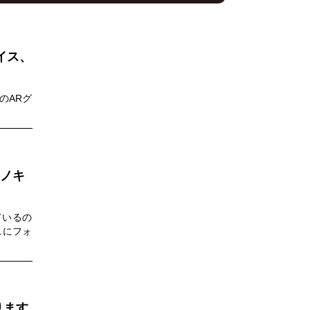
イス、
のARグ
コノキ
ているの
スにフォ
ります