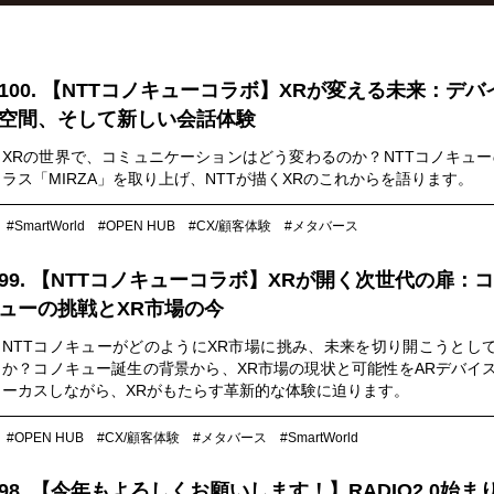
100. 【NTTコノキューコラボ】XRが変える未来：デバ
空間、そして新しい会話体験
XRの世界で、コミュニケーションはどう変わるのか？NTTコノキュー
ラス「MIRZA」を取り上げ、NTTが描くXRのこれからを語ります。
#SmartWorld
#OPEN HUB
#CX/顧客体験
#メタバース
99. 【NTTコノキューコラボ】XRが開く次世代の扉：
ューの挑戦とXR市場の今
NTTコノキューがどのようにXR市場に挑み、未来を切り開こうとし
か？コノキュー誕生の背景から、XR市場の現状と可能性をARデバイ
ーカスしながら、XRがもたらす革新的な体験に迫ります。
#OPEN HUB
#CX/顧客体験
#メタバース
#SmartWorld
98. 【今年もよろしくお願いします！】RADIO2.0始ま