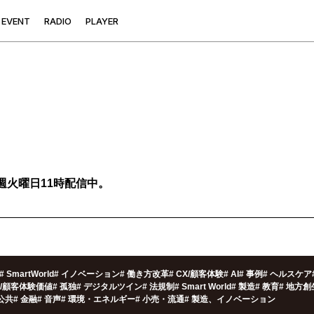
E
V
E
N
T
R
A
D
I
O
P
L
A
Y
E
R
週火曜日11時配信中。
#
SmartWorld
#
イノベーション
#
働き方改革
#
CX/顧客体験
#
AI
#
事例
#
ヘルスケア
X/顧客体験価値
#
孤独
#
デジタルツイン
#
法規制
#
Smart World
#
製造
#
教育
#
地方創
公共
#
金融
#
音声
#
環境・エネルギー
#
小売・流通
#
製造、イノベーション