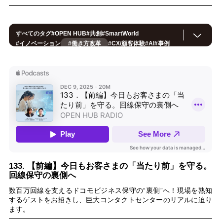
すべてのタグ
#
OPEN HUB
#
共創
#
SmartWorld
#
イノベーション
#働き方改革
#
CX/顧客体験
#
AI
#
事例
#
ヘルスケア
#
メタバース
#
サステナブル
#
データ利活用
#
CX/顧客体験価値
#
孤独
#
デジタルツイン
#
法規制
#
Smart World
#
製造
#
教育
#
地方創生
#
ロボティクス
#
IoT
#
セキュリティ
#
スマートシティ
#
公共
#
金融
#
音声
#
環境・エネルギー
#
小売・流通
#
製造、イノベーション
133. 【前編】今日もお客さまの「当たり前」を守る。
回線保守の裏側へ
数百万回線を支えるドコモビジネス保守の“裏側”へ！現場を熟知
するゲストをお招きし、巨大コンタクトセンターのリアルに迫り
ます。