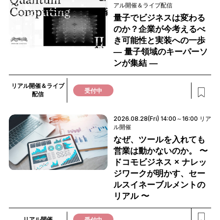
アル開催＆ライブ配信
量子でビジネスは変わる
のか？企業が今考えるべ
き可能性と実装への一歩
― 量子領域のキーパーソ
ンが集結 ―
リアル開催＆ライブ
受付中
配信
2026.08.28(Fri) 14:00～16:00 リア
ル開催
なぜ、ツールを入れても
営業は動かないのか。 〜
ドコモビジネス × ナレッ
ジワークが明かす、セー
ルスイネーブルメントの
リアル 〜
リアル開催