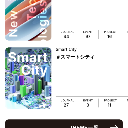
JOURNAL
EVENT
PROJECT
44
97
16
Smart City
＃スマートシティ
JOURNAL
EVENT
PROJECT
27
3
11
THEME
一覧