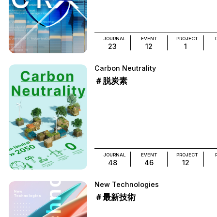
JOURNAL
EVENT
PROJECT
23
12
1
Carbon Neutrality
＃脱炭素
JOURNAL
EVENT
PROJECT
48
46
12
New Technologies
＃最新技術