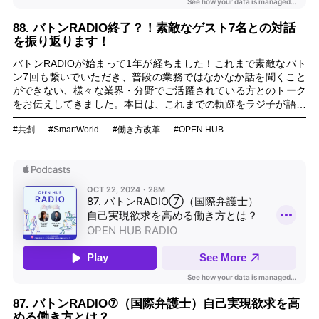
88. バトンRADIO終了？！素敵なゲスト7名との対話
を振り返ります！
バトンRADIOが始まって1年が経ちました！これまで素敵なバト
ン7回も繋いでいただき、普段の業務ではなかなか話を聞くこと
ができない、様々な業界・分野でご活躍されている方とのトーク
をお伝えしてきました。本日は、これまでの軌跡をラジ子が語り
ます。是非お聴きください！！
#共創
#SmartWorld
#働き方改革
#OPEN HUB
87. バトンRADIO⑦（国際弁護士）自己実現欲求を高
める働き方とは？