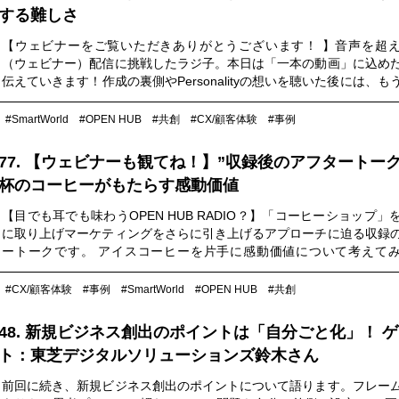
する難しさ
【ウェビナーをご覧いただきありがとうございます！ 】音声を超
（ウェビナー）配信に挑戦したラジ子。本日は「一本の動画」に込め
伝えていきます！作成の裏側やPersonalityの想いを聴いた後には、も
ェビナーを見たくなるはず！？ぜひお聴きください！
#SmartWorld
#OPEN HUB
#共創
#CX/顧客体験
#事例
77. 【ウェビナーも観てね！】”収録後のアフタートーク
杯のコーヒーがもたらす感動価値
【目でも耳でも味わうOPEN HUB RADIO？】「コーヒーショップ」
に取り上げマーケティングをさらに引き上げるアプローチに迫る収録
ートークです。 アイスコーヒーを片手に感動価値について考えて
か。ぜひお聴きください！
#CX/顧客体験
#事例
#SmartWorld
#OPEN HUB
#共創
48. 新規ビジネス創出のポイントは「自分ごと化」！ 
ト：東芝デジタルソリューションズ鈴木さん
前回に続き、新規ビジネス創出のポイントについて語ります。フレー