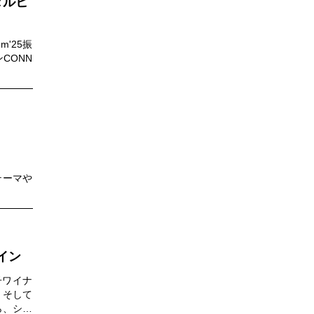
タルヒ
m'25振
CONN
のテーマや
！
イン
子ワイナ
、そして
ら、シャ