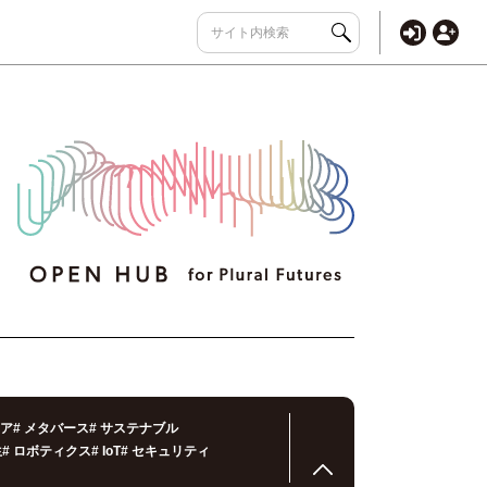
ア
#
メタバース
#
サステナブル
生
#
ロボティクス
#
IoT
#
セキュリティ