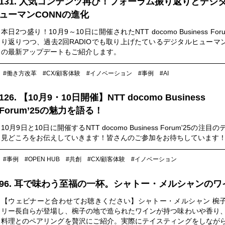
131. 人気コンテンツ再び！フォーラム振り返りとデジ
ューマンCONNの進化
本日2つ盛り！10月9～10日に開催されたNTT docomo Business Foru
り返りつつ、過去2回RADIOでも取り上げたているデジタルヒューマン
の最新アップデートもご紹介します。
#働き方改革
#CX/顧客体験
#イノベーション
#事例
#AI
126. 【10月9・10日開催】NTT docomo Business
Forum’25の魅力を語る！
10月9日と10日に開催するNTT docomo Business Forum'25の注目
見どころをお伝えしていきます！皆さんのご参加をお待ちしています
#事例
#OPEN HUB
#共創
#CX/顧客体験
#イノベーション
96. 耳で味わう至福の一杯。シャトー・メルシャンのワ
【ウェビナーと合わせてお聴きください】シャトー・メルシャン 椀
リー長自らが登場し、椀子の地で造られたワインが持つ味わいや香り
料理とのペアリングを贅沢にご紹介。実際にテイスティングをしなが