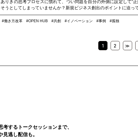
ありきの思考プロセスに慣れて、つい問題を自分の外側に設定して“正
そうとしてしまっていませんか？新規ビジネス創出のポイントに迫っ
す。
#働き方改革
#OPEN HUB
#共創
#イノベーション
#事例
#孤独
1
2
≫
思考するトークセッションまで、
や見逃し配信も。