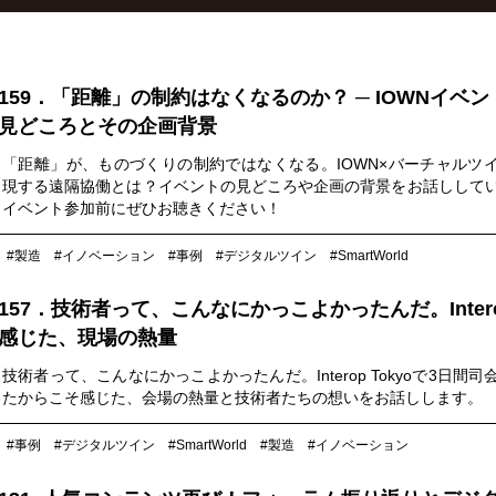
159．「距離」の制約はなくなるのか？ ─ IOWNイベン
見どころとその企画背景
「距離」が、ものづくりの制約ではなくなる。IOWN×バーチャルツ
現する遠隔協働とは？イベントの見どころや企画の背景をお話しして
イベント参加前にぜひお聴きください！
#製造
#イノベーション
#事例
#デジタルツイン
#SmartWorld
157．技術者って、こんなにかっこよかったんだ。Inter
感じた、現場の熱量
技術者って、こんなにかっこよかったんだ。Interop Tokyoで3日間司
たからこそ感じた、会場の熱量と技術者たちの想いをお話しします。
#事例
#デジタルツイン
#SmartWorld
#製造
#イノベーション