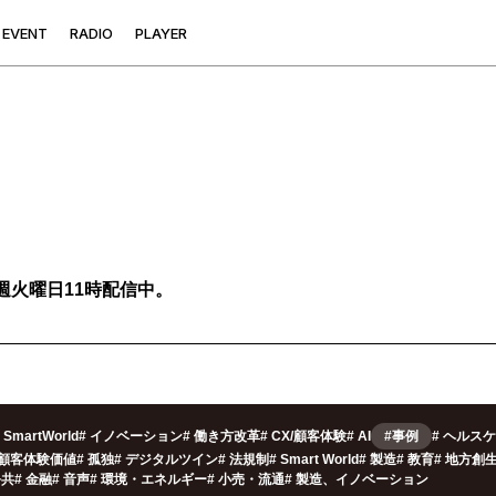
E
V
E
N
T
R
A
D
I
O
P
L
A
Y
E
R
週火曜日11時配信中。
SmartWorld
#
イノベーション
#
働き方改革
#
CX/顧客体験
#
AI
#事例
#
ヘルスケ
/顧客体験価値
#
孤独
#
デジタルツイン
#
法規制
#
Smart World
#
製造
#
教育
#
地方創
公共
#
金融
#
音声
#
環境・エネルギー
#
小売・流通
#
製造、イノベーション