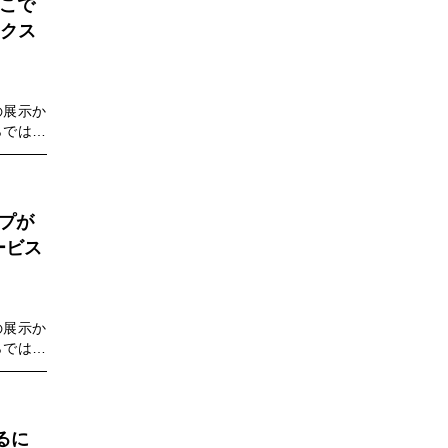
どこで
クス
」の展示か
らではの
ープが
ービス
」の展示か
らではの
るに