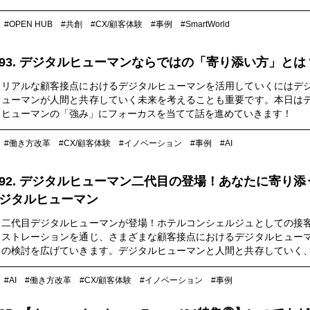
トー・メルシャンが体現する「フィネス＆エレガンス」の世界に浸り
#OPEN HUB
#共創
#CX/顧客体験
#事例
#SmartWorld
93. デジタルヒューマンならではの「寄り添い方」とは
リアルな顧客接点におけるデジタルヒューマンを活用していくにはデ
ューマンが人間と共存していく未来を考えることも重要です。本日は
ヒューマンの「強み」にフォーカスを当てて話を進めていきます！
#働き方改革
#CX/顧客体験
#イノベーション
#事例
#AI
92. デジタルヒューマン二代目の登場！あなたに寄り添
ジタルヒューマン
二代目デジタルヒューマンが登場！ホテルコンシェルジュとしての接
ストレーションを通じ、さまざまな顧客接点におけるデジタルヒュー
の検討を広げていきます。デジタルヒューマンと人間と共存していく
ェーズを目指していきます！
#AI
#働き方改革
#CX/顧客体験
#イノベーション
#事例