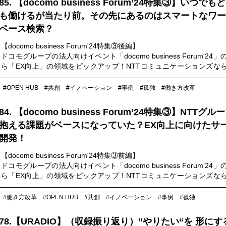
85. 【docomo business Forum’24特集③】いつでも
も働けるが当たり前。その先にあるのはスマートなワー
ペース検索？
【docomo business Forum'24特集③後編】
ドコモグループの法人向けイベント「docomo business Forum'24
ら「EX向上」の領域をピックアップ！NTTコミュニケーションズな
働き方改革に迫ります。
#OPEN HUB
#共創
#イノベーション
#事例
#孤独
#働き方改革
84. 【docomo business Forum’24特集③】NTTグル
抱える課題がベースになっていた？EX向上に向けたサ
開発！
【docomo business Forum'24特集③前編】
ドコモグループの法人向けイベント「docomo business Forum'24
ら「EX向上」の領域をピックアップ！NTTコミュニケーションズな
働き方改革に迫ります。
#働き方改革
#OPEN HUB
#共創
#イノベーション
#事例
#孤独
78.【URADIO】（収録振り返り）”やりたい“を 形にす