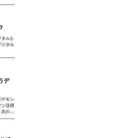
ます。
？
ジタルヒ
デジタル
うデ
客デモン
マン活用
、次のフ