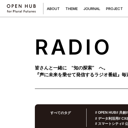
A
B
O
U
T
T
H
E
M
E
J
O
U
R
N
A
L
P
R
O
J
E
C
T
RADIO
皆さんと一緒に “知の探索” へ。
『声に未来を乗せて発信するラジオ番組』
毎
#
OPEN HUB
#
共創
#
すべてのタグ
#
データ利活用
#
CX
#
スマートシティ
#