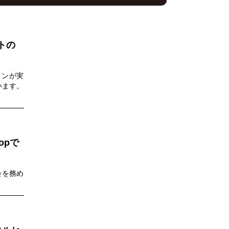
トの
インが実
います。
opで
会を務め