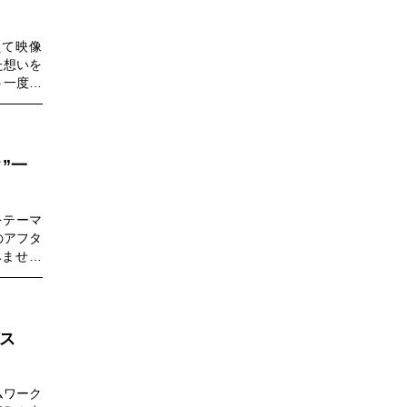
えて映像
た想いを
う一度ウ
”一
をテーマ
のアフタ
みません
ゲス
ムワーク