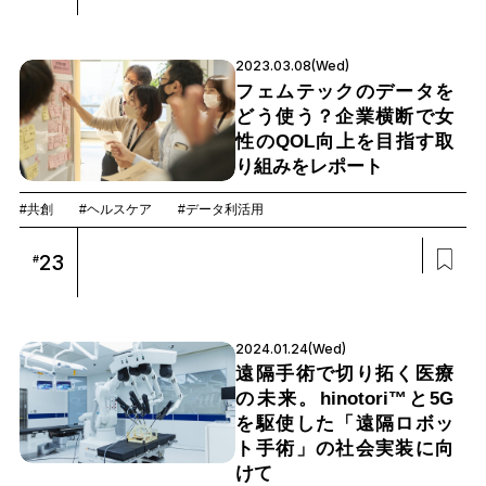
2023.03.08(Wed)
フェムテックのデータを
どう使う？企業横断で女
性のQOL向上を目指す取
り組みをレポート
#共創
#ヘルスケア
#データ利活用
23
#
2024.01.24(Wed)
遠隔手術で切り拓く医療
の未来。hinotori™と5G
を駆使した「遠隔ロボッ
ト手術」の社会実装に向
けて