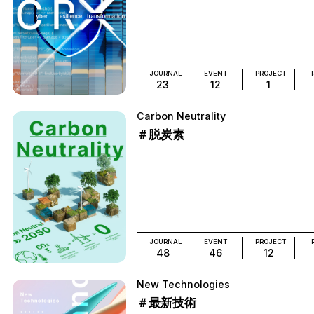
JOURNAL
EVENT
PROJECT
23
12
1
Carbon Neutrality
＃脱炭素
JOURNAL
EVENT
PROJECT
48
46
12
New Technologies
＃最新技術