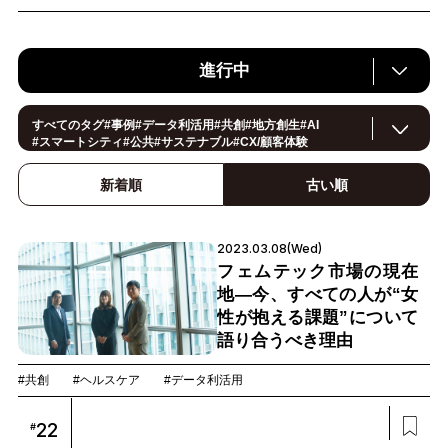
進行中
すべてのタグ
#
事例
#
データ利活用
#
共創
#
地方創生
#
AI
#
スマートシティ
#
公共
#
サステナブル
#
CX/顧客体験
#ヘルスケア
#
環境・エネルギー
#
働き方改革
#
イノベーション
#
IoT
#
Smart World
#
スマートファクトリー
新着順
古い順
#
製造
#
スマートライフ
#
小売・流通
#
法規制
#
ロボティクス
#
建設
#
メタバース
#
5G
#
セキュリティ
#
OPEN HUB
#
教育
#
サプライチェーン
#
金融
#
モビリティ
#
Foodtech
2023.03.08(Wed)
#
デジタルツイン
フェムテック市場の現在
地—今、すべての人が“女
性が抱える課題”について
語り合うべき理由
#共創
#ヘルスケア
#データ利活用
22
#