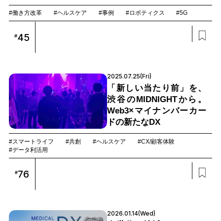
#働き方改革
#ヘルスケア
#事例
#ロボティクス
#5G
45
#
2025.07.25(Fri)
「新しい当たり前」を、
渋谷のMIDNIGHTから。
Web3×マイナンバーカー
ドの新たなDX
#スマートライフ
#共創
#ヘルスケア
#CX/顧客体験
#データ利活用
76
#
2026.01.14(Wed)