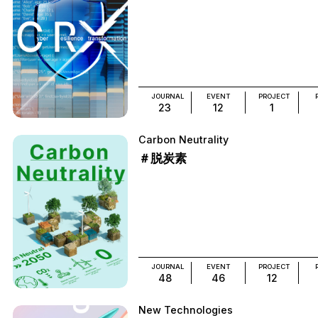
JOURNAL
EVENT
PROJECT
23
12
1
Carbon Neutrality
＃脱炭素
JOURNAL
EVENT
PROJECT
48
46
12
New Technologies