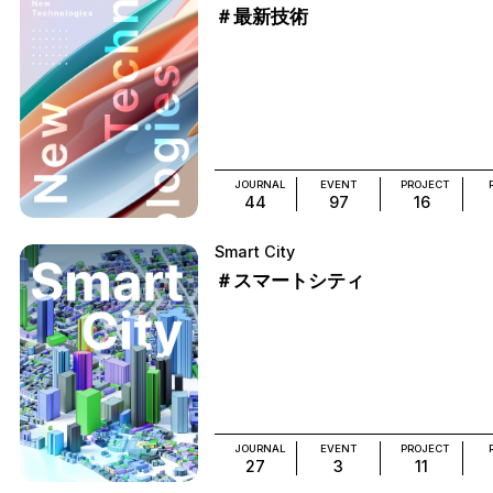
＃最新技術
JOURNAL
EVENT
PROJECT
44
97
16
Smart City
＃スマートシティ
JOURNAL
EVENT
PROJECT
27
3
11