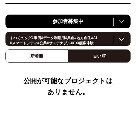
参加者募集中
すべてのタグ
#
事例
#
データ利活用
#
共創
#
地方創生
#
AI
#
スマートシティ
#
公共
#
サステナブル
#
CX/顧客体験
#
ヘルスケア
#
環境・エネルギー
#
働き方改革
#
イノベーション
#IoT
#
Smart World
新着順
古い順
#
スマートファクトリー
#
製造
#
スマートライフ
#
小売・流通
#
法規制
#
ロボティクス
#
建設
#
メタバース
#
5G
#
セキュリティ
#
OPEN HUB
#
教育
#
サプライチェーン
#
金融
#
モビリティ
#
Foodtech
#
デジタルツイン
公開が可能なプロジェクトは
ありません。