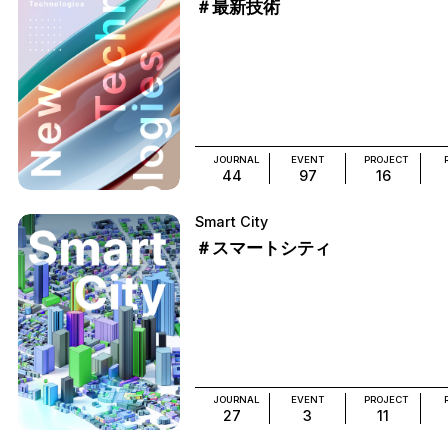
＃最新技術
JOURNAL
EVENT
PROJECT
44
97
16
Smart City
＃スマートシティ
JOURNAL
EVENT
PROJECT
27
3
11