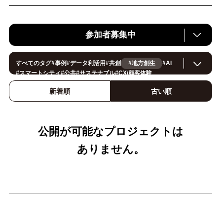
参加者募集中
すべてのタグ
#
事例
#
データ利活用
#
共創
#地方創生
#
AI
#
スマートシティ
#
公共
#
サステナブル
#
CX/顧客体験
#
ヘルスケア
#
環境・エネルギー
#
働き方改革
#
イノベーション
#
IoT
#
Smart World
#
スマートファクトリー
新着順
古い順
#
製造
#
スマートライフ
#
小売・流通
#
法規制
#
ロボティクス
#
建設
#
メタバース
#
5G
#
セキュリティ
#
OPEN HUB
#
教育
#
サプライチェーン
#
金融
#
モビリティ
#
Foodtech
#
デジタルツイン
公開が可能なプロジェクトは
ありません。