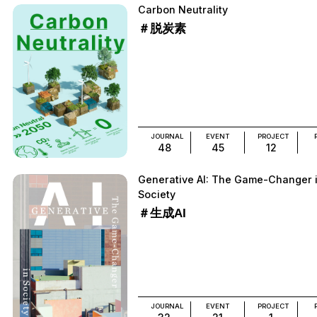
Carbon Neutrality
＃脱炭素
JOURNAL
EVENT
PROJECT
48
45
12
Generative AI: The Game-Changer 
Society
＃生成AI
JOURNAL
EVENT
PROJECT