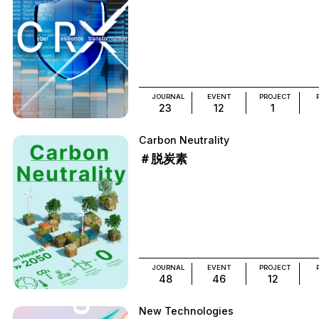
JOURNAL
EVENT
PROJECT
23
12
1
Carbon Neutrality
＃脱炭素
JOURNAL
EVENT
PROJECT
48
46
12
New Technologies