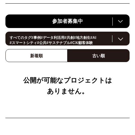
参加者募集中
すべてのタグ
#
事例
#
データ利活用
#
共創
#
地方創生
#
AI
#
スマートシティ
#
公共
#
サステナブル
#
CX/顧客体験
#
ヘルスケア
#
環境・エネルギー
#
働き方改革
#
イノベーション
#
IoT
#
Smart World
#
スマートファクトリー
新着順
古い順
#
製造
#スマートライフ
#
小売・流通
#
法規制
#
ロボティクス
#
建設
#
メタバース
#
5G
#
セキュリティ
#
OPEN HUB
#
教育
#
サプライチェーン
#
金融
#
モビリティ
#
Foodtech
#
デジタルツイン
公開が可能なプロジェクトは
ありません。