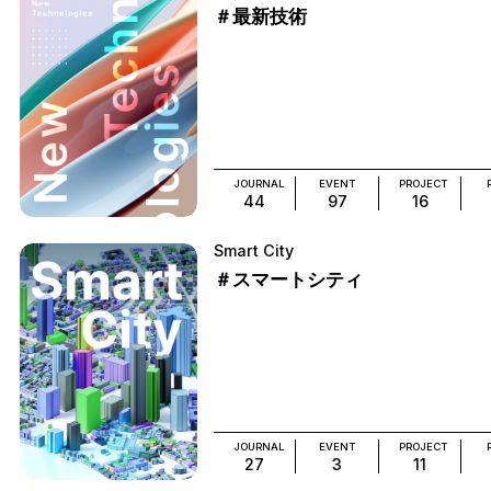
＃最新技術
JOURNAL
EVENT
PROJECT
44
97
16
Smart City
＃スマートシティ
JOURNAL
EVENT
PROJECT
27
3
11