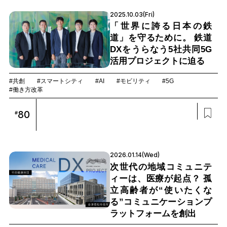
2025.10.03(Fri)
「世界に誇る日本の鉄
道」を守るために。 鉄道
DXをうらなう5社共同5G
活用プロジェクトに迫る
#共創
#スマートシティ
#AI
#モビリティ
#5G
#働き方改革
80
#
2026.01.14(Wed)
次世代の地域コミュニテ
ィーは、医療が起点？ 孤
立高齢者が“使いたくな
る”コミュニケーションプ
ラットフォームを創出