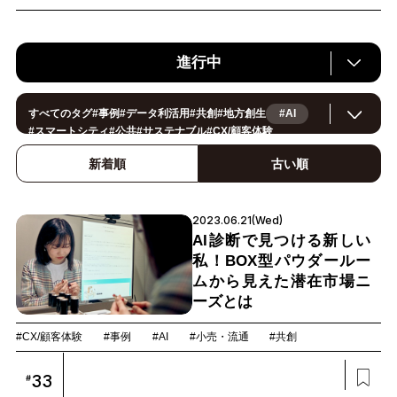
進行中
すべてのタグ
#
事例
#
データ利活用
#
共創
#
地方創生
#AI
#
スマートシティ
#
公共
#
サステナブル
#
CX/顧客体験
#
ヘルスケア
#
環境・エネルギー
#
働き方改革
#
イノベーション
#
IoT
#
Smart World
#
スマートファクトリー
新着順
古い順
#
製造
#
スマートライフ
#
小売・流通
#
法規制
#
ロボティクス
#
建設
#
メタバース
#
5G
#
セキュリティ
#
OPEN HUB
#
教育
#
サプライチェーン
#
金融
#
モビリティ
#
Foodtech
2023.06.21(Wed)
#
デジタルツイン
AI診断で見つける新しい
私！BOX型パウダールー
ムから見えた潜在市場ニ
ーズとは
#CX/顧客体験
#事例
#AI
#小売・流通
#共創
33
#