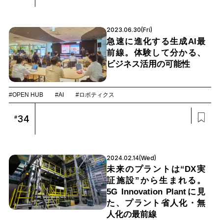
2023.06.30(Fri)
急速に進化する生成AI最
前線。体験して分かる、
ビジネス活用の可能性
#OPEN HUB
#AI
#ロボティクス
34
#
2024.02.14(Wed)
未来のプラントは“DX実
証施設”から生まれる。
5G Innovation Plantに見
た、プラント省人化・無
人化の最前線