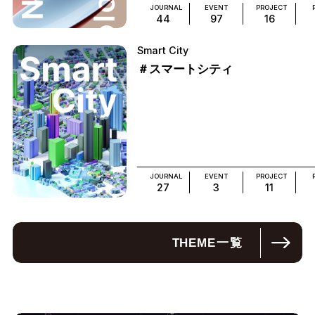
JOURNAL
EVENT
PROJECT
44
97
16
Smart City
＃スマートシティ
JOURNAL
EVENT
PROJECT
27
3
11
THEME
一覧