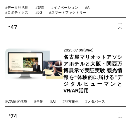
#データ利活用
#製造
#イノベーション
#AI
#ロボティクス
#5G
#スマートファクトリー
47
#
2025.07.09(Wed)
名古屋マリオットアソシ
アホテルと大阪・関西万
博展示で実証実験 観光情
報を“体験的に届ける”デ
ジタルヒューマンと
VR/AR活用
#CX/顧客体験
#事例
#AI
#地方創生
#メタバース
74
#