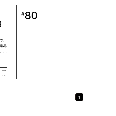
もあ
歩を
からロ
80
#
取り
どに
用
で、
業界
。中
子高
対応
地下
機・
間にわ
試験
ック
ーカ
1
ムの
能性
踏ま