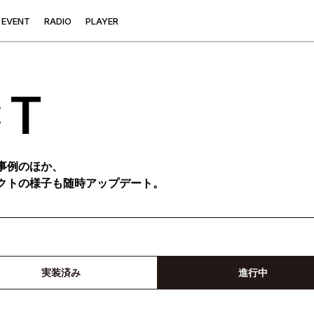
E
V
E
N
T
R
A
D
I
O
P
L
A
Y
E
R
CT
事例のほか、
クトの様子も随時アップデート。
実装済み
進行中