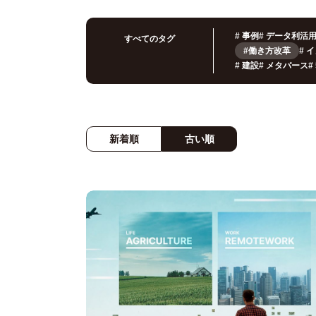
#
事例
#
データ利活
すべてのタグ
#働き方改革
#
イ
#
建設
#
メタバース
#
新着順
古い順