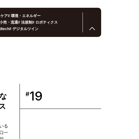
スケア
#
環境・エネルギー
小売・流通
#
法規制
#
ロボティクス
dtech
#
デジタルツイン
19
#
な
ス
でいる
口一