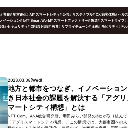
用
#
共創
#
地方創生
#
AI
#
スマートシティ
#
公共
#
サステナブル
#
CX/顧客体験
#
ヘル
ノベーション
#
IoT
#
Smart World
#
スマートファクトリー
#
製造
#
スマートライフ
#
5G
#
セキュリティ
#
OPEN HUB
#
教育
#
サプライチェーン
#
金融
#
モビリティ
#
Foo
2023.03.08(Wed)
地方と都市をつなぎ、イノベーション
き日本社会の課題を解決する「アグリ
マートシティ構想」とは
NTT Com、ANA総合研究所、羽田みらい開発の3社が取り組ん
「アグリスマートシティ構想」。この構想では、大都市圏への人