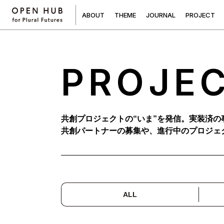
A
B
O
U
T
T
H
E
M
E
J
O
U
R
N
A
L
P
R
O
J
E
C
T
PROJE
共創プロジェクトの“いま”を発信。実装済の
共創パートナーの募集や、進行中のプロジェ
ALL