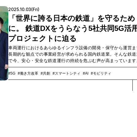
当初は「本当に遠隔ロボット手術なんて可能なのか？」という声
ったという本プロジェクト。試行錯誤を重ね、この3年で大きな進
2025.10.03(Fri)
遂げ、2023年2月には東京-神戸間で商用の5Gを活用して遠隔地
「世界に誇る日本の鉄道」を守るため
ボット手術を支援する実証実験に成功しています。この先進的な
組みが始まった経緯やこれまでの歩み、社会実装に向けた展望な
に。 鉄道DXをうらなう5社共同5G活
ついて、各社のキーマンにお話を伺いました。
プロジェクトに迫る
車両運行におけるあらゆるインフラ設備の開発・保守から運営ま
長期的な観点での事業経営が求められる国内鉄道業。そんな鉄道
で今、安心・安全な鉄道運行の持続を危ぶむ声が高まっています
でも正確な車両運行の要となる通信ネットワークにおいては、少
齢化による技術継承問題など、メンテナンス負荷の増大・DXへの
#5G
#働き方改革
#共創
#スマートシティ
#AI
#モビリティ
の遅れといったさまざまな課題が指摘されています。そこで東京
鉄（東京メトロ）・鉄道総合技術研究所・日立製作所・三菱電
NTTドコモビジネスの5社は、2024年8月〜2025年3月の約半年
たって、国内初となる5Gネットワークを活用した鉄道運行の実証
を共同で実施。一般ユーザーを含むあらゆる人が利用するパブリ
5Gと、専用の周波数帯を活用したクローズドな通信環境であるロ
ル5Gとを併用した、トンネル内や地上でのさまざまな鉄道システ
通信検証を通じて、鉄道業界の持続性強化と新たな価値創出の可
を模索しています。今回は、実証実験に参加した5社がその成果を