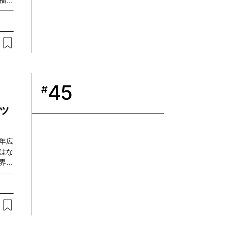
福度
会を
とし
うな
論を
45
#
ボッ
年広
はな
界の
ト手
TT
。それ
ロボ
す。