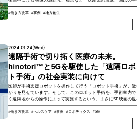
極集中による地域の過疎化、農業など一次産業の衰退、国民の幸
低下といった社会課題を解決し、持続可能でイノベーティブな社
次世代に残すことを目指しています。この構想をいかに現実もの
#働き方改革
#事例
#地方創生
ていくか。これまでに各社のメンバーは3日間のワークショップ行
ど活発な議論を重ねてきました。3社のキーマンに、これまでの議
経た構想の現在位置について話を伺いました。
2024.01.24(Wed)
遠隔手術で切り拓く医療の未来。
hinotori™と5Gを駆使した「遠隔ロ
ト手術」の社会実装に向けて
医師が手術支援ロボットを操作して行う「ロボット手術」が、近
がりを見せています。そして、このロボット手術を、手術室内で
く遠隔地からの操作によって実施するという、まさにSF映画の世
ようなプロジェクトが進行しているのです。この「遠隔ロボッ
術」プロジェクト中心メンバーは、神戸大学、メディカロイド、N
#働き方改革
#ヘルスケア
#事例
#ロボティクス
#5G
ドコモ、NTTコミュニケーションズ（以下、NTT Com）の4者
ぞれが医学的知見、ロボット技術、5G通信技術を持ち寄り、遠隔
ット手術の社会実装に向けて2020年度から実証実験を重ねていま