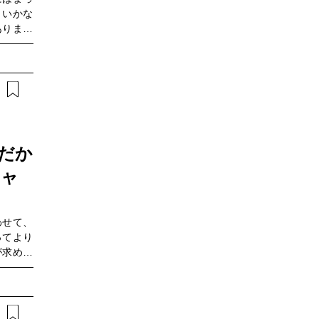
くいかな
ありませ
久間宣行
ていくこ
開催されま
流企画術
を佐久間
剛とのク
れた質問
、本記事
だか
『価値創
チャ
わせて、
ってより
が求めら
自らの所
るのも事
ミック・
ソルマー