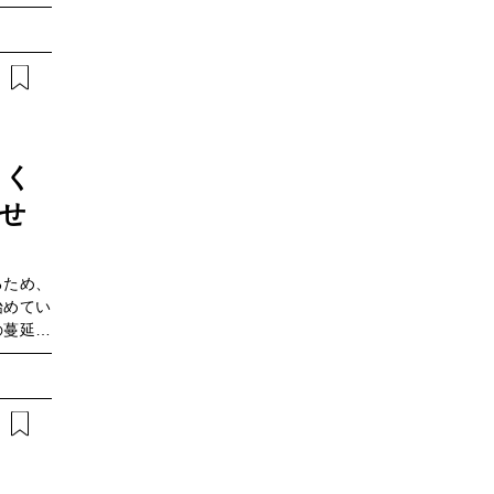
実現する
最新テク
ベントの
、NTT
。
まく
させ
るため、
始めてい
の蔓延な
機感が増
「AIガ
ビジネス
スをどう
きなのか
経て現在
門』著者