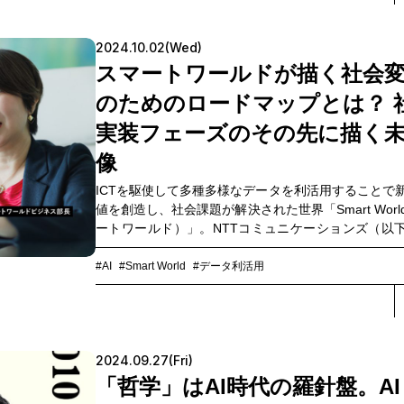
レ、太陽光発電の遠隔監視装置「エコメガネ」を
NTTスマイルエナジー、そして、眠りのDXによって
2024.10.02(Wed)
社会を創るNTT PARAVITAの3社の社内ベンチャーを
立ち上げたNTT西日本の猪原祥博に、大企業で挑む
スマートワールドが描く社会
のポイントを聞きました。
のためのロードマップとは？ 
実装フェーズのその先に描く
像
ICTを駆使して多種多様なデータを利活用することで
値を創造し、社会課題が解決された世界「Smart Worl
ートワールド）」。NTTコミュニケーションズ（以下
Com）は、2021年7月からスマートワールドビジネ
下、SWB部）を立ち上げ、現在は7つのチームが、
#AI
#Smart World
#データ利活用
携しながら、それぞれの領域における取り組みを強
ます。SWB部の発足以後、コロナ禍とその収束、生成
場など、多くの環境変化とパラダイムシフトを経て
トワールド実現に向けた取り組みはどこまで進み、
2024.09.27(Fri)
なネクストステップをめざしているのでしょうか。3
みと今後の展望について、SWB部長の福田亜希子に、
「哲学」はAI時代の羅針盤。A
HUB CatalystでKESIKI代表の九法崇雄氏が迫りました