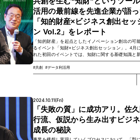
共創を生む“知財”というツー
果をレポートし、記事の最後にイベントのアーカイ
活用の最前線を先進企業が語っ
ご案内します。
「知的財産×ビジネス創出セッ
ン Vol.2」をレポート
「知的財産」を起点としたイノベーション創出の可
るイベント「知財×ビジネス創出セッション」。4月
れた初回のイベントでは、知財に関する基礎知識と
ネス創出における知財の可能性に関する講演とワー
プを行いました。第2回となる今回は、知財を活用し
#共創
#データ利活用
ス創出のチャレンジをしている企業から具体的な事
していきます。ゲストには、デロイトトーマツファ
ャルアドバイザリーより國光健一氏と三菱電機の曽
氏と齋藤豪助氏をお招きし、NTTコミュニケーショ
2024.10.11(Fri)
下、NTT Com）にて知財戦略を担当するOPEN HUB 
Catalystの松岡和も交えて、共創促進のツールとして
「失敗の質」に成功アリ。佐久
ついてそれぞれの視点から語っていただきました。
行流、仮説から生み出すビジ
は、この「知財×ビジネス創出セッション Vol.2」の
イジェストレポート。知財を使ったビジネスの最前
成長の秘訣
ます。
事業を構想し実現していくプロセスにおいて、「型