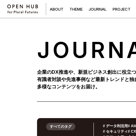
A
B
O
U
T
T
H
E
M
E
J
O
U
R
N
A
L
P
R
O
J
E
C
T
JOURN
企業のDX推進や、新規ビジネス創出に役立
有識者対談や先進事例など最新トレンドと独
多様なコンテンツをお届け。
#
データ利活用
#
AI
すべてのタグ
#
セキュリティ
#
C