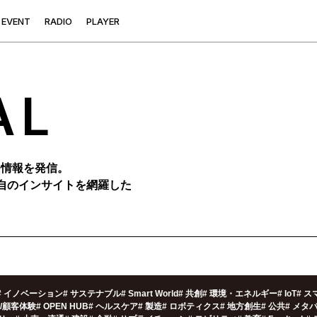
E
V
E
N
T
R
A
D
I
O
P
L
A
Y
E
R
AL
つ情報を発信。
自のインサイトを網羅した
#
イノベーション
#
サステナブル
#
Smart World
#
共創
#
環境・エネルギー
#
IoT
#
ス
X/顧客体験
#
OPEN HUB
#
ヘルスケア
#
製造
#
ロボティクス
#
地方創生
#
公共
#
メタ