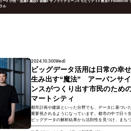
リー
#
小売・流通
#
建設
#
金融
#
サプライチェーン
#
モビリティ
#
教育
#
Foodtech
#
ラル
2024.10.30(Wed)
ビッグデータ活用は日常の幸
生み出す“魔法” アーバンサ
ンスがつくり出す市民のため
マートシティ
都市計画や建築といった分野でも、データに基づい
重要視されるようになっています。都市の中で日々
ビッグデータの解析結果から法則性を見つけ、まち
反映させていく「アーバンサイエンス」という研究