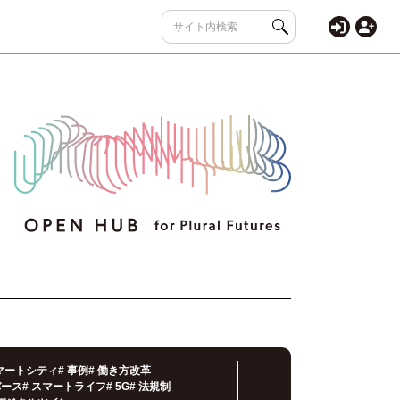
マートシティ
#
事例
#
働き方改革
バース
#
スマートライフ
#
5G
#
法規制