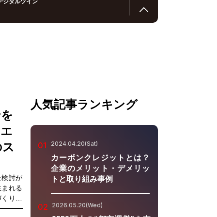
デジタルツイン
人気記事ランキング
せを
イエ
2024.04.20(Sat)
のス
01
カーボンクレジットとは？
企業のメリット・デメリッ
た検討が
トと取り組み事例
生まれる
づくりに
2026.05.20(Wed)
02
分野の第