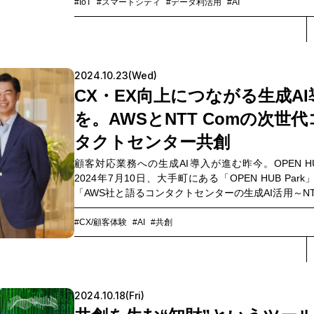
一人者である東京大学 先端科学技術研究センターの
#IoT
#スマートシティ
#データ利活用
#AI
特任准教授をお迎えし、NTT Comが2024年7月に提
した映像分散管理プラットフォームサービス「モビス
の担当者である5G＆IoTサービス部 担当課長の三谷
もに、ビッグデータ活用が私たちの生活にどんな幸
2024.10.23(Wed)
らしてくれるのか、語っていただきました。
CX・EX向上につながる生成AI
を。AWSとNTT Comの次世
タクトセンター共創
顧客対応業務への生成AI導入が進む昨今。OPEN H
2024年7月10日、大手町にある「OPEN HUB Par
「AWS社と語るコンタクトセンターの生成AI活用～NTT
自社コンタクトセンターとの対話を通じて見えて
～」と題したオフライン&オンライン同時開催のイベ
#CX/顧客体験
#AI
#共創
施。Amazon Web Services Japan（以下、AWS ジ
NTTコミュニケーションズ（以下、NTT Com）のス
ストによる講演や、両社の有識者を交えたクロスト
じて、AI時代のコンタクトセンターについて模索し
2024.10.18(Fri)
本記事では、イベントで語られた、コンタクトセン
客対応業務における課題と、生成AI導入による対策