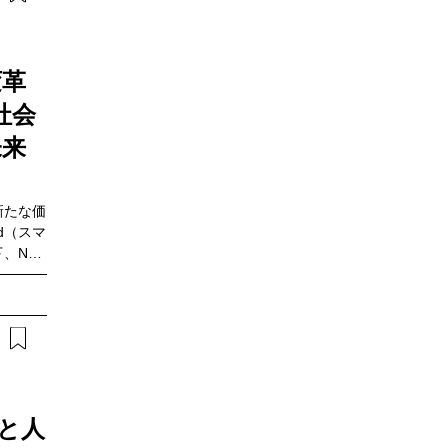
展開する
未病ケア
連続して
新規事業
変革
社会
未来
新たな価
d（スマ
、NTT
ス部（以
互いに連
化してい
AIの登
、スマー
どのよう
年間の歩
OPEN
Iと人
。