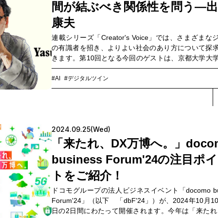
間が結ぶべき関係性を問う―出
康夫
連載シリーズ「Creator's Voice」では、さまざま
の有識者を招き、よりよい社会のあり方について探
きます。第10回となる今回のゲストは、京都大学大
研究科教授の出口康夫氏。近現代西洋哲学、分析ア
を専門としつつ、2023年には著書『AI親友論』を刊行
#AI
#デジタルツイン
が出口氏と共同で設立した京都哲学研究所にて共同
を務めるなど、企業との連携もおこないながら哲学
らAIと人間の関係性について研究されています。AI
ト開発の現場において、哲学が果たす役割とは。AI
2024.09.25(Wed)
あるべき関係性とは。OPEN HUB カタリストの一
NTTコミュニケーションズ（以下、NTT Com）の渡
「来たれ、DX万博へ。」doco
聞き手に、お話を伺いました。
business Forum'24の注目ポ
トをご紹介！
ドコモグループの法人ビジネスイベント「docomo bus
Forum'24」（以下 「dbF'24」）が、2024年10月1
日の2日間にわたって開催されます。今年は「来たれ