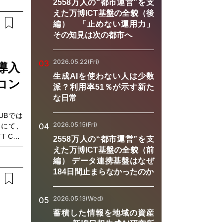
吉村有司
2558万人の“都市運営”を支
供を開始
えた万博ICT基盤の全貌（後
キャ®」
編） 「止めない運用力」
秀行とと
その知見は次の都市へ
せをもた
2026.05.22(Fri)
03
導入
生成AIを使わない人は少数
代コン
派？利用率51％が示す新た
な日常
UBでは
2026.05.15(Fri)
04
k」にて、
 Com
2558万人の“都市運営”を支
きたこと
えた万博ICT基盤の全貌（前
ントを実
編） データ連携基盤はなぜ
ャパン）と
184日間止まらなかったのか
ペシャリ
ークを通
ました。
2026.05.13(Wed)
05
ターの顧
蓄積した情報を地域の資産
やその効