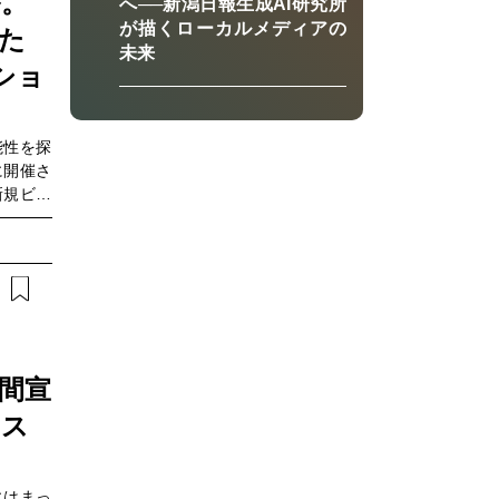
ル。
へ──新潟日報生成AI研究所
ブ動画を
が描くローカルメディアの
た
未来
ショ
能性を探
に開催さ
新規ビジ
クショッ
たビジネ
例を紹介
イナンシ
我部靖志
ンズ（以
Chief
の知財に
間宣
本記事で
ネス
様子をダ
線に迫り
にはまっ