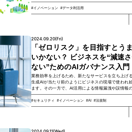
博へ。」をコンセプトに掲げ、ドコモビジネスが
「手の届く未来」を直感的にご体感いただくために
#イノベーション
#データ利活用
ノロジーとユースケースを取り揃えています。本イ
見どころについて、NTTコミュニケーションズ（以下
Com）経営企画部 広報室長の山下 一石が語りました
2024.09.20(Fri)
「ゼロリスク」を目指すとう
いかない？ ビジネスを“減速
ない”ためのAIガバナンス入門
業務効率を上げるため、新たなサービスを立ち上げ
生成AIが当たり前のようにビジネスの現場で使われ
ます。その一方で、AI活用による情報漏洩や誤情報
ど、事業に甚大な損害を与える多様なリスクへの危
している側面もあります。そこで注目されているのが
#セキュリティ
#イノベーション
#AI
#法規制
バナンス」です。AIを安全に活用しながら、さらに
への効果を最大化するためには、私たちはAIビジネ
組み立て、どの程度のリスクバランスで運営すべ
――。弁護士からキャリアを出発し、経済産業省を
2024.09.11(Wed)
は京都大学の特任教授を務める、『AIガバナンス入