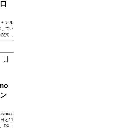
口
なジャンル
求してい
学院文学
ジア哲学
、NTT
代表理事
の視点か
やロボッ
と人間の
人である
邉史貴を
mo
イン
iness
0日と11
、DX万