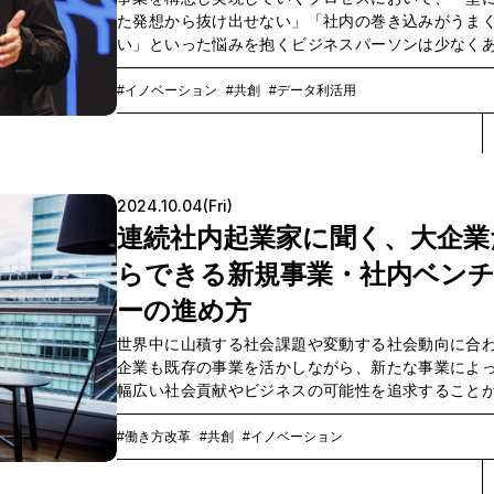
た発想から抜け出せない」「社内の巻き込みがうま
い」といった悩みを抱くビジネスパーソンは少なく
ん。今回、そんな悩みにテレビプロデューサーの佐
氏が答えるイベント「アイデアを生み出し、形にし
#イノベーション
#共創
#データ利活用
ととは」が、2024年9月4日にOPEN HUB Parkで
した。第1部では「ヒットメーカーの発想法、佐久間
とは？」と題し、実体験にもとづく企画立案のコツ
氏がプレゼン。第2部では、OPEN HUB代表の戸松正
2024.10.04(Fri)
ロストークを通じて、佐久間氏が参加者から寄せら
に回答。本イベントの様子をレポートするとともに
連続社内起業家に聞く、大企業
の最後で当日のアーカイブ動画と、次回イベント「
らできる新規事業・社内ベン
造』のこれから データ×感性＝『価値創造』の答え合わせ」
の詳細をご案内します。
ーの進め方
世界中に山積する社会課題や変動する社会動向に合
企業も既存の事業を活かしながら、新たな事業によ
幅広い社会貢献やビジネスの可能性を追求すること
れています。一方、大企業が新たな事業へ挑む時、
属する組織や事業の大きさに起因する障壁が存在す
#働き方改革
#共創
#イノベーション
実です。この壁を乗り越えて、国内最大級の電子コ
書籍ストア「コミックシーモア」を運営するNTT