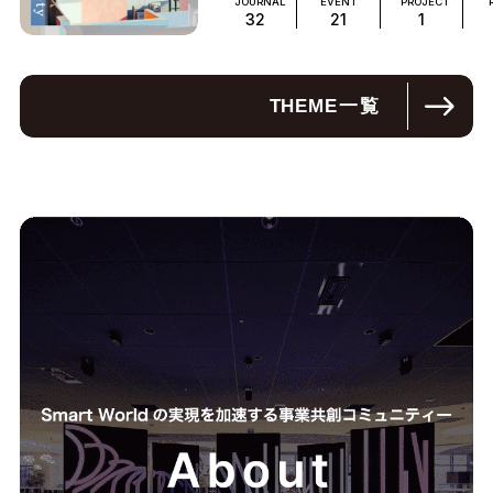
JOURNAL
EVENT
PROJECT
32
21
1
THEME
一覧