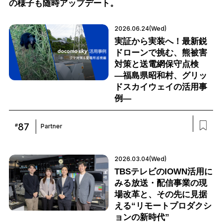
の様子も随時アップデート。
2026.06.24(Wed)
実証から実装へ！最新鋭
ドローンで挑む、熊被害
対策と送電網保守点検
―福島県昭和村、グリッ
ドスカイウェイの活用事
例―
87
#
Partner
2026.03.04(Wed)
TBSテレビのIOWN活用に
みる放送・配信事業の現
場改革と、その先に見据
える“リモートプロダクシ
ョンの新時代”