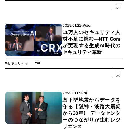
2025.01.22(Wed)
11万人のセキュリティ人
材不足に挑む―NTT Com
が実現する生成AI時代の
セキュリティ革新
#セキュリティ
#AI
2025.01.17(Fri)
直下型地震からデータを
守る【阪神・淡路大震災
から30年】 データセンタ
ーのつながりが生むレジ
リエンス