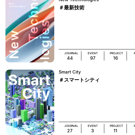
＃最新技術
JOURNAL
EVENT
PROJECT
44
97
16
Smart City
＃スマートシティ
JOURNAL
EVENT
PROJECT
27
3
11