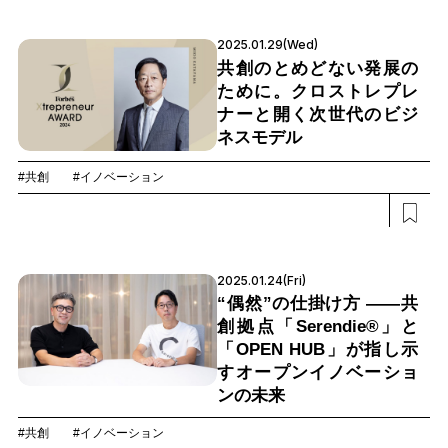
2025.01.29(Wed)
共創のとめどない発展の
ために。クロストレプレ
ナーと開く次世代のビジ
ネスモデル
#共創
#イノベーション
2025.01.24(Fri)
“偶然”の仕掛け方 ――共
創拠点「Serendie®」と
「OPEN HUB」が指し示
すオープンイノベーショ
ンの未来
#共創
#イノベーション