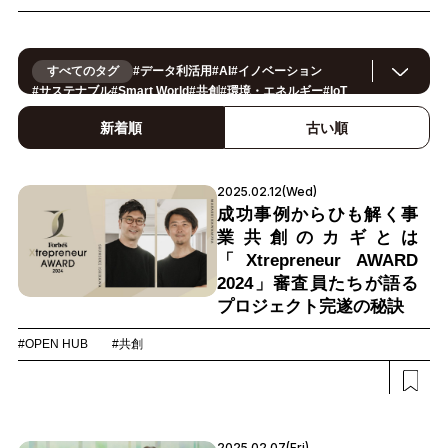
すべてのタグ
#
データ利活用
#
AI
#
イノベーション
#
サステナブル
#
Smart World
#
共創
#
環境・エネルギー
#
IoT
#
スマートシティ
#
事例
#
働き方改革
#
セキュリティ
#
CX/顧客体験
#
OPEN HUB
#
ヘルスケア
#
製造
#
ロボティクス
新着順
古い順
#
地方創生
#
公共
#
メタバース
#
スマートライフ
#
5G
#
法規制
#
スマートファクトリー
#
小売・流通
#
建設
#
金融
#
サプライチェーン
#
モビリティ
#
教育
#
Foodtech
2025.02.12(Wed)
#
デジタルツイン
#
カーボンニュートラル
成功事例からひも解く事
業共創のカギとは
「Xtrepreneur AWARD
2024」審査員たちが語る
プロジェクト完遂の秘訣
#OPEN HUB
#共創
2025.02.07(Fri)