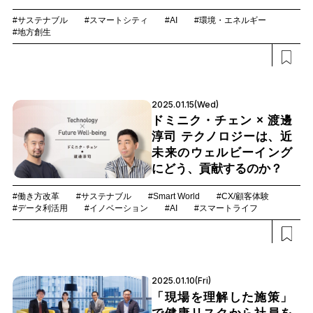
#サステナブル
#スマートシティ
#AI
#環境・エネルギー
#地方創生
2025.01.15(Wed)
ドミニク・チェン × 渡邊
淳司 テクノロジーは、近
未来のウェルビーイング
にどう、貢献するのか？
#働き方改革
#サステナブル
#Smart World
#CX/顧客体験
#データ利活用
#イノベーション
#AI
#スマートライフ
2025.01.10(Fri)
「現場を理解した施策」