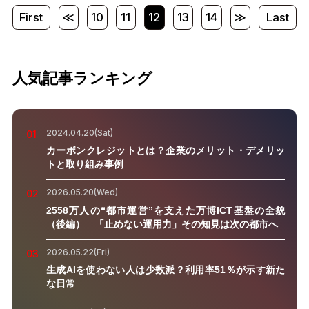
First
≪
10
11
12
13
14
≫
Last
人気記事ランキング
2024.04.20(Sat)
01
カーボンクレジットとは？企業のメリット・デメリッ
トと取り組み事例
2026.05.20(Wed)
02
2558万人の“都市運営”を支えた万博ICT基盤の全貌
（後編） 「止めない運用力」その知見は次の都市へ
2026.05.22(Fri)
03
生成AIを使わない人は少数派？利用率51％が示す新た
な日常