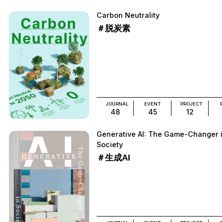
Carbon Neutrality
＃脱炭素
JOURNAL
EVENT
PROJECT
48
45
12
Generative AI: The Game-Changer 
Society
＃生成AI