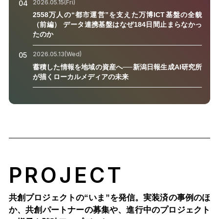
2026.05.15(Fri)
04
2558万人の“都市運営”を支えた万博ICT基盤の全貌
（前編） データ連携基盤はなぜ184日間止まらなかっ
たのか
2026.05.13(Wed)
05
蓄積した情報を地域の資産へ──新潟日報生成AI研究所
が描くローカルメディアの未来
PROJECT
共創プロジェクトの“いま”を発信。実装済の事例のほ
か、
共創パートナーの募集や、進行中のプロジェクト