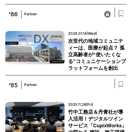
86
#
Partner
2026.01.14(Wed)
次世代の地域コミュニテ
ィーは、医療が起点？ 孤
立高齢者が“使いたくな
る”コミュニケーションプ
ラットフォームを創出
85
#
Partner
2025.11.28(Fri)
竹中工務店＆丹青社が導
入活用！デジタルツイン
サービス「CupixWorks」