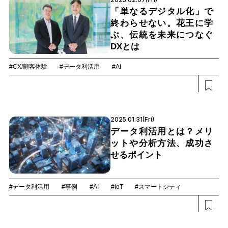
「単なるデジタル化」で
終わらせない。花王に学
ぶ、伝統を未来につなぐ
DXとは
#CX/顧客体験
#データ利活用
#AI
2025.01.31(Fri)
データ利活用とは？メリ
ットや分析方法、成功さ
せるポイント
#データ利活用
#事例
#AI
#IoT
#スマートシティ