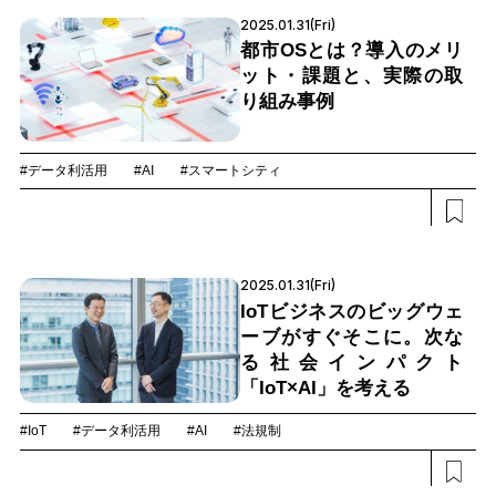
2025.01.31(Fri)
都市OSとは？導入のメリ
ット・課題と、実際の取
り組み事例
#データ利活用
#AI
#スマートシティ
2025.01.31(Fri)
IoTビジネスのビッグウェ
ーブがすぐそこに。次な
る社会インパクト
「IoT×AI」を考える
#IoT
#データ利活用
#AI
#法規制