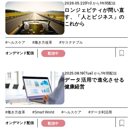
2026.05.22(Fri) から1年間配信
ロンジェビティが問い直
す、「人とビジネス」の
これから
#ヘルスケア
#働き方改革
#サステナブル
オンデマンド配信
配信中
2025.08.19(Tue) から1年間配信
データ活用で進化させる
健康経営
#働き方改革
#Smart World
#ヘルスケア
#データ利活用
オンデマンド配信
配信中