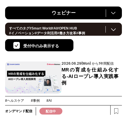
ウェビナー
すべてのタグ
#
Smart World
#
AI
#
OPEN HUB
#
イノベーション
#
データ利活用
#
働き方改革
#
事例
#
サステナブル
#
CX/顧客体験
#
セキュリティ
#
環境・エネルギー
#
IoT
#
メタバース
#
スマートシティ
受付中のみ表示する
#
地方創生
#
製造
#
小売・流通
#
ロボティクス
#ヘルスケア
#
デジタルツイン
#
5G
#
スマートファクトリー
#
建設
#
共創
#
金融
#
Foodtech
2026.06.29(Mon) から1年間配信
#
モビリティ
#
法規制
#
スマートインダストリー
#
音声
#
教育
#
公共
#
サプライチェーン
#
孤独
#
宇宙
MRの育成を仕組み化す
る‐AIロープレ導入実践事
例
#ヘルスケア
#事例
#AI
オンデマンド配信
配信中