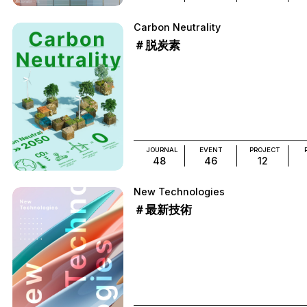
Carbon Neutrality
＃脱炭素
JOURNAL
EVENT
PROJECT
48
46
12
New Technologies
＃最新技術