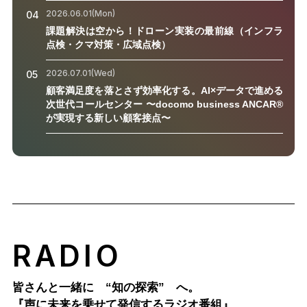
2026.06.01(Mon)
04
課題解決は空から！ドローン実装の最前線（インフラ
点検・クマ対策・広域点検）
2026.07.01(Wed)
05
顧客満足度を落とさず効率化する。AI×データで進める
次世代コールセンター 〜docomo business ANCAR®
が実現する新しい顧客接点〜
RADIO
皆さんと一緒に “知の探索” へ。
『声に未来を乗せて発信するラジオ番組』