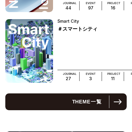
JOURNAL
EVENT
PROJECT
44
97
16
Smart City
＃スマートシティ
JOURNAL
EVENT
PROJECT
27
3
11
THEME
一覧