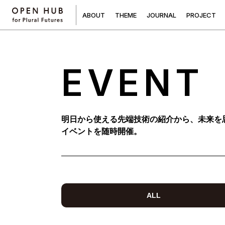
A
B
O
U
T
T
H
E
M
E
J
O
U
R
N
A
L
P
R
O
J
E
C
T
EVENT
明日から使える先端技術の紹介から、未来を
イベントを随時開催。
ALL