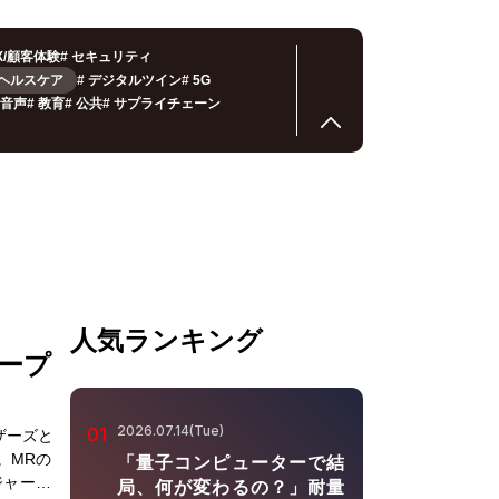
X/顧客体験
#
セキュリティ
#ヘルスケア
#
デジタルツイン
#
5G
音声
#
教育
#
公共
#
サプライチェーン
人気ランキング
ロープ
2026.07.14(Tue)
01
ザーズと
。MRの
「量子コンピューターで結
ジャーだ
局、何が変わるの？」耐量