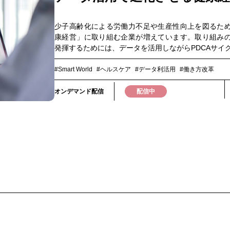
なアプローチが求められるのかを考えます。また、
成変革の動向を知りたい
ビティというテーマを通じて、企業が持つサービス
クトが今後どのような価値を持ちうるのか、そして
少子高齢化による労働力不足や生産性向上を図るた
る価値観やライフスタイルに対して、どのように向
康経営」に取り組む企業が増えています。取り組み
要があるのかを考えるヒントをお届けします。▼こ
発揮するためには、データを活用しながらPDCAサイ
方におすすめ・人の価値観変化を起点に新規事業を
った実施が重要なポイントとなります。本ウェビ
方・ヘルスケア／ウェルネス領域の最新トレンドを
「健康経営」にデータを活用するメリット、PDCAサ
#Smart World
#ヘルスケア
#データ利活用
#働き方改革
方・人生100年時代における顧客体験やサービス設計
効果的に回すための具体的な実践方法について分か
ある方
解説します。健康経営に携わる皆さまは、ぜひご視
オンデマンド配信
配信中
い。▼このような方におすすめです▼・全社的な健
推進したい・従業員の生活習慣改善を図りたい・健
取り組みたいが何から取り組んだらいいかわからな
タル不調者の予防対策を行いたい