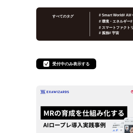
#
Smart World
#
AI
#
すべてのタグ
#
環境・エネルギー
#
#
スマートファクト
#
孤独
#
宇宙
受付中のみ表示する