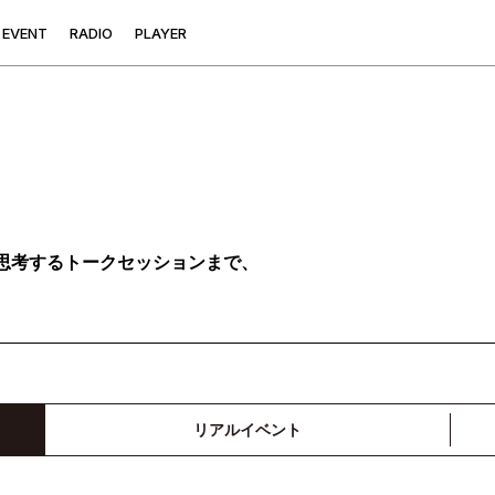
E
V
E
N
T
R
A
D
I
O
P
L
A
Y
E
R
思考するトークセッションまで、
リアルイベント