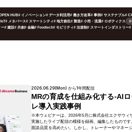
OPEN HUB
#
イノベーション
#
データ利活用
#
働き方改革
#
事例
#
サステナブル
#
C
IoT
#
メタバース
#
スマートシティ
#
地方創生
#
製造
#
小売・流通
#
ロボティクス
リー
#
建設
#
共創
#
金融
#
Foodtech
#
モビリティ
#
法規制
#
スマートインダストリー
#
2026.06.29(Mon) から1年間配信
MRの育成を仕組み化する‐AI
レ導入実践事例
※本ウェビナーは、2026年5月に株式会社エクサウィ
実施したライブ配信の模様を録画、編集したものです
面談品質を高めたい。しかし、トレーナーやマネー