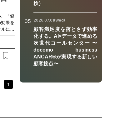
ロンジェ
検）
やプロダ
多様化す
め、「健
2026.07.01(Wed)
05
き合う必
の効果を
のような
クルに沿
顧客満足度を落とさず効率
考えたい
ナーでは
化する。AI×データで進める
知りたい
イクルを
次世代コールセンター 〜
に関心の
りやすく
docomo business
聴くださ
ANCAR®が実現する新しい
康経営を
顧客接点〜
康経営に
い・メン
1