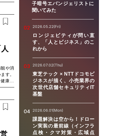
供するこ
子暗号エバンジェリストに
ープレの
聞いてみた
ードバッ
負荷が高
2026.05.22(Fri)
02
方、医療
すヒアリ
ロンジェビティが問い直
に応じた
す、「人とビジネス」のこ
が求めら
「人
れから
アプロー
Iが医師
2026.07.02(Thu)
ず繰り返
03
値観や消
の拡充や
東芝テック × NTTドコモビ
います。
す。本ウ
ジネスが描く、小売業界の
（健康寿
・医師タ
、身体・
次世代店舗セキュリティIT
の向上方
パフォー
基盤
ントなど
ローチと
れている
ジェビテ
模索され
2026.06.01(Mon)
04
している
におすす
る必要が
課題解決は空から！ドロー
たい・マ
イフスタ
ン実装の最前線（インフラ
人材育成
どのよう
営
点検・クマ対策・広域点
営業・育