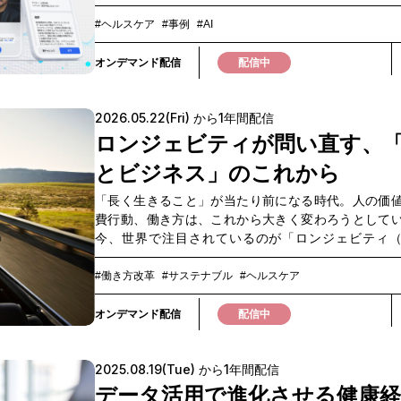
けでは、すべてのMRに十分なトレーニング機会を提
とは難しい。製薬業界のMR育成では、「全MRにロ
#ヘルスケア
#事例
#AI
機会を提供できない」「評価基準が属人化し、フィ
ク品質にばらつきが出る」「管理職のコーチング
オンデマンド配信
配信中
い」といった課題が依然として存在しています。一
従事者との面談では、相手の課題やニーズを引き出
2026.05.22(Fri) から1年間配信
ング力、製品価値を正しく伝える情報提供力、状況
対応力など、より高度なコミュニケーションスキル
ロンジェビティが問い直す、
れています。こうした中、AIを活用した新たな育成
とビジネス」のこれから
チとして注目されているのが「AIロープレ」です。A
などの医療従事者役となり、MRが時間や場所を問わ
「長く生きること」が当たり前になる時代。人の価
し対話トレーニングを実施できることで、育成機会
費行動、働き方は、これから大きく変わろうとして
評価の標準化、スキル向上の加速が期待されていま
今、世界で注目されているのが「ロンジェビティ
ェビナーでは実際の導入事例やデモを交えながら、
命）」という考え方です。単なる健康管理ではなく
イプ別のシナリオ設計・ヒアリング力や情報提供力
認知・習慣といった複合的な要素を通じて、個人の
#働き方改革
#サステナブル
#ヘルスケア
法・想定質問への対応力強化・導入・定着化のポイ
マンスや生活の質を長期的に維持・向上させるアプ
をご紹介します。MR育成の高度化や標準化を検討さ
して捉えられています。本ウェビナーでは、・ロン
オンデマンド配信
配信中
方はもちろん、人材育成におけるAI活用の可能性を
ィとは何か・なぜ今、世界がロンジェビティに注目
ている方にもおすすめの内容です。▼このような方
のか・企業はどのようなサービスや顧客接点を考え
めです▼・面談品質の向上と育成の標準化を両立し
2025.08.19(Tue) から1年間配信
あるのかといった基本的な考え方から、価値観やラ
ネージャーやトレーナーの育成負荷を軽減したい・
イルが多様化する現代において、人や社会に対して
データ活用で進化させる健康経
におけるAI活用を検討している・製薬業界における