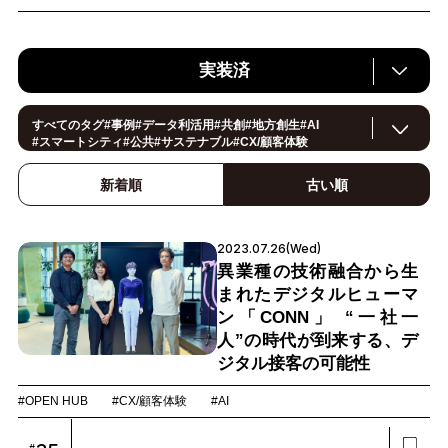
実装済
すべてのタグ
#
事例
#
データ利活用
#
共創
#
地方創生
#
AI
#
スマートシティ
#
公共
#
サステナブル
#
CX/顧客体験
#
ヘルスケア
#
環境・エネルギー
#
働き方改革
#
イノベーション
#
IoT
#
Smart World
#
スマートファクトリー
新着順
古い順
#
製造
#
スマートライフ
#
小売・流通
#
法規制
#
ロボティクス
#
建設
#
メタバース
#
5G
#
セキュリティ
#OPEN HUB
#
教育
#
サプライチェーン
#
金融
#
モビリティ
#
Foodtech
2023.07.26(Wed)
#
デジタルツイン
異業種の技術融合から生
まれたデジタルヒューマ
ン「CONN」 “一社一
人”の時代が到来する、デ
ジタル接客の可能性
#OPEN HUB
#CX/顧客体験
#AI
#