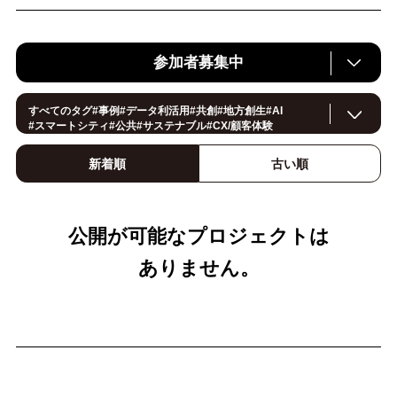
参加者募集中
すべてのタグ
#
事例
#
データ利活用
#
共創
#
地方創生
#
AI
#
スマートシティ
#
公共
#
サステナブル
#
CX/顧客体験
#
ヘルスケア
#
環境・エネルギー
#
働き方改革
#
イノベーション
#
IoT
#
Smart World
#
スマートファクトリー
新着順
古い順
#
製造
#
スマートライフ
#
小売・流通
#
法規制
#ロボティクス
#
建設
#
メタバース
#
5G
#
セキュリティ
#
OPEN HUB
#
教育
#
サプライチェーン
#
金融
#
モビリティ
#
Foodtech
#
デジタルツイン
公開が可能なプロジェクトは
ありません。