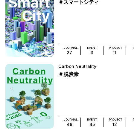
＃スマートシティ
JOURNAL
EVENT
PROJECT
27
3
11
Carbon Neutrality
＃脱炭素
JOURNAL
EVENT
PROJECT
48
45
12