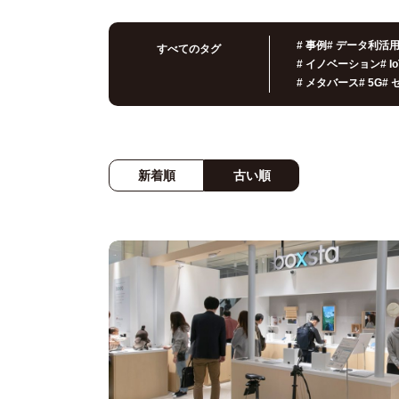
#
事例
#
データ利活
すべてのタグ
#
イノベーション
#
I
#
メタバース
#
5G
#
新着順
古い順