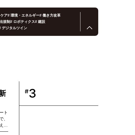
スケア
#
環境・エネルギー
#
働き方改革
法規制
#
ロボティクス
#
建設
#
デジタルツイン
3
#
新
ート
で、
えし