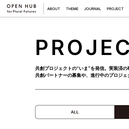
A
B
O
U
T
T
H
E
M
E
J
O
U
R
N
A
L
P
R
O
J
E
C
T
PROJE
共創プロジェクトの“いま”を発信。実装済の
共創パートナーの募集や、進行中のプロジェ
ALL