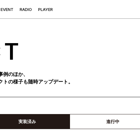
E
V
E
N
T
R
A
D
I
O
P
L
A
Y
E
R
CT
事例のほか、
クトの様子も随時アップデート。
実装済み
進行中