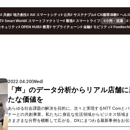
用
#
共創
#
地方創生
#
AI
#
スマートシティ
#
公共
#
サステナブル
#
CX/顧客体験
#
ヘル
oT
#
Smart World
#
スマートファクトリー
#
製造
#
スマートライフ
#小売・流通
#
セキュリティ
#
OPEN HUB
#
教育
#
サプライチェーン
#
金融
#
モビリティ
#
Foodtech
2022.04.20(Wed)
「声」のデータ分析からリアル店舗に
たな価値を
あらゆる社会課題の解決を目的に、次々と実現するNTT Comとパ
ナーとの共創事業。私たちに身近な生活領域からビジネス領域ま
さまざまな分野を横断して広がる、DXにまつわる最新事例をお伝
ます。