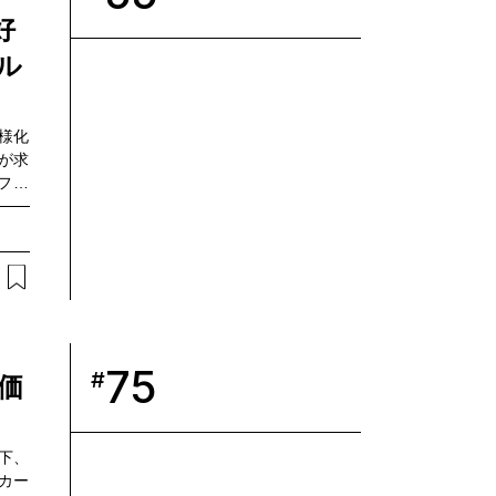
好
ル
様化
が求
フラ
牽引
クラ
UYA
トと
X戦
楠部
先立
共催し
75
#
価
の古川
いま
下、
カー