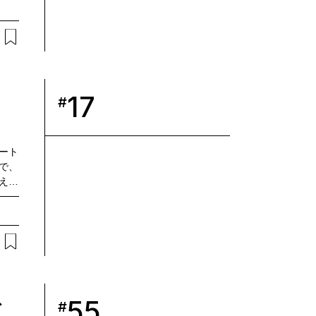
17
#
ート
で、
えし
55
#
ブ