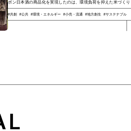
ボン日本酒の商品化を実現したのは、環境負荷を抑えた米づくり
践する農事組合法人 沖のカモメ（以下、沖のカモメ）、その米づ
の環境価値を証明し、カーボンクレジットの認証をサポートするN
#共創
#公共
#環境・エネルギー
#小売・流通
#地方創生
#サステナブル
ドコモビジネス、そしてプロジェクトを推進する飯豊町役場の地
性化企業人および地域おこし協力隊です。2020年にゼロカーボン
ィ宣言を発表し、脱炭素化を進める飯豊町を舞台にくり広げられ
ひとつの商品づくりを巡るプロジェクト。それぞれの思いや目指
来について、総務省の認定する「地域活性化起業人」として飯豊
ロカーボン推進プロジェクトマネージャーを担う城戸忠之氏、地
こし協力隊として飯豊町に来て、今では脱炭素事業の会社を営む
優太朗氏、若乃井酒造の代表取締役 大沼秀和氏、沖のカモメの米
りを担う武田親祐氏、NTTドコモビジネスでカーボンクレジット
を推進する藤田航平に話を伺いました。
AL