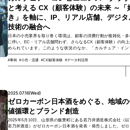
と考える CX（顧客体験）の未来 ～「
き」を軸に、IP、リアル店舗、デジタ
技術の融合へ
日本の小売業界を取り巻く環境は、顧客の消費行動が複雑化・多
に伴い、EC・リアル店舗問わず、さらなるCX（顧客体験）の向上
められています。このような状況のなか、「カルチュア・イン
を、つくっていくカンパニー。」をミッションとして常に時代を
する顧客体験を生み出してきた、カルチュア・コンビニエンス・
#事例
#小売・流通
#CX/顧客体験
#データ利活用
ブ株式会社（以下、CCC）は、2024年4月25日、旗艦店舗「SHIB
TSUTAYA」をリニューアルオープンしました。新店舗のコンセプ
なった「さまざまなIPとのコラボレーションを軸とする新たなC
略」の狙いはどこにあるのでしょうか。CCC戦略店舗開発本部の
一樹氏、武藤史子氏をゲストに迎え、昨年10月にリニューアルに
2025.07.16(Wed)
って行われたIP×XRイベント『V-Stage SHIBUYA TSUTAYA』を
ゼロカーボン日本酒をめぐる、地域の
たNTT コミュニケーションズ（以下、NTT Com）第四BS部
敦・足立楽斗とともに、新たな顧客体験価値の創造について語ら
値循環とブランド創造
した。
2025年5月10日、山形県の飯豊町にある若乃井酒造株式会社（以
若乃井酒造）がゼロカーボン日本酒を発表・発売しました。ゼロ