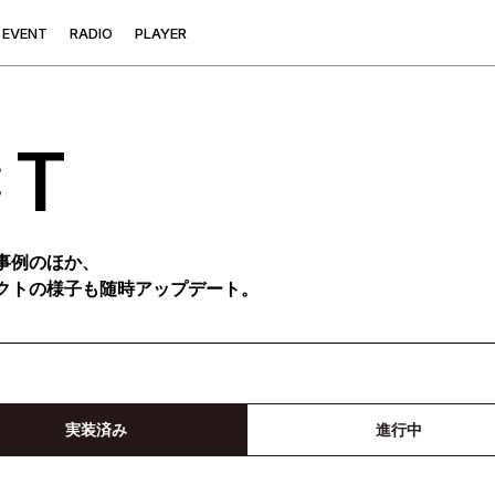
E
V
E
N
T
R
A
D
I
O
P
L
A
Y
E
R
CT
事例のほか、
クトの様子も随時アップデート。
実装済み
進行中