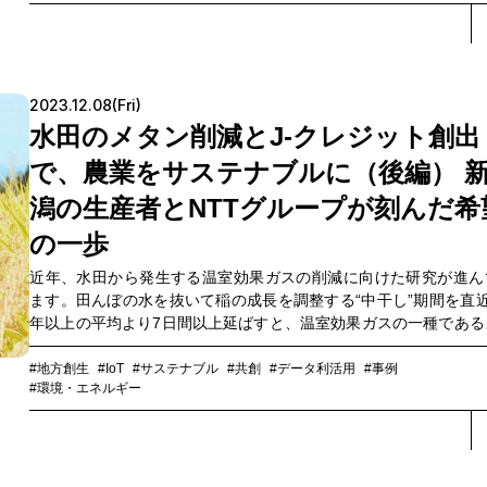
クレジット」として市場での売買も可能になります。中干し期間を
間延長することで、水田から発生する温室効果ガスのメタンを約3
減できることから、生産者にとっては、カーボンクレジットの売
を得られるだけでなく、環境への配慮がお米の付加価値となるこ
期待されています。しかし、7日間の期間延長は簡単ではなく、
2023.12.08(Fri)
（ほじょう）の土質などによっては水稲の品質や収量に影響を及
水田のメタン削減とJ-クレジット創出
可能性があります。さらにはデータの記録や申請手続きなど、実
あたりいくつものハードルがあります。そこで注目されるのが、IC
で、農業をサステナブルに（後編） 
提供などで農業をサポートする支援事業者の役割です。前編では
潟の生産者とNTTグループが刻んだ希
年度の取り組みに共同参画したヤンマーマルシェの井口有紗氏
NTTコミュニケーションズ（以下、NTT Com）の水島大地、長
の一歩
おいに、このプロジェクトへの思いと共創を通して見えてきた可
近年、水田から発生する温室効果ガスの削減に向けた研究が進ん
や今後の展望を聞きました。
ます。田んぼの水を抜いて稲の成長を調整する“中干し”期間を直近
年以上の平均より7日間以上延ばすと、温室効果ガスの一種である
ンの排出量を約3割削減できることが確認されています。2023年4
林水産省は、中干し期間を延長してメタン排出の削減に寄与する
#地方創生
#IoT
#サステナブル
#共創
#データ利活用
#事例
#環境・エネルギー
金銭価値に置き換えられる「J-クレジット」が得られる認証制度を
ートしました。後編では、中干し延長の取り組みに挑むパイオニ
して、新潟県の津南町にて行った取り組みをご紹介。農業法人 麓
く）の瀧澤武士氏と、ドコモビジネスソリューションズ 新潟支店
下、新潟支店）の臼井満と波多野竣介、そして本プロジェクトを