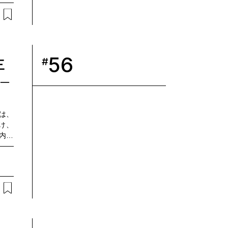
ジタ
るイ
属す
える
g）に
56
#
三
─
は、
け、
社内に
ード
GX/
下、
よる
家の
にか
プロ
マルシ