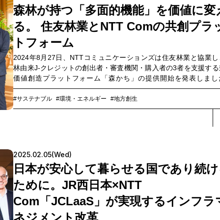
ェ フードソリューション部 農産部 穀物グループ専任課長の野田
森林が持つ「多面的機能」を価値に変
（以下、野田）、同部農産グループの相澤孝正（以下、相澤
る。 住友林業とNTT Comの共創プラ
NTT Comビジネスソリューション本部ソリューションサービ
ICTイノベーション部門の水島大地（以下、水島）に聞いた。
トフォーム
2024年8月27日、NTTコミュニケーションズは住友林業と協業
林由来J-クレジットの創出者・審査機関・購入者の3者を支援する
価値創造プラットフォーム「森かち」の提供開始を発表しまし
「森かち」はカーボンクレジットの一種である森林由来のJ-クレジ
*1
の創出から審査、取引までを包括的に支援するサービスです。ク
#サステナブル
#環境・エネルギー
#地方創生
ットの創出者、審査機関、購入者それぞれに対してGIS（地理情報
テム）機能を提供し、森林資源情報と位置情報の統合管理を可能
ることで、森林由来のJ-クレジットの創出・流通の活性化を
す、"日本初
*2
"の取り組みです。なぜ両社は、「森かち」という新
プラットフォームを生み出したのでしょうか？そして、どのよう
2025.02.05(Wed)
ラットフォームを作り出したのでしょうか？ 同プロジェクトに参
日本が安心して暮らせる国であり続け
た、住友林業株式会社の曽根佑太氏と森洋子氏、NTTコミュニケ
ョンズの鈴木与一、藤浪俊企、小笠原正人に話を聞きました。
*1
ために。JR西日本×NTT
由来J-クレジットとは、間伐などの森林の適切な管理を行うことに
Com「JCLaaS」が実現するインフラ
CO2吸収量をクレジットとして国が認証したものです。
*2: NTT
べ
ネジメント改革