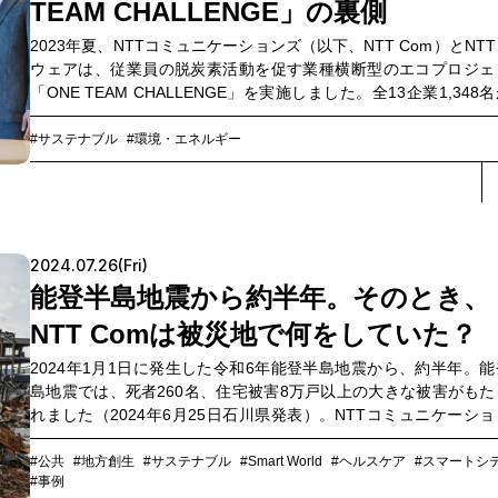
TEAM CHALLENGE」の裏側
2023年夏、NTTコミュニケーションズ（以下、NTT Com）とNT
ウェアは、従業員の脱炭素活動を促す業種横断型のエコプロジェ
「ONE TEAM CHALLENGE」を実施しました。全13企業1,348
加した同プロジェクトでは、「従業員一人ひとりのエコアクショ
よってどれだけCO
削減に貢献したかを数値で可視化できるアプ
#サステナブル
#環境・エネルギー
2
ーション」と、「データを分析して企業ごとに傾向の把握や比較
きる分析ソリューション」を組み合わせ、参加者の行動変容や意
向上を促しました。イベントに参加したYKK AP 芋川千賀子氏と
TEAM CHALLENGEの事務局を担ったNTT Comの上田耕佑、NT
ウェアの佐藤千晴に、プロジェクトの狙いと展望について話を聞
2024.07.26(Fri)
した。
能登半島地震から約半年。そのとき、
NTT Comは被災地で何をしていた？
2024年1月1日に発生した令和6年能登半島地震から、約半年。能
島地震では、死者260名、住宅被害8万戸以上の大きな被害がもた
れました（2024年6月25日石川県発表）。NTTコミュニケーシ
（以下、NTT Com）は地震発生直後から非常態勢に移行し、NT
ープ各社と連携をとりながら、災害対応業務・支援を開始。通信
#公共
#地方創生
#サステナブル
#Smart World
#ヘルスケア
#スマートシ
#事例
者として、有事のタイミングに何ができるのか。NTT Comの各拠