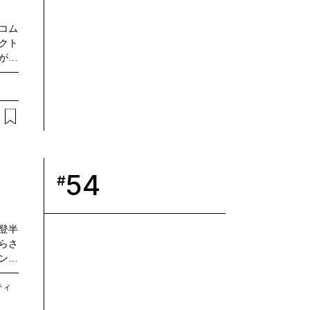
Tコム
クト
名が参
ンに
リケ
がで
識の
ONE
Tコム
きま
54
#
登半
らさ
ョンズ
Tグル
事業
ティ
点の