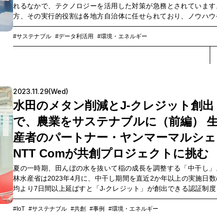
れるなかで、テクノロジーを活用した対策が急務とされています
方、その実行的役割は各地方自治体に任せられており、ノウハウ
見が蓄積されにくいという難しさもあります。現在、仙台市とNT
コモ、東北大学が行っている共同プロジェクトでは、災害対策と
#サステナブル
#データ利活用
#環境・エネルギー
性、脱炭素移行を同時に叶える「災害対応型エネルギーマネジ
ト」の実証実験が行われています。先進的な取り組みと言えるこ
ロジェクトの可能性について、仙台市とNTTドコモの担当者に話
いました。
2023.11.29(Wed)
水田のメタン削減とJ-クレジット創出
で、農業をサステナブルに（前編） 
産者のパートナー・ヤンマーマルシェ
NTT Comが共創プロジェクトに挑む
夏の一時期、田んぼの水を抜いて稲の成長を調整する「中干し」
林水産省は2023年4月に、中干し期間を直近2か年以上の実施日数
均より7日間以上延ばすと「J-クレジット」が創出できる認証制度
タートしました。「J-クレジット」とは、温室効果ガスの排出を削
あるいは吸収につながる取り組みを行った証明書となり、「カー
#IoT
#サステナブル
#共創
#事例
#環境・エネルギー