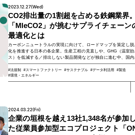
するNTTコミュニケーションズ（以下、NTT Com）の水島大地
2023.12.27(Wed)
米が並ぶ麓の事務所で話を聞きました。
CO2排出量の1割超を占める鉄鋼業界
「MIeCO2」が挑むサプライチェーン
最適化とは
カーボンニュートラルの実現に向けて、ロードマップを策定し脱
化を推進する日本の各企業。生産工程の見直しや、GHG（温室効
ス）を低減する／排出しない製品開発などが独自に進む中、国内
においてCO
排出量が多いとされている鉄鋼業界でも、新しい取
2
みが始まっています。
#法規制
#スマートファクトリー
#サステナブル
#データ利活用
#製造
#環境・エネルギー
2024.03.22(Fri)
企業の垣根を越え13社1,348名が参加
た従業員参加型エコプロジェクト「O