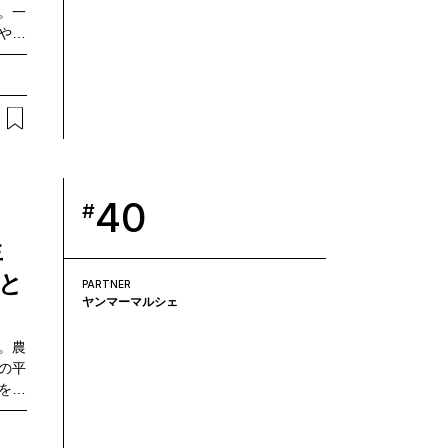
。一
や知
Tド
経済
メン
のプ
を伺
40
#
生
と
PARTNER
ヤンマーマルシェ
。農
の平
をス
減、
ボン