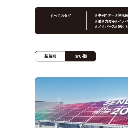
#
事例
#
データ利活
すべてのタグ
#
働き方改革
#
イノ
#
メタバース
#
5G
#
新着順
古い順