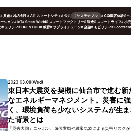
用
#
共創
#
地方創生
#
AI
#
スマートシティ
#
公共
#サステナブル
#
CX/顧客体験
#
ヘ
ベーション
#
IoT
#
Smart World
#
スマートファクトリー
#
製造
#
スマートライフ
#
小
セキュリティ
#
OPEN HUB
#
教育
#
サプライチェーン
#
金融
#
モビリティ
#
Foodtech
2023.03.08(Wed)
東日本大震災を契機に仙台市で進む新
なエネルギーマネジメント。災害に強
く、環境負荷も少ないシステムが生ま
た背景とは
「災害大国」ニッポン。気候変動や異常気象による災害リスクが