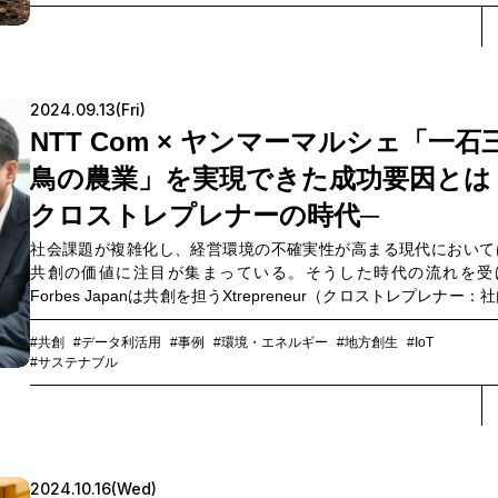
各担当者も自ら考え、行動しました。その中には、避難所へのデ
ルサイネージの設置、オンライン再診サービス、低軌道衛星によ
ンターネットサービスなどの取り組みもあります。NTT Comに所
る4名に当時の状況と被災者支援の取り組み、そして今後企業が備
べき災害時のBCP（事業継続計画／Business Continuity Plannin
2024.09.13(Fri)
ついて話を聞きました。
NTT Com × ヤンマーマルシェ「一石
鳥の農業」を実現できた成功要因とは 
クロストレプレナーの時代─
社会課題が複雑化し、経営環境の不確実性が高まる現代において
共創の価値に注目が集まっている。そうした時代の流れを受
Forbes Japanは共創を担うXtrepreneur（クロストレプレナー：
おいて他社とともに変革を起こそうとする者）を表彰するアワ
「Xtrepreneur AWARD」を開催している。2023年度の同アワード
#共創
#データ利活用
#事例
#環境・エネルギー
#地方創生
#IoT
#サステナブル
カーボンニュートラル部門では、NTTコミュニケーションズ（以
NTT Com）とヤンマーマルシェによるプロジェクト『水稲栽培に
中干し期間の延長によるJ-クレジットの創出』が受賞した。稲作農
抱える課題の解決と、メタンガス削減という環境配慮農法を同時
なえた本プロジェクト。改めて共創の経緯や成功の秘訣、そして
ジェクトの現在地について両社のXtrepreneurである、ヤンマー
2024.10.16(Wed)