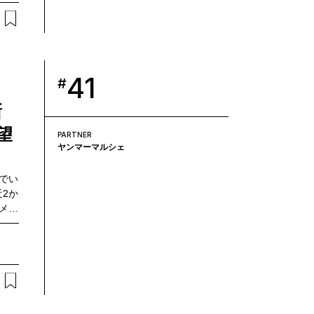
7日
割削
却益
とが
圃場
ぼす
41
#
現に
Tの
新
、初
望
と、
PARTNER
ヤンマーマルシェ
谷川あ
能性
でい
2か
メタ
月農
と、
スタ
アと
（ろ
（以
統括