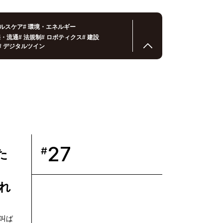
ルスケア
#
環境・エネルギー
売・流通
#
法規制
#
ロボティクス
#
建設
#
デジタルツイン
27
#
た
れ
叫ば