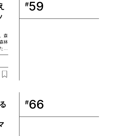
59
修平
#
え
）、
ッ
ス部
し、森
森林
た。
ット
レジ
シス
とす
目指
たな
にプ
加し
66
#
る
ーシ
: 森林
よる
マ
Com調