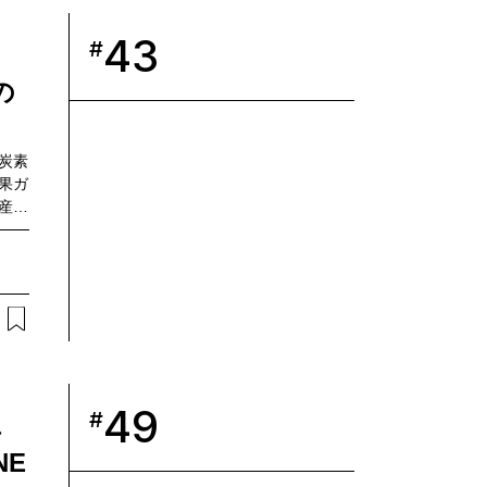
に、新
43
#
。
の
炭素
果ガ
産業
り組
49
#
し
NE