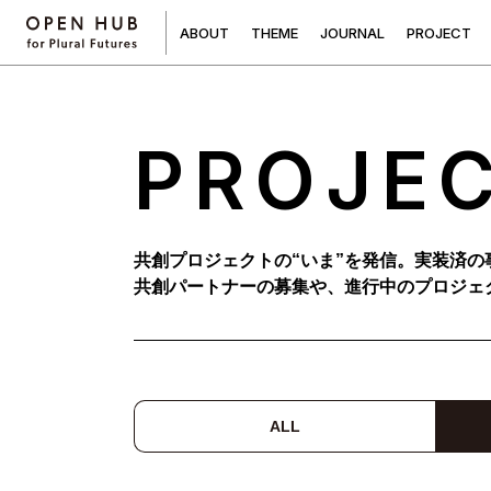
A
B
O
U
T
T
H
E
M
E
J
O
U
R
N
A
L
P
R
O
J
E
C
T
PROJE
共創プロジェクトの“いま”を発信。実装済の
共創パートナーの募集や、進行中のプロジェ
ALL