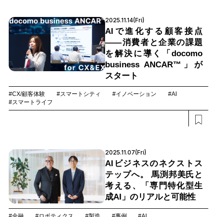
2025.11.14(Fri)
AIで進化する顧客接点
――消費者と企業の課題
を解決に導く「docomo
business ANCAR™」が
スタート
#CX/顧客体験
#スマートシティ
#イノベーション
#AI
#スマートライフ
2025.11.07(Fri)
AIビジネスのネクストス
テップへ。 馬渕邦美氏と
考える、「専門特化型生
成AI」のリアルと可能性
#金融
#ロボティクス
#製造
#事例
#AI