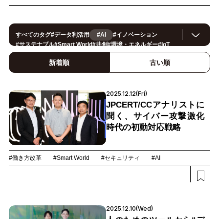
すべてのタグ
#
データ利活用
#AI
#
イノベーション
#
サステナブル
#
Smart World
#
共創
#
環境・エネルギー
#
IoT
#
スマートシティ
#
事例
#
働き方改革
#
セキュリティ
#
CX/顧客体験
#
OPEN HUB
#
ヘルスケア
#
製造
#
ロボティクス
新着順
古い順
#
地方創生
#
公共
#
メタバース
#
スマートライフ
#
5G
#
法規制
#
スマートファクトリー
#
小売・流通
#
建設
#
金融
#
サプライチェーン
#
モビリティ
#
教育
#
Foodtech
2025.12.12(Fri)
#
デジタルツイン
#
カーボンニュートラル
JPCERT/CCアナリストに
聞く、サイバー攻撃激化
時代の初動対応戦略
#働き方改革
#Smart World
#セキュリティ
#AI
2025.12.10(Wed)