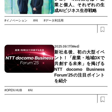
業と個人、それぞれの生
成AIビジネス生存戦略
#イノベーション
#AI
#データ利活用
2025.09.17(Wed)
新社名後、初の大型イベ
ント！「産業・地域DXで
共創する未来」を掲げる
NTT docomo Business
Forum'25の注目ポイント
を紹介
#OPEN HUB
#AI