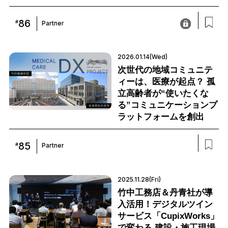
86
#
Partner
2026.01.14(Wed)
次世代の地域コミュニテ
ィーは、医療が起点？ 孤
立高齢者が“使いたくな
る”コミュニケーションプ
ラットフォームを創出
85
#
Partner
2025.11.28(Fri)
竹中工務店＆丹青社が導
入活用！デジタルツイン
サービス「CupixWorks」
で変わる 建設・施工現場