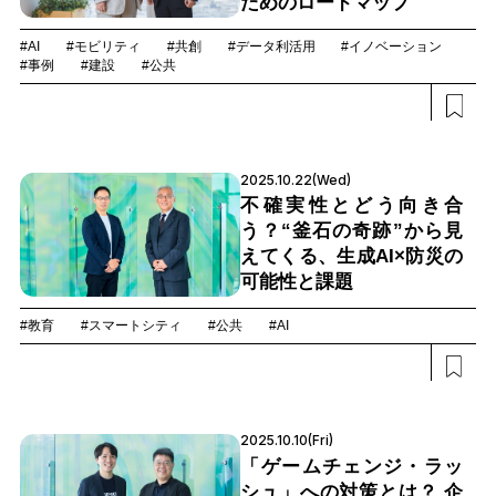
ためのロードマップ
#AI
#モビリティ
#共創
#データ利活用
#イノベーション
#事例
#建設
#公共
2025.10.22(Wed)
不確実性とどう向き合
う？“釜石の奇跡”から見
えてくる、生成AI×防災の
可能性と課題
#教育
#スマートシティ
#公共
#AI
2025.10.10(Fri)
「ゲームチェンジ・ラッ
シュ」への対策とは？ 企