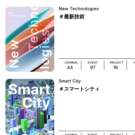
New Technologies
＃最新技術
JOURNAL
EVENT
PROJECT
44
97
16
Smart City
＃スマートシティ
JOURNAL
EVENT
PROJECT