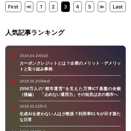
First
≪
1
2
3
4
5
≫
Last
人気記事ランキング
2024.04.20(Sat)
01
カーボンクレジットとは？企業のメリット・デメリッ
トと取り組み事例
2026.05.20(Wed)
02
2558万人の“都市運営”を支えた万博ICT基盤の全貌
（後編） 「止めない運用力」その知見は次の都市へ
2026.05.22(Fri)
03
生成AIを使わない人は少数派？利用率51％が示す新た
な日常