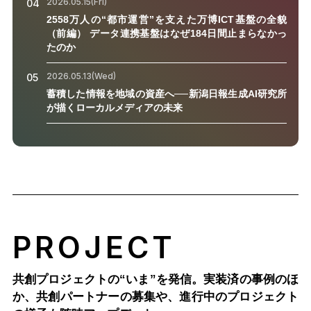
2026.05.15(Fri)
04
2558万人の“都市運営”を支えた万博ICT基盤の全貌
（前編） データ連携基盤はなぜ184日間止まらなかっ
たのか
2026.05.13(Wed)
05
蓄積した情報を地域の資産へ──新潟日報生成AI研究所
が描くローカルメディアの未来
PROJECT
共創プロジェクトの“いま”を発信。実装済の事例のほ
か、
共創パートナーの募集や、進行中のプロジェクト