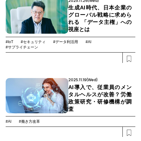
2025.11.26(Wed)
生成AI時代、日本企業の
グローバル戦略に求めら
れる 「データ主権」への
視座とは
#IoT
#セキュリティ
#データ利活用
#AI
#サプライチェーン
2025.11.19(Wed)
AI導入で、従業員のメン
タルヘルスが改善？労働
政策研究・研修機構が調
査
#AI
#働き方改革