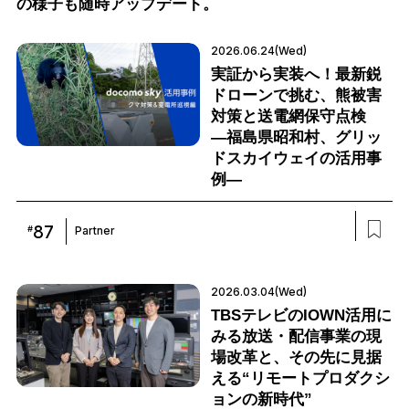
の様子も随時アップデート。
2026.06.24(Wed)
実証から実装へ！最新鋭
ドローンで挑む、熊被害
対策と送電網保守点検
―福島県昭和村、グリッ
ドスカイウェイの活用事
例―
87
#
Partner
2026.03.04(Wed)
TBSテレビのIOWN活用に
みる放送・配信事業の現
場改革と、その先に見据
える“リモートプロダクシ
ョンの新時代”