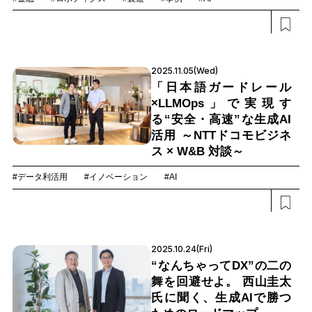
2025.11.05(Wed)
「日本語ガードレール
×LLMOps」で実現す
る“安全・高速”な生成AI
活用 ～NTTドコモビジネ
ス × W&B 対談～
#データ利活用
#イノベーション
#AI
2025.10.24(Fri)
“なんちゃってDX”の二の
舞を回避せよ。 西山圭太
氏に聞く、生成AIで勝つ