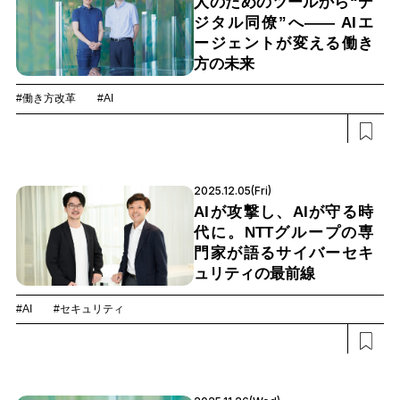
人のためのツールから“デ
ジタル同僚”へ―― AIエ
ージェントが変える働き
方の未来
#働き方改革
#AI
2025.12.05(Fri)
AIが攻撃し、AIが守る時
代に。NTTグループの専
門家が語るサイバーセキ
ュリティの最前線
#AI
#セキュリティ