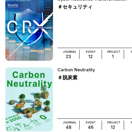
＃セキュリティ
JOURNAL
EVENT
PROJECT
23
12
1
Carbon Neutrality
＃脱炭素
JOURNAL
EVENT
PROJECT
48
46
12