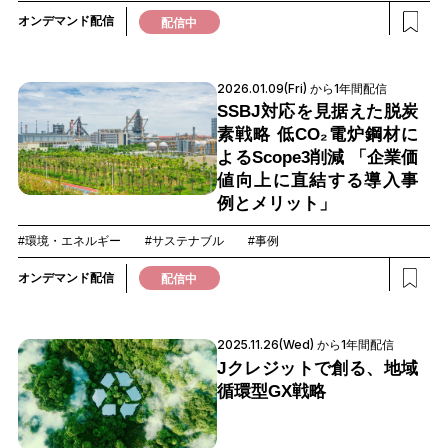
オンデマンド配信
配信中
2026.01.09(Fri) から1年間配信
SSBJ対応を見据えた脱炭
素戦略 低CO₂電炉鋼材に
よるScope3削減 「企業価
値向上に直結する導入事
例とメリット」
#環境・エネルギー
#サステナブル
#事例
オンデマンド配信
配信中
2025.11.26(Wed) から1年間配信
Jクレジットで創る、地域
循環型GX戦略