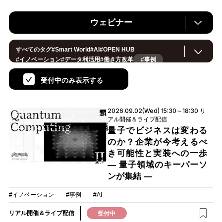
ウェビナー
すべてのタグ
#
Smart World
#
AI
#
OPEN HUB
#
イノベーション
#
データ利活用
#
働き方改革
#事例
#
サステナブル
#
CX/顧客体験
#
セキュリティ
#
環境・エネルギー
#
IoT
#
メタバース
#
スマートシティ
受付中のみ表示する
#
地方創生
#
製造
#
小売・流通
#
ロボティクス
#
ヘルスケア
#
デジタルツイン
#
5G
#
スマートファクトリー
#
建設
#
共創
#
金融
#
Foodtech
#
モビリティ
#
法規制
2026.09.02(Wed) 15:30～18:30 リ
#
スマートインダストリー
#
音声
#
教育
#
公共
アル開催＆ライブ配信
#
サプライチェーン
#
孤独
#
宇宙
量子でビジネスは変わる
のか？企業が今考えるべ
き可能性と実装への一歩
― 量子領域のキーパーソ
ンが集結 ―
#イノベーション
#事例
#AI
リアル開催＆ライブ配信
受付中