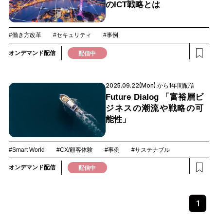
のICT戦略とは
#働き方改革
#セキュリティ
#事例
オンデマンド配信
配信中
2025.09.22(Mon) から1年間配信
Future Dialog 「富裕層ビ
ジネスの潮流や戦略の可
能性」
#Smart World
#CX/顧客体験
#事例
#サステナブル
オンデマンド配信
配信中
1