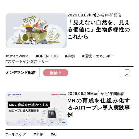
2026.08.07(Fri) から1年間配信
「見えない自然を、見え
る価値に」生物多様性の
これから
#Smart World
#OPEN HUB
#事例
#環境・エネルギー
#スマートインダストリー
オンデマンド配信
配信中
2026.06.29(Mon) から1年間配信
MRの育成を仕組み化す
る‐AIロープレ導入実践事
例
#ヘルスケア
#事例
#AI