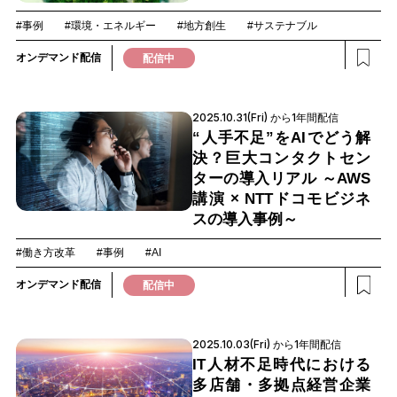
#事例
#環境・エネルギー
#地方創生
#サステナブル
オンデマンド配信
配信中
2025.10.31(Fri) から1年間配信
“人手不足”をAIでどう解
決？巨大コンタクトセン
ターの導入リアル ～AWS
講演 × NTTドコモビジネ
スの導入事例～
#働き方改革
#事例
#AI
オンデマンド配信
配信中
2025.10.03(Fri) から1年間配信
IT人材不足時代における
多店舗・多拠点経営企業