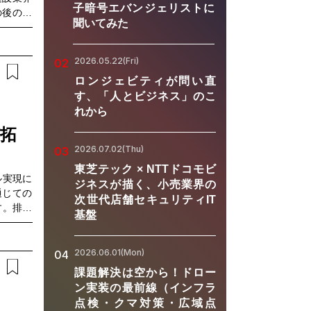
子暗号エバンジェリストに
の後の設
聞いてみた
制、DX
に、海外
と実体に
2026.05.22(Fri)
02
グローバ
ロンジェビティが問い直
課題の解
す、「人とビジネス」のこ
タルツイ
れから
ビナーで
ールを導
が拓
導入効果
2026.07.02(Thu)
03
ルの最新
東芝テック × NTTドコモビ
、実務に
ル実現に
ジネスが描く、小売業界の
。ぜひご
通じての
次世代店舗セキュリティIT
管理業務
す。排出
基盤
認したい
電気の使
保全や店
次データ
に関する
2026.06.01(Mon)
04
イチェー
課題解決は空から！ドロー
企業の課
ン実装の最前線（インフラ
知見を融
点検・クマ対策・広域点
するソリ