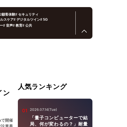
X/顧客体験
#
セキュリティ
ルスケア
#
デジタルツイン
#
5G
ー
#
音声
#
教育
#
公共
人気ランキング
イン
2026.07.14(Tue)
01
「量子コンピューターで結
rkで開催
局、何が変わるの？」耐量
建設業界