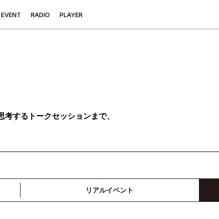
E
V
E
N
T
R
A
D
I
O
P
L
A
Y
E
R
思考するトークセッションまで、
リアルイベント