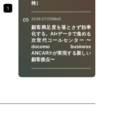
検）
。本ウェ
1
れに対し
GXの最
2026.07.01(Wed)
05
てお伝え
顧客満足度を落とさず効率
GX推進
化する。AI×データで進める
や業務効
次世代コールセンター 〜
新の動き
docomo business
ッチアッ
ANCAR®が実現する新しい
顧客接点〜