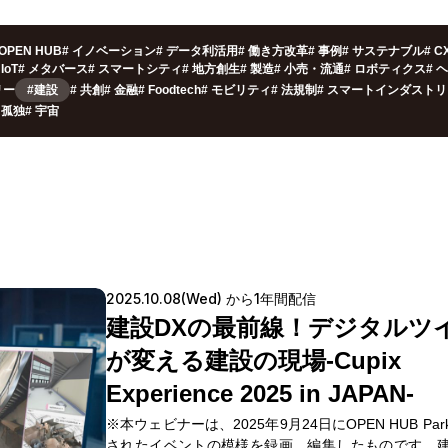
OPEN HUB
#
イノベーション
#
データ利活用
#
働き方改革
#
事例
#
サステナブル
#
C
IoT
#
メタバース
#
スマートシティ
#
地方創生
#
製造
#
小売・流通
#
ロボティクス
#
ヘ
リー
#建設
#
共創
#
金融
#
Foodtech
#
モビリティ
#
法規制
#
スマートインダストリ
孤独
#
宇宙
2025.10.08(Wed) から1年間配信
建設DXの最前線！デジタルツ
が変える建設の現場-Cupix
Experience 2025 in JAPAN-
※本ウェビナーは、2025年9月24日にOPEN HUB Pa
されたイベントの模様を録画、編集したものです。