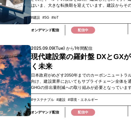
はいま、大きな転換期を迎えています。建設からそ
備保全に至るまで、人手不足や、時間外労働の上限規
化の推進問題など様々な課題を抱えています。さら
#建設
#5G
#IoT
の建設現場では、現地作業員からの進捗報告の内容
乖離があり、確認作業に多大な時間を要するなど、
オンデマンド配信
配信中
ル共通の課題も浮き彫りになっています。こうした
決策として、360°カメラやドローンを活用したデジ
2025.09.09(Tue) から1年間配信
ンプラットフォームが注目を集めています。本ウェ
は「建設業のDX化」をテーマに、デジタルツインツ
現代建設業の羅針盤 DXとGX
入している企業の方々に現場での課題、活用事例、
く未来
などを講演いただくとともに、デジタルツインツー
情報をお伝えします。インフラ保全や店舗管理など
日本政府がめざす2050年までのカーボンニュートラ
活かせる具体的なヒントを得られるウェビナーです
向け、建設業界においてもサプライチェーン全体を
視聴ください。▼このような方におすすめ▼・施工
GHGの排出量削減への取り組みが必要となっていま
を効率化させたい方・複数の建設現場を遠隔から確
量削減にあたっては、建設現場の重機の利用状況や
方・BIMデータを効率的に活用したい方・インフラ
用量などの情報や、取引先からの資材重量などの一
#サステナブル
#建設
#環境・エネルギー
舗管理を効率化させたい方
の収集とその効率化が必要です。そこで、建設業界
知見を持つネクストフィールド、建設業界のサプラ
オンデマンド配信
配信中
ンを支える伊藤忠丸紅鉄鋼、データ活用などを通じ
題解決を行うNTTドコモビジネスの3社はそれぞれの
合させ、DXを通じた建設業界の脱炭素化促進を実現