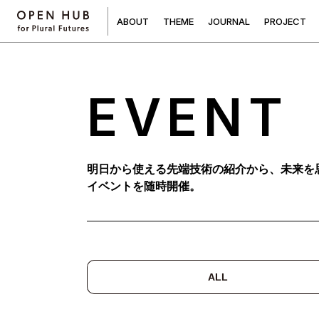
A
B
O
U
T
T
H
E
M
E
J
O
U
R
N
A
L
P
R
O
J
E
C
T
EVENT
明日から使える先端技術の紹介から、未来を
イベントを随時開催。
ALL