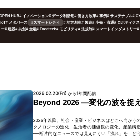
OPEN HUB
#
イノベーション
#
データ利活用
#
働き方改革
#
事例
#
サステナブル
#
C
IoT
#
メタバース
#スマートシティ
#
地方創生
#
製造
#
小売・流通
#
ロボティクス
リー
#
建設
#
共創
#
金融
#
Foodtech
#
モビリティ
#
法規制
#
スマートインダストリー
#
2026.02.20(Fri) から1年間配信
Beyond 2026 ―変化の波を捉
2026年以降、社会・産業・ビジネスはどこへ向かう
クノロジーの進化、生活者の価値観の変化、産業構
──断片的なニュースでは見えにくい「流れ」を、ど