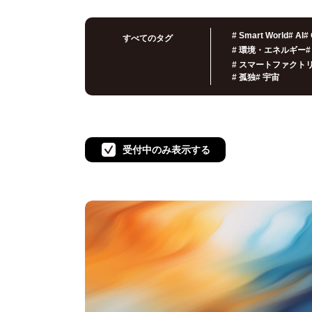
#
Smart World
#
AI
#
すべてのタグ
#
環境・エネルギー
#
#
スマートファクト
#
孤独
#
宇宙
受付中のみ表示する