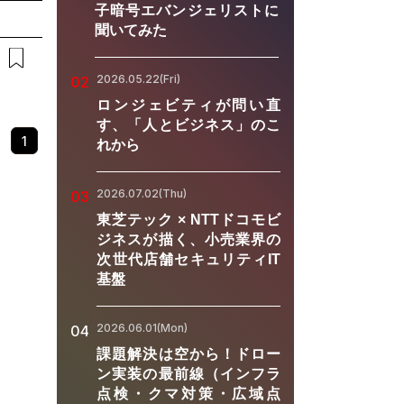
を迎え、
子暗号エバンジェリストに
こりうる
聞いてみた
にとどま
変化は、
」や「背
2026.05.22(Fri)
02
日々の業
ロンジェビティが問い直
に備える
す、「人とビジネス」のこ
考のため
1
れから
2026
捉えたい
画などの
2026.07.02(Thu)
03
務から一
東芝テック × NTTドコモビ
ジネスが描く、小売業界の
次世代店舗セキュリティIT
基盤
2026.06.01(Mon)
04
課題解決は空から！ドロー
ン実装の最前線（インフラ
点検・クマ対策・広域点