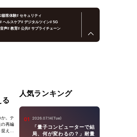
X/顧客体験
#
セキュリティ
#
ヘルスケア
#
デジタルツイン
#
5G
音声
#
教育
#
公共
#
サプライチェーン
人気ランキング
える
のか。テ
2026.07.14(Tue)
01
造の再編
「量子コンピューターで結
う捉え直
局、何が変わるの？」耐量