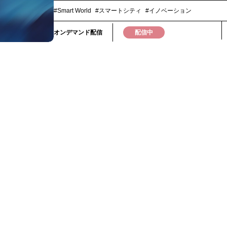
せばよいのか。本セッションでは、STYLUS 秋元氏
複数の市場・業界を横断しながら、2026年以降に起
#Smart World
#スマートシティ
#イノベーション
変化の兆しを読み解きます。短期的なトレンド紹介
らず、・なぜ今、その変化が起きているのか・その
オンデマンド配信
配信中
企業や個人にどんな選択を迫るのかといった「構造
景」から、2026年以降を考える視点を提供します。
務や意思決定の中で、「このままでいいのか」「次
べきものは何か」そんな問いを持つ方に向けた、思
のインプットセッションです。▼こんな人におすすめ・
年以降の市場や産業の変化を、断片ではなく構造で
方・新規事業、事業開発、マーケティング、経営企
立場で中長期の視点を求められている方・日々の業
歩引いて、思考の軸をアップデートしたい方