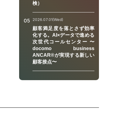
検）
2026.07.01(Wed)
05
顧客満足度を落とさず効率
化する。AI×データで進める
次世代コールセンター 〜
docomo business
ANCAR®が実現する新しい
顧客接点〜