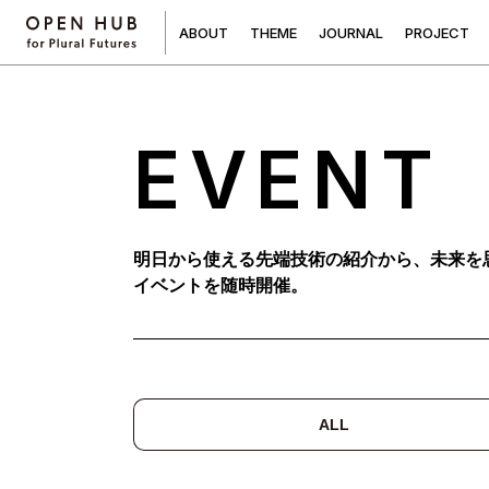
A
B
O
U
T
T
H
E
M
E
J
O
U
R
N
A
L
P
R
O
J
E
C
T
EVENT
明日から使える先端技術の紹介から、未来を
イベントを随時開催。
ALL