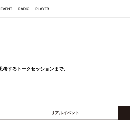
E
V
E
N
T
R
A
D
I
O
P
L
A
Y
E
R
思考するトークセッションまで、
リアルイベント