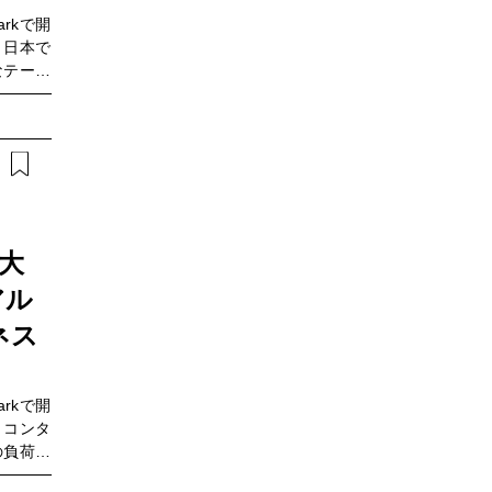
におすす
本イベン
arkで開
₂電気炉
にしたウ
。日本で
SBJ／
一歩とし
なテーマ
・再生材
ンピュー
定されて
SBJ）
ェリスト
排出量取
html※開催
出は、地
（水）開
として注
5:30～
ごとの実
日（火）
るべき課
地域活性
森林由来
巨大
めての方
アル
通じた環
活用した
ネス
GX推進
有益な情
。▼この
arkで開
ィ担当者
。コンタ
行政関係
の負荷軽
る方 J
リエンス
地域振興