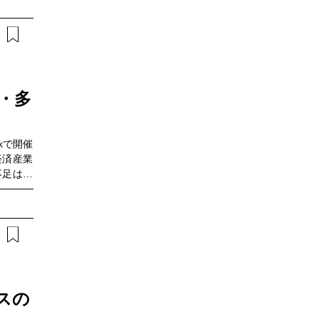
す。注目
関心があ
らない」
たステッ
ありませ
紹介に加
センター
届けしま
・多
られる内
おすすめ
方・先進
rkで開催
Iをコン
経済産業
の業務効
不足は現
店舗や多
任せの運
に追われ
本ウェビ
とシフト
3万ノー
績とその
る生産性
ネスの
ジメント