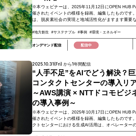
けるために、ぜひご視聴ください。▼このような方
ートアップとの接点を持ちたい方 ■関連コンテンツ 
※本ウェビナーは、2025年11月12日にOPEN HUB P
めです▼・Scope3削減に課題を感じている方・低CO
トに先立ち、OPEN HUB Baseでは量子技術をテーマ
催されたイベントの模様を録画、編集したものです
鋼材の最新事例を知りたい方・国際的な脱炭素規制（S
ェビナーを開催しています。 量子技術を知る最初の
は、脱炭素社会の実現と地域活性化がますます重要
CBAM等）の動向を把握したい方・素材リサイクル
て、ぜひこちらもあわせてご覧ください。「量子コ
となっています。特に、2026年度から本格運用が予
の活用に関心のある方・サステナビリティ情報開示（S
ターで結局、何が変わるの？」耐量子暗号エバンジ
いる「GX-ETS（グリーントランスフォーメーション
#地方創生
#サステナブル
#事例
#環境・エネルギー
対応を強化したい方
に聞いてみたhttps://openhub.ntt.com/event/16496.
引制度）」や、森林資源を活用したJクレジットの創
時間やお申し込み期限が異なります。2026年9月2日
域経済の循環を促しながらGXを推進する有効な手段
オンデマンド配信
配信中
催時間・リアル開催：15:30～18:30・ライブ配信：1
目されています。一方で、制度への理解不足や地域
18:00お申し込み期限・リアル開催：2026年8月25
践ノウハウの差、企業との連携強化など、乗り越え
15:00・ライブ配信：2026年9月2日（水）17:30
2025.10.31(Fri) から1年間配信
題も多く存在します。 本ウェビナーでは、「GXと
化」をテーマに、GX-ETS制度の最新動向や仕組み、
“人手不足”をAIでどう解決？
のJクレジットの創出から実践的な活用方法まで、初
コンタクトセンターの導入リ
にもわかりやすく解説します。さらに、スポーツを
境意識の向上と地域連携の取り組みや、森林資源を
～AWS講演 × NTTドコモビジ
教育・地域共創の実践事例についてもご紹介します。
の導入事例～
や地域活性化に取り組む皆さまにとって、実践的で
報が得られるウェビナーです。ぜひご視聴ください
※本ウェビナーは、2025年10月17日にOPEN HUB P
ような方におすすめ▼・企業のGXサステナビリテ
催されたイベントの模様を録画、編集したものです
Jクレジットの制度に関心がある方・地方自治体・
クトセンターにおける生成AI活用は、オペレーター
者 森林など地域資源を活用したGX施策に関心があ
減、業務全体の効率化、そしてカスタマーエクスペ
クレジットの発行・活用に関与している方・観光・