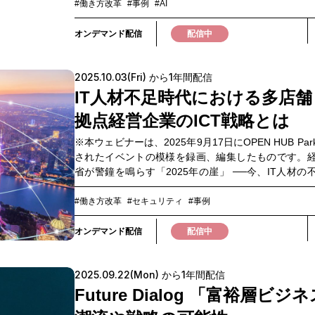
の向上において、今や欠かせない存在となっていま
#働き方改革
#事例
#AI
関係者 森林レクリエーションやエコツーリズムに
が高まる一方で、「何から始めればいいのか分か
る方
「具体的な活用イメージが湧かない」「導入に向け
オンデマンド配信
配信中
プが見えない」といった悩みを抱える声も少なく
ん。本ウェビナーでは、AWS社によるAI技術活用の
2025.10.03(Fri) から1年間配信
え、 NTTドコモビジネスが自社の大規模コンタクト
で直面した“導入の壁”とその“解決策”をリアルにお
IT人材不足時代における多店舗
す。技術と現場、両方の視点から実践のヒントを得
拠点経営企業のICT戦略とは
容です。ぜひご視聴ください。▼このような方に
▼・コンタクトセンターの運営業務を担当している
※本ウェビナーは、2025年9月17日にOPEN HUB Pa
的なコンタクトセンター運営に興味がある方・生成A
されたイベントの模様を録画、編集したものです。
タクトセンター業務に活用したい方・オペレーター
省が警鐘を鳴らす「2025年の崖」 ──今、IT人材の
率化に課題を感じている方
場レベルで深刻な課題となりつつあります。特に多
拠点を展開する企業では、ITリテラシーの差や現場
#働き方改革
#セキュリティ
#事例
用、業務の属人化によりトラブル対応や管理業務
「守りのIT」で手一杯という声が多く聞かれます。
オンデマンド配信
配信中
ナーでは、そうした状況を打破し、「攻めのIT」へ
した企業の実例をご紹介します。さらに、7万店舗・2
2025.09.22(Mon) から1年間配信
ドを超える多数の多店舗ネットワーク構築・運用実
ノウハウをフル活用し、多拠点・多店舗経営におけ
Future Dialog 「富裕層ビジ
向上や業務変革を実現する最新のネットワークマネ