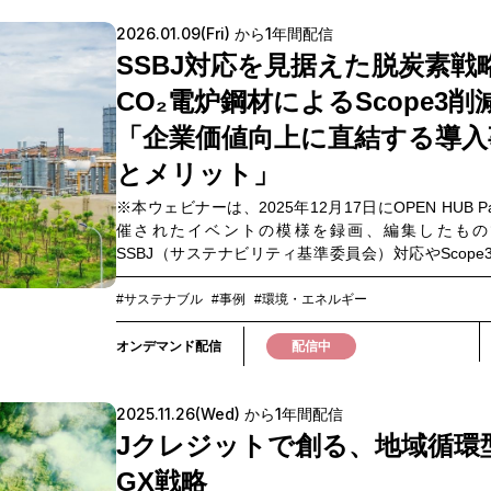
る」ことです。量子の未来を知るだけでなく、自社
従事者との面談では、相手の課題やニーズを引き出
考えるためのヒントとして、ぜひご参加ください。■
2026.01.09(Fri) から1年間配信
ング力、製品価値を正しく伝える情報提供力、状況
ム ※変更となる可能性があります 第1部：講演「NT
対応力など、より高度なコミュニケーションスキル
SSBJ対応を見据えた脱炭素戦略
ビジネスの量子戦略」 登壇者：NTTドコモビジネス
れています。こうした中、AIを活用した新たな育成
締役 副社長 長瀬第2部：講演「光量子コンピュータ
CO₂電炉鋼材によるScope3削
チとして注目されているのが「AIロープレ」です。A
地」 登壇者：NTT株式会社 研究開発マーケティング
などの医療従事者役となり、MRが時間や場所を問わ
「企業価値向上に直結する導入
究企画部門 部門長 木下氏第3部：講演「量
し対話トレーニングを実施できることで、育成機会
ピューターの現状や課題、将来の産業化に向けた展
とメリット」
評価の標準化、スキル向上の加速が期待されていま
壇者：合同会社デロイト トーマツ 量子技術戦略リー
ェビナーでは実際の導入事例やデモを交えながら、
※本ウェビナーは、2025年12月17日にOPEN HUB P
氏第4部：量子技術の最前線 登壇者：富士通株式会
イプ別のシナリオ設計・ヒアリング力や情報提供力
催されたイベントの模様を録画、編集したもの
領域エバンジェリスト 塩沢氏 OptQC株式会
法・想定質問への対応力強化・導入・定着化のポイ
SSBJ（サステナビリティ基準委員会）対応やScope
取締役 CEO 高瀬氏様々な方式・アプローチで量子技
をご紹介します。MR育成の高度化や標準化を検討さ
リ1の削減は、今や多くの企業にとって重要な課題と
組む企業が、強みや可能性を紹介します第5部：量子
方はもちろん、人材育成におけるAI活用の可能性を
ます。しかし、その進め方にはさまざまな選択肢が
#サステナブル
#事例
#環境・エネルギー
会実装 登壇者：株式会社NTTデータグループ
ている方にもおすすめの内容です。▼このような方
応に悩む企業も少なくありません。本ウェビナー
氏 株式会社Quemix 取締役COO 中土井氏
めです▼・面談品質の向上と育成の標準化を両立し
CO₂電炉鋼材を活用したScope3削減の実践例を中心
オンデマンド配信
配信中
ースケースや活用シナリオをもとに、企業での活用
ネージャーやトレーナーの育成負荷を軽減したい・
での工夫や導入のメリットを具体的にご紹介しま
探ります第6部：クロストーク「企業は量子とどう向
におけるAI活用を検討している・製薬業界における
に、サプライチェーン全体での脱炭素化に向けた
きか」多様なプレーヤーが一堂に会し、量子技術の
成変革の動向を知りたい
2025.11.26(Wed) から1年間配信
や、企業がどのように取り組みを進めているのかに
業の選択肢について議論します第7部：ネットワーキ
解説します。「正解が一つではない」このテーマに
会場参加者のみ■こんな方におすすめ ・量子技術の
Jクレジットで創る、地域循環
Scope3対応を加速するためのヒントや、今後の戦略
やユースケースに関心のある方 ・自社に適した量子技術やパ
GX戦略
材料をお届けします。脱炭素競争を勝ち抜く“次の一手
ートナーを見極めたい方 ・量子領域の企業・研究機関・スタ