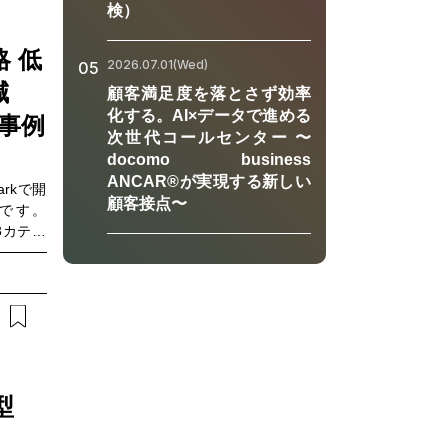
の未来を
すヒアリ
検）
プログラ
に応じた
Tドコモ
が求めら
 低
 代表取
2026.07.01(Wed)
05
アプロー
ーの現在
減
顧客満足度を落とさず効率
Iが医師
本部 研
ず繰り返
化する。AI×データで進める
事例
子コン
の拡充や
次世代コールセンター 〜
望」 登
す。本ウ
docomo business
ド 馬場
・医師タ
ANCAR®が実現する新しい
arkで開
社 量子
の向上方
顧客接点〜
です。
社 代表
ントなど
3カテゴ
術に取り
れている
なってい
技術の社
模索され
あり、対
 伊井
におすす
では、低
実際のユ
たい・マ
に、現場
可能性を
人材育成
す。さら
き合うべ
営業・育
最新動向
未来と企
ついても
ング ※
おいて、
活用事例
型
を考える
”を見つ