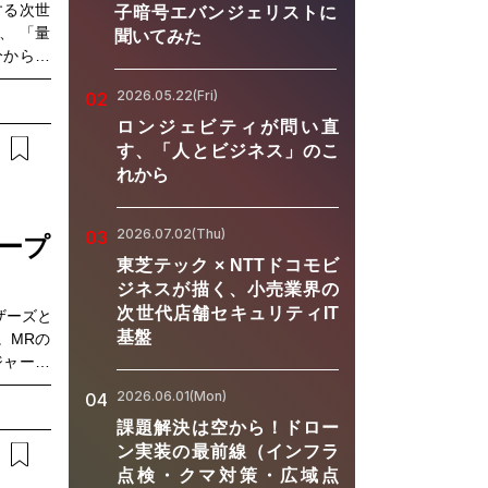
する次世
子暗号エバンジェリストに
、 「量
聞いてみた
分からな
い」 と
2026.05.22(Fri)
02
ターには
や可能性
ロンジェビティが問い直
、「どの
す、「人とビジネス」のこ
の課題に
れから
という視
ツ、富士
2026.07.02(Thu)
03
子領域の
ロープ
が登壇。
東芝テック × NTTドコモビ
その他の
ジネスが描く、小売業界の
をそれぞ
次世代店舗セキュリティIT
ザーズと
合うべき
基盤
。MRの
場ではあ
ジャーだ
未来を語
供するこ
2026.06.01(Mon)
04
です。量
ープレの
る」から
課題解決は空から！ドロー
ードバッ
に求めら
ン実装の最前線（インフラ
負荷が高
考え始め
点検・クマ対策・広域点
方、医療