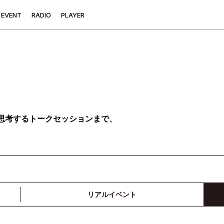
E
V
E
N
T
R
A
D
I
O
P
L
A
Y
E
R
思考するトークセッションまで、
リアルイベント