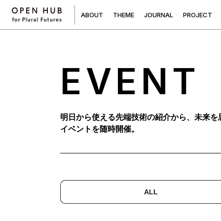
A
B
O
U
T
T
H
E
M
E
J
O
U
R
N
A
L
P
R
O
J
E
C
T
EVENT
明日から使える先端技術の紹介から、未来を
イベントを随時開催。
ALL