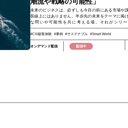
潮流や戦略の可能性」
の活用方法について、具体的な事例とともにお届け
ぜひご視聴ください。▼このような方におすすめ
未来のビジネスは、必ずしも今目の前にある市場や
舗・多拠点経営に課題を感じている方・IT部門の業
長線上にはありません。半歩先の未来をテーマに掲
人材不足にお悩みの方・DXを推進するうえで現場と
な問いや可能性を共に考える場。それがシリー
変革を模索している方
「Future Dialog」です。第一弾のテーマは 「富
ス」。海外では「巨大市場」に拡大し、観光・不動
#CX/顧客体験
#事例
#サステナブル
#Smart World
車・金融・ファッションなど多様な産業を牽引する
です。一方、日本ではまだ十分に開拓されておらず
オンデマンド配信
配信中
成長余地を残しています。本ウェビナーでは、ST
Japanの秋元陸氏を迎え、海外の事例をベースに富
ネスのトレンドを整理し、拡大する所得格差や市場
背景に、日本企業がどこに新たなチャンスを見出せ
えます。まずは「知ること」から。このインプット
たの事業に未来を広げる一歩となるはずです。▼こ
方におすすめです▼・日本の文化、地方、産業に 「
点」 を取り入れたい方・高付加価値戦略やラグジュ
ーケットに関心のある方・自社の顧客体験を進化さ
い成長機会を見つけたい方