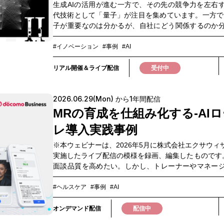
生成AIの活用が進む一方で、その先の競争力を左右
代技術として「量子」が注目を集めています。一方で
子が重要なのは分かるが、自社にどう関係するのか
い」 「どの技術や企業に注目すべきなのか判断が難し
いう声も少なくありません。実際、量子コンピュー
#イノベーション
#事例
#AI
さまざまな実現方式が存在し、それぞれ異なる特徴
を持っています。 だからこそ企業に求められるのは
リアル開催＆ライブ配信
受付中
方式が勝つのか」を見極めることではなく、「自社
対して、どの技術やパートナーが適しているのか」
2026.06.29(Mon) から1年間配信
点です。本イベントでは、NTT、デロイトトーマ
通、NTTデータグループ、OptQC、Quemixなど、量
MRの育成を仕組み化する‐AI
第一線で活躍する研究者、企業、スタートアップ
レ導入実践事例
NTTが推進する「光量子コンピューター」に加え、
方式や、 最適化技術・量子計算などの可能性と課題
※本ウェビナーは、2026年5月に株式会社エクサウィ
れの立場から共有し、 企業は量子とどのように向き
実施したライブ配信の模様を録画、編集したものです
かを議論します。特定の技術や企業の優位性を語る
面談品質を高めたい。しかし、トレーナーやマネー
りません。 異なるプレーヤーが互いを尊重しながら
けでは、すべてのMRに十分なトレーニング機会を提
り合うことで、量子技術の本質と可能性を考える場
とは難しい。製薬業界のMR育成では、「全MRにロ
#ヘルスケア
#事例
#AI
子を「知る」から「考える」へ。そして、「考え
機会を提供できない」「評価基準が属人化し、フィ
「動く」へ。 量子技術が社会実装へ向かう今、企業
ク品質にばらつきが出る」「管理職のコーチング
オンデマンド配信
配信中
れるのは「いつか学ぶ」ことではなく、「今から
い」といった課題が依然として存在しています。一