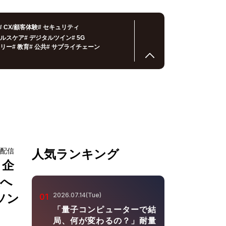
#
CX/顧客体験
#
セキュリティ
ルスケア
#
デジタルツイン
#
5G
リー
#
教育
#
公共
#
サプライチェーン
ブ配信
人気ランキング
？企
装へ
2026.07.14(Tue)
ソン
01
「量子コンピューターで結
局、何が変わるの？」耐量