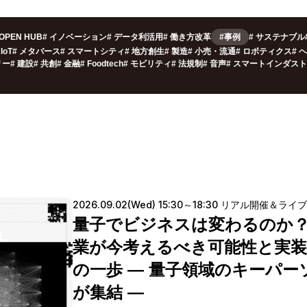
OPEN HUB
#
イノベーション
#
データ利活用
#
働き方改革
#事例
#
サステナブル
IoT
#
メタバース
#
スマートシティ
#
地方創生
#
製造
#
小売・流通
#
ロボティクス
#
ヘ
リー
#
建設
#
共創
#
金融
#
Foodtech
#
モビリティ
#
法規制
#
音声
#
スマートインダスト
2026.09.02(Wed) 15:30～18:30 リアル開催＆ライ
量子でビジネスは変わるのか
業が今考えるべき可能性と実
の一歩 ― 量子領域のキーパー
が集結 ―