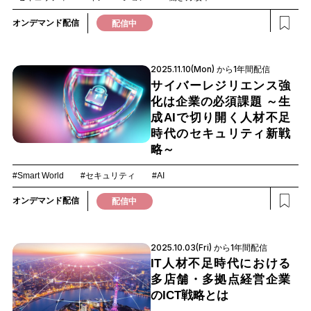
オンデマンド配信
配信中
2025.11.10(Mon) から1年間配信
サイバーレジリエンス強
化は企業の必須課題 ～生
成AIで切り開く人材不足
時代のセキュリティ新戦
略～
#Smart World
#セキュリティ
#AI
オンデマンド配信
配信中
2025.10.03(Fri) から1年間配信
IT人材不足時代における
多店舗・多拠点経営企業
のICT戦略とは