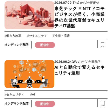
2026.07.02(Thu) から1年間配信
東芝テック × NTTドコモ
ビジネスが描く、小売業
界の次世代店舗セキュリ
ティIT基盤
#働き方改革
#セキュリティ
#小売・流通
オンデマンド配信
配信中
2026.06.24(Wed) から1年間配信
AIと自動化で変えるセキ
ュリティ運用
#セキュリティ
#AI
オンデマンド配信
配信中