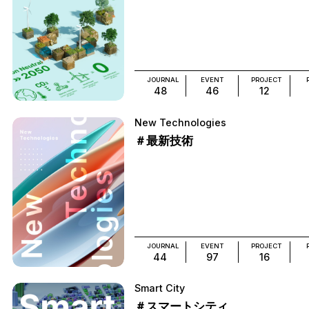
JOURNAL
EVENT
PROJECT
48
46
12
New Technologies
＃最新技術
JOURNAL
EVENT
PROJECT
44
97
16
Smart City
＃スマートシティ