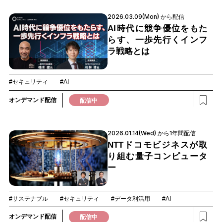
2026.03.09(Mon) から配信
AI時代に競争優位をもた
らす、一歩先行くインフ
ラ戦略とは
#セキュリティ
#AI
オンデマンド配信
配信中
2026.01.14(Wed) から1年間配信
NTTドコモビジネスが取
り組む量子コンピュータ
ー
#サステナブル
#セキュリティ
#データ利活用
#AI
オンデマンド配信
配信中