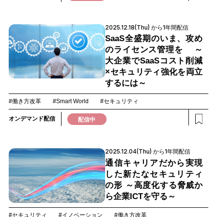
2025.12.18(Thu) から1年間配信
SaaS全盛期のいま、攻め
のライセンス管理を ～
大企業でSaaSコスト削減
×セキュリティ強化を両立
するには～
#働き方改革
#Smart World
#セキュリティ
オンデマンド配信
配信中
2025.12.04(Thu) から1年間配信
通信キャリアだから実現
した新たなセキュリティ
の形 ～高度化する脅威か
ら企業ICTを守る～
#セキュリティ
#イノベーション
#働き方改革