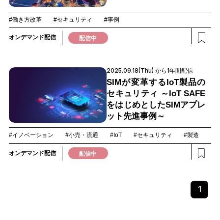
#働き方改革
#セキュリティ
#事例
オンデマンド配信
配信中
2025.09.18(Thu) から1年間配信
SIMが変革するIoT製品の
セキュリティ ～IoT SAFE
をはじめとしたSIMアプレ
ット先進事例～
#イノベーション
#小売・流通
#IoT
#セキュリティ
#製造
オンデマンド配信
配信中
1