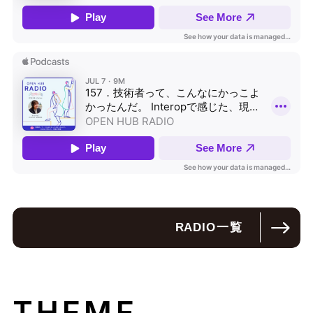
RADIO
一覧
THEME