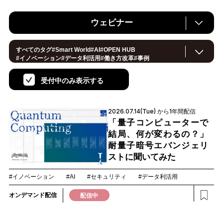
ウェビナー
すべてのタグ
#
Smart World
#
AI
#
OPEN HUB
#
イノベーション
#
データ利活用
#
働き方改革
#
事例
#
サステナブル
#
CX/顧客体験
#セキュリティ
#
環境・エネルギー
#
IoT
#
メタバース
#
スマートシティ
受付中のみ表示する
#
地方創生
#
製造
#
小売・流通
#
ロボティクス
#
ヘルスケア
#
デジタルツイン
#
5G
#
スマートファクトリー
#
建設
#
共創
#
金融
#
Foodtech
#
モビリティ
#
法規制
2026.07.14(Tue) から1年間配信
#
スマートインダストリー
#
音声
#
教育
#
公共
#
サプライチェーン
#
孤独
#
宇宙
「量子コンピューターで
結局、何が変わるの？」
耐量子暗号エバンジェリ
ストに聞いてみた
#イノベーション
#AI
#セキュリティ
#データ利活用
オンデマンド配信
配信中