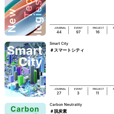
JOURNAL
EVENT
PROJECT
44
97
16
Smart City
＃スマートシティ
JOURNAL
EVENT
PROJECT
27
3
11
Carbon Neutrality
＃脱炭素