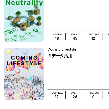
JOURNAL
EVENT
PROJECT
48
45
12
Coming Lifestyle
＃データ活用
JOURNAL
EVENT
PROJECT
27
26
9