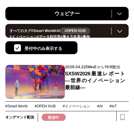
ウェビナー
すべてのタグ
#
Smart World
#
AI
#OPEN HUB
#
イノベーション
#
データ利活用
#
働き方改革
#
事例
#
サステナブル
#
CX/顧客体験
#
セキュリティ
#
環境・エネルギー
#
IoT
#
メタバース
#
スマートシティ
受付中のみ表示する
#
地方創生
#
製造
#
小売・流通
#
ロボティクス
#
ヘルスケア
#
デジタルツイン
#
5G
#
スマートファクトリー
#
建設
#
共創
#
金融
#
Foodtech
#
モビリティ
#
法規制
#
音声
2026.04.22(Wed) から1年間配信
#
スマートインダストリー
#
教育
#
公共
#
サプライチェーン
#
孤独
#
宇宙
SXSW2026最速レポート
―世界のイノベーション
最前線―
#Smart World
#OPEN HUB
#イノベーション
#AI
#IoT
オンデマンド配信
配信中