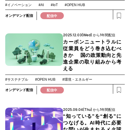
#イノベーション
#AI
#IoT
#OPEN HUB
オンデマンド配信
配信中
2025.12.03(Wed) から1年間配信
カーボンニュートラルに
従業員をどう巻き込むべ
きか 国の政策動向と先
進企業の取り組みから考
える
#サステナブル
#OPEN HUB
#環境・エネルギー
オンデマンド配信
配信中
2025.09.04(Thu) から1年間配信
“知っている”を“創る”に
つなげる。AI時代に必要
な問いが生まれるメタ認