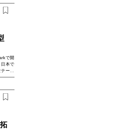
しかし、
として捉
ステナビ
いる企業
課題は、
動につな
型
報発信だ
仕組みづ
環境省よ
arkで開
て「デコ
。日本で
た、先進
なテーマ
「アンバ
定されて
参加型の
排出量取
ゲージメ
出は、地
なヒント
として注
ごとの実
るべき課
地域活性
森林由来
が拓
めての方
通じた環