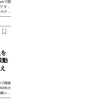
arkで開
る方にと
です。
ひご視聴
3カテゴ
Xリーグ
なってい
把握した
あり、対
場で役立
では、低
体・企業
に、現場
す。さら
最新動向
ついても
おいて、
員を
を考える
策動
”を見つ
におすす
考え
₂電気炉
SBJ／
・再生材
rkで開催
SBJ）
50年の
戦略レベ
。真の変
く、従業