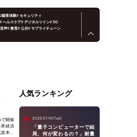
X/顧客体験
#
セキュリティ
#
ヘルスケア
#
デジタルツイン
#
5G
音声
#
教育
#
公共
#
サプライチェーン
人気ランキング
2026.07.14(Tue)
01
rkで開催
世界経済
「量子コンピューターで結
然資本に
局、何が変わるの？」耐量