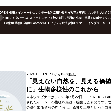
OPEN HUB
#
イノベーション
#
データ利活用
#
働き方改革
#
事例
#
サステナブル
#
C
#
IoT
#
メタバース
#
スマートシティ
#
地方創生
#
製造
#
小売・流通
#
ロボティクス
リー
#
建設
#
共創
#
金融
#
Foodtech
#
モビリティ
#
法規制
#
スマートインダストリー
#
2026.08.07(Fri) から1年間配信
「見えない自然を、見える価値
に」生物多様性のこれから
※本ウェビナーは、2026年7月22日にOPEN HUB Pa
されたイベントの模様を録画・編集したものです。
の総付加価値額の約半分は、森林や土壌といった自