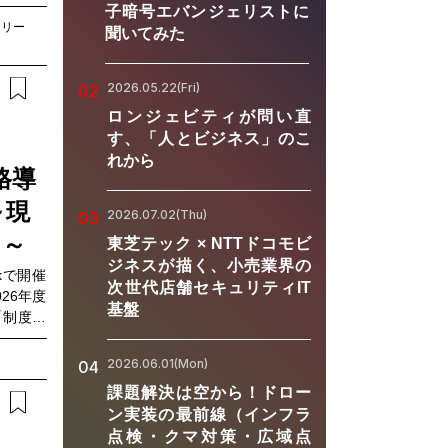
る生物多
子暗号エバンジェリストに
。こうし
トリー
聞いてみた
な経済へ
将来の課
2026.05.22(Fri)
02
なってい
「生物多
ロンジェビティが問い直
いのか」
す、「人とビジネス」のこ
ウェビナ
れから
格導
である株
イチャー
～現
2026.07.02(Thu)
ユースケ
03
ネスの可
ト～
東芝テック × NTTドコモビ
ループに
ジネスが描く、小売業界の
rkで開催
。推進体
次世代店舗セキュリティIT
26年度
取り組み
基盤
業の視点
「社内体
、ぜひご
ナビリテ
2026.06.01(Mon)
04
始動に向
・生物多
課題解決は空から！ドロー
務に落と
み方に悩
ン実装の最前線（インフラ
解説しま
、戦略に
点検・クマ対策・広域点
整備の考
化するた