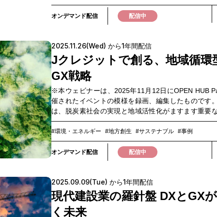
員一人ひとりの理解と自発的な参画が不可欠です。
環境研修を実施しても参加者の反応が薄く、自分事
オンデマンド配信
配信中
えられていないケースも多く見られ、その結果、サ
リティの取り組みが一部の担当者に閉じてしまって
2025.11.26(Wed) から1年間配信
も少なくありません。多くの企業が直面している
「従業員の関心をいかに高め、現場を巻き込み、行
Jクレジットで創る、地域循環
げるか」です。インプット中心の研修や一方的な情
GX戦略
けでなく、従業員が当事者意識を持って取り組める
くりが重要になっています。本ウェビナーでは、
※本ウェビナーは、2025年11月12日にOPEN HUB P
り、社会全体の行動変容を促す国の取り組みとし
催されたイベントの模様を録画、編集したものです
活」を中心に、最新の政策動向をお伝えします。ま
は、脱炭素社会の実現と地域活性化がますます重要
企業による実践的な取り組みとして、NTTドコモの
となっています。特に、2026年度から本格運用が予
サダー制度」や、NTTドコモビジネスによる従業員
いる「GX-ETS（グリーントランスフォーメーション
#環境・エネルギー
#地方創生
#サステナブル
#事例
植樹活動などの事例もご紹介します。従業員のエン
引制度）」や、森林資源を活用したJクレジットの創
ントを高め、持続可能な社会づくりに向けた実践的
域経済の循環を促しながらGXを推進する有効な手段
オンデマンド配信
配信中
を得られるウェビナーです。ぜひご視聴ください。
目されています。一方で、制度への理解不足や地域
践ノウハウの差、企業との連携強化など、乗り越え
2025.09.09(Tue) から1年間配信
題も多く存在します。 本ウェビナーでは、「GXと
化」をテーマに、GX-ETS制度の最新動向や仕組み、
現代建設業の羅針盤 DXとGX
のJクレジットの創出から実践的な活用方法まで、初
く未来
にもわかりやすく解説します。さらに、スポーツを