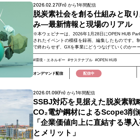
2026.02.27(Fri) から1年間配信
え方や、 実際に取り組みを進める企業の事例を交え
めのヒントを得たい方
トークをお届けします。 GX推進における実務上の課
脱炭素社会を創る仕組みと取り
の考え方を学び、 自社に適した推進体制や取り組み
み―最新情報と現場のリアル
を得られるウェビナーです。 自社のGX推進を具体的
ための機会として、ぜひご視聴ください。 ▼このような方に
※本ウェビナーは、2026年1月28日にOPEN HUB Pa
おすすめ ・サステナビリティ部門、経営企画部門、
されたイベントの模様を録画、編集したものです。
理部門などでGX-ETS対応を推進している方 ・GX-ETS本格始
で終わらせず、GXを事業にどうつなげていくのかー
動に向け、制度理解から実務対応へ移行しようとし
的な気候変動の深刻化を背景に、自治体・企業に
・社内体制の構築や部門横断での推進に課題を感じ
GX（グリーントランスフォーメーション）は、中長
#環境・エネルギー
#サステナブル
#OPEN HUB
・他社の実践事例を参考にしながら、自社に適したG
戦略や事業判断に直結する重要テーマへと変化して
あり方を検討したい方
特に、2026年度から開始予定のGX-ETS（排出量取
オンデマンド配信
配信中
は、企業の競争力や意思決定に大きな影響を与える
定され、GXは「環境対応」から「事業戦略・投資判
2026.01.09(Fri) から1年間配信
トナー選定」にまで関わる領域へと急速に広がっ
す。 本ウェビナーでは、経済産業省より、GX-ETS
SSBJ対応を見据えた脱炭素戦略
新の政策動向やGXリーグの考え方・現在地について
CO₂電炉鋼材によるScope3削
ます。 さらに、自治体・企業の現場担当者が、制度
うに捉え、どのように取り組みを進めているのか、
「企業価値向上に直結する導入
アルな事例をお届けします。Q&Aセッションでは、
とメリット」
にとどまらず、現場での判断や今後の取り組みに直
点やヒントを深掘りします。 脱炭素推進の次の一手