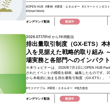
よって支えられています。しかし今、その基盤とな
様性は、かつてないスピードで失われつつあります
#OPEN HUB
#事例
#環境・エネルギー
#スマートインダス
#Smart World
た状況を受け、世界では「ネイチャーポジティブ」
の転換が急務とされており、生物多様性への対応は
オンデマンド配信
配信中
題ではなく、今や企業経営における重要なテーマと
ます。一方で、「何から着手すべきか分からない」 
様性を事業やイノベーションにどう結び付ければよ
2026.07.17(Fri) から1年間配信
といった悩みを抱える企業も少なくありません。本
排出量取引制度（GX-ETS）本
ーでは、生物多様性分野のリーディングカンパニー
式会社バイオーム COOの多賀氏をゲストに迎え、ネ
入を見据えた戦略的取り組み 
ポジティブを取り巻く国内外の最新動向や具体的な
ースをもとに、生物多様性への取り組みが持つビジ
場実務と各部門へのインパク
能性と今後の展望を探ります。また、NTTドコモグ
※本ウェビナーは、2026年7月1日にOPEN HUB Pa
おける生物多様性推進の取り組みについてもご紹介
されたイベントの模様を録画、編集したものです。20
制の構築や社内浸透の工夫など、実践的な視点から
から本格的に始まる排出量取引制度（GX-ETS）。 「制度の
のプロセスをお伝えします。生物多様性を経営や事
概要は理解しているが、実務として不安がある。」 
で捉え、自社での取り組みを検討するヒントとして
制や各部門との役割分担に不安がある」 ——そんな課題を感
#サステナブル
#環境・エネルギー
#地方創生
視聴ください。▼このような方におすすめ・サステ
じていませんか。 本ウェビナーでは、GX-ETS本格
ィ・CSV・環境推進部門の責任者・実務担当者の方
けた制度動向や全体像を整理したうえで、制度を実
オンデマンド配信
配信中
様性の社内推進体制の立ち上げや、他部署の巻き込
し込むための体制づくりや業務設計のポイントを
んでいる方・事業活動と自然環境の関わりを整理し
す。 さらに、GX-ETS対応を見据えた業務プロセス
落とし込みたい方・生物多様性への取り組みを具体