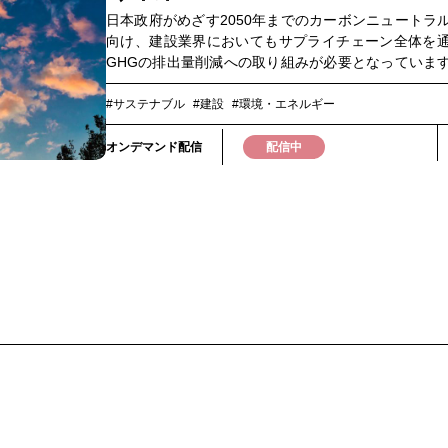
境意識の向上と地域連携の取り組みや、森林資源を
日本政府がめざす2050年までのカーボンニュートラ
教育・地域共創の実践事例についてもご紹介します。
向け、建設業界においてもサプライチェーン全体を
や地域活性化に取り組む皆さまにとって、実践的で
GHGの排出量削減への取り組みが必要となっていま
報が得られるウェビナーです。ぜひご視聴ください
量削減にあたっては、建設現場の重機の利用状況や
ような方におすすめ▼・企業のGXサステナビリテ
用量などの情報や、取引先からの資材重量などの一
#サステナブル
#建設
#環境・エネルギー
Jクレジットの制度に関心がある方・地方自治体・
の収集とその効率化が必要です。そこで、建設業界
者 森林など地域資源を活用したGX施策に関心があ
知見を持つネクストフィールド、建設業界のサプラ
オンデマンド配信
配信中
クレジットの発行・活用に関与している方・観光・
ンを支える伊藤忠丸紅鉄鋼、データ活用などを通じ
関係者 森林レクリエーションやエコツーリズムに
題解決を行うNTTドコモビジネスの3社はそれぞれの
る方
合させ、DXを通じた建設業界の脱炭素化促進を実現
ューションの検討を2024年11月より行ってきました
ビナーでは、現在建設業界の現場で抱える課題とそ
てどのように対応していくべきか、DXの取り組み、
新動向と実践事例について3社でクロストークを交え
します。このような方におすすめ・建設業界でDX・
を担う経営層・企画部門の方・DXによる生産性向上
率化を検討している方・GXとDXの両立に向けた最
をキャッチアップしたい方・建築LCAの状況をキャ
プしたい方