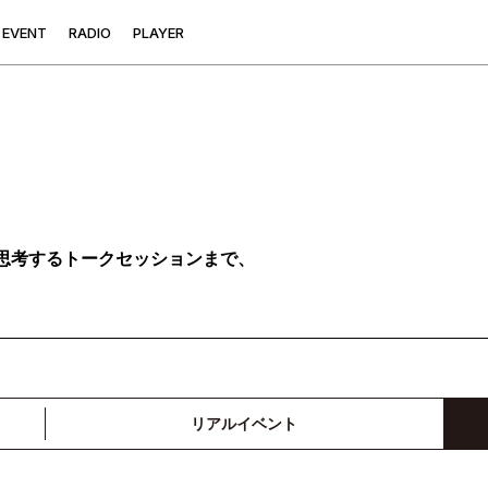
E
V
E
N
T
R
A
D
I
O
P
L
A
Y
E
R
思考するトークセッションまで、
リアルイベント