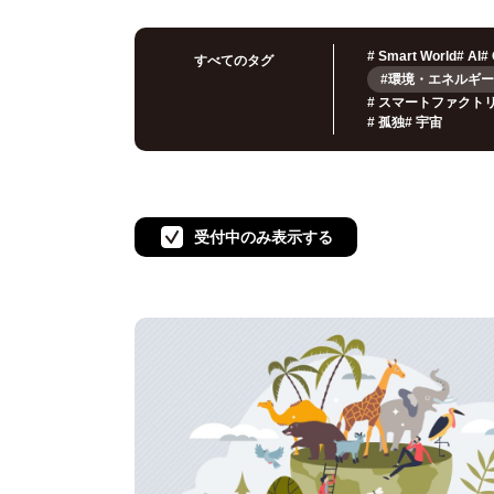
#
Smart World
#
AI
#
すべてのタグ
#環境・エネルギー
#
スマートファクト
#
孤独
#
宇宙
受付中のみ表示する