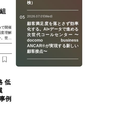
検）
たクロス
題や対応
組
のヒント
2026.07.01(Wed)
05
に進める
顧客満足度を落とさず効率
rkで開催
化する。AI×データで進める
総務・管
制度理解
次世代コールセンター 〜
ー。世界
docomo business
ている方
とって
ANCAR®が実現する新しい
ている方
期の経営
顧客接点〜
X推進の
います。
引制度）
ことが想
断・パー
ていま
を含む最
 低
ご紹介し
減
をどのよ
現場のリ
事例
制度理解
結する論
を考えた