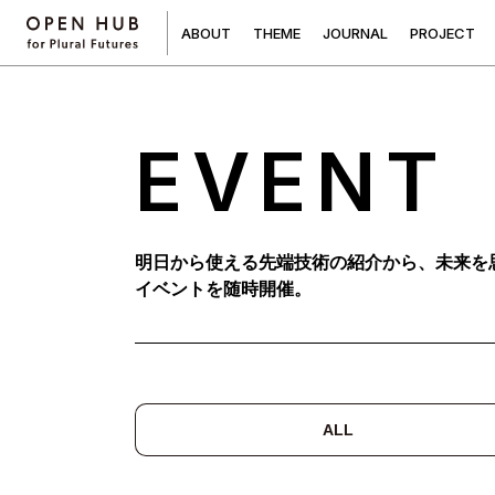
A
B
O
U
T
T
H
E
M
E
J
O
U
R
N
A
L
P
R
O
J
E
C
T
EVENT
明日から使える先端技術の紹介から、未来を
イベントを随時開催。
ALL