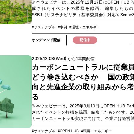
※本ウェビナーは、2025年12月17日にOPEN HUB P
い方、GX領域での連携や案件化の可能性を探してい
催されたイベントの模様を録画、編集したもの
って、 実践的な示唆を得られるウェビナーです。ぜ
SSBJ（サステナビリティ基準委員会）対応やScope
ください。▼このような方におすすめ・GX-ETS・G
リ1の削減は、今や多くの企業にとって重要な課題と
など、今後の事業や経営判断に影響する制度動向を
ます。しかし、その進め方にはさまざまな選択肢が
#サステナブル
#事例
#環境・エネルギー
い方・制度を踏まえた具体的な取り組み事例や、現
応に悩む企業も少なくありません。本ウェビナー
つヒントを求めている方・脱炭素を切り口に、自治
CO₂電炉鋼材を活用したScope3削減の実践例を中心
オンデマンド配信
配信中
連携や新たなビジネス機会を検討している方
での工夫や導入のメリットを具体的にご紹介しま
に、サプライチェーン全体での脱炭素化に向けた
2025.12.03(Wed) から1年間配信
や、企業がどのように取り組みを進めているのかに
解説します。「正解が一つではない」このテーマに
カーボンニュートラルに従業
Scope3対応を加速するためのヒントや、今後の戦略
どう巻き込むべきか 国の政
材料をお届けします。脱炭素競争を勝ち抜く“次の一手
けるために、ぜひご視聴ください。▼このような方
向と先進企業の取り組みから
めです▼・Scope3削減に課題を感じている方・低CO
る
鋼材の最新事例を知りたい方・国際的な脱炭素規制（S
CBAM等）の動向を把握したい方・素材リサイクル
※本ウェビナーは、2025年9月10日にOPEN HUB Pa
の活用に関心のある方・サステナビリティ情報開示（S
されたイベントの模様を録画、編集したものです。20
対応を強化したい方
カーボンニュートラル実現に向けて、企業には経営
ルでの脱炭素への取り組みが強く求められています
革を実現するためには、経営層の意思決定だけでな
#サステナブル
#OPEN HUB
#環境・エネルギー