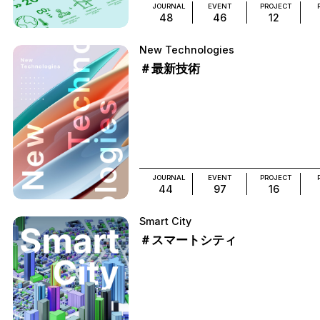
JOURNAL
EVENT
PROJECT
48
46
12
New Technologies
＃最新技術
JOURNAL
EVENT
PROJECT
44
97
16
Smart City
＃スマートシティ