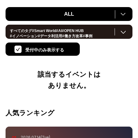
ALL
すべてのタグ
#
Smart World
#
AI
#
OPEN HUB
#
イノベーション
#
データ利活用
#
働き方改革
#
事例
#
サステナブル
#
CX/顧客体験
#
セキュリティ
#
環境・エネルギー
#
IoT
#
メタバース
#
スマートシティ
受付中のみ表示する
#
地方創生
#
製造
#
小売・流通
#
ロボティクス
#
ヘルスケア
#
デジタルツイン
#
5G
#
スマートファクトリー
#
建設
#
共創
#
金融
#
Foodtech
#
モビリティ
#
法規制
#
スマートインダストリー
#
音声
#教育
#
公共
該当するイベントは
#
サプライチェーン
#
孤独
#
宇宙
ありません。
人気ランキング
2026.07.14(Tue)
01