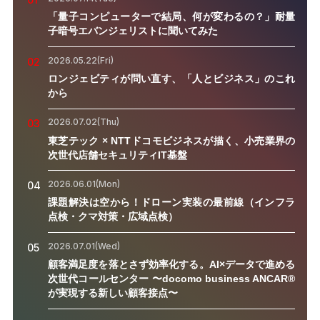
「量子コンピューターで結局、何が変わるの？」耐量
子暗号エバンジェリストに聞いてみた
2026.05.22(Fri)
02
ロンジェビティが問い直す、「人とビジネス」のこれ
から
2026.07.02(Thu)
03
東芝テック × NTTドコモビジネスが描く、小売業界の
次世代店舗セキュリティIT基盤
2026.06.01(Mon)
04
課題解決は空から！ドローン実装の最前線（インフラ
点検・クマ対策・広域点検）
2026.07.01(Wed)
05
顧客満足度を落とさず効率化する。AI×データで進める
次世代コールセンター 〜docomo business ANCAR®
が実現する新しい顧客接点〜