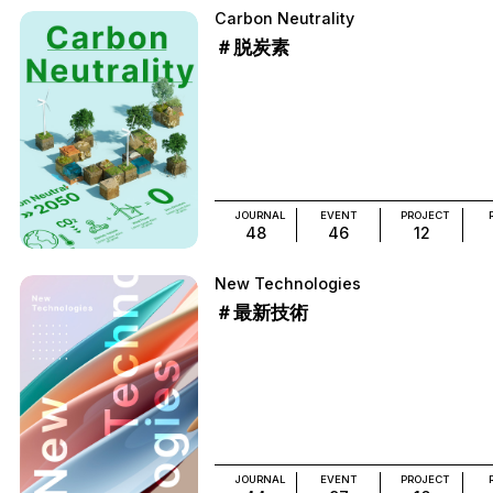
Carbon Neutrality
＃脱炭素
JOURNAL
EVENT
PROJECT
48
46
12
New Technologies
＃最新技術
JOURNAL
EVENT
PROJECT