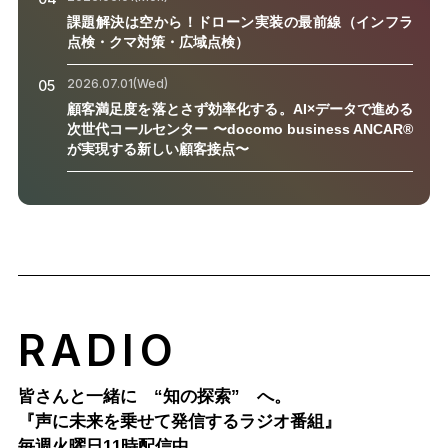
課題解決は空から！ドローン実装の最前線（インフラ
点検・クマ対策・広域点検）
2026.07.01(Wed)
05
顧客満足度を落とさず効率化する。AI×データで進める
次世代コールセンター 〜docomo business ANCAR®
が実現する新しい顧客接点〜
RADIO
皆さんと一緒に “知の探索” へ。
『声に未来を乗せて発信するラジオ番組』
毎週火曜日11時配信中。