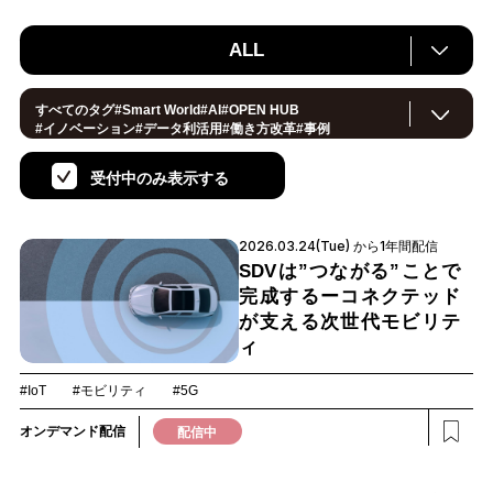
ALL
すべてのタグ
#
Smart World
#
AI
#
OPEN HUB
#
イノベーション
#
データ利活用
#
働き方改革
#
事例
#
サステナブル
#
CX/顧客体験
#
セキュリティ
#
環境・エネルギー
#
IoT
#
メタバース
#
スマートシティ
受付中のみ表示する
#
地方創生
#
製造
#
小売・流通
#
ロボティクス
#
ヘルスケア
#
デジタルツイン
#
5G
#
スマートファクトリー
#
建設
#
共創
#
金融
#
Foodtech
#モビリティ
#
法規制
2026.03.24(Tue) から1年間配信
#
スマートインダストリー
#
音声
#
教育
#
公共
#
サプライチェーン
#
孤独
#
宇宙
SDVは”つながる”ことで
完成するーコネクテッド
が支える次世代モビリテ
ィ
#IoT
#モビリティ
#5G
オンデマンド配信
配信中