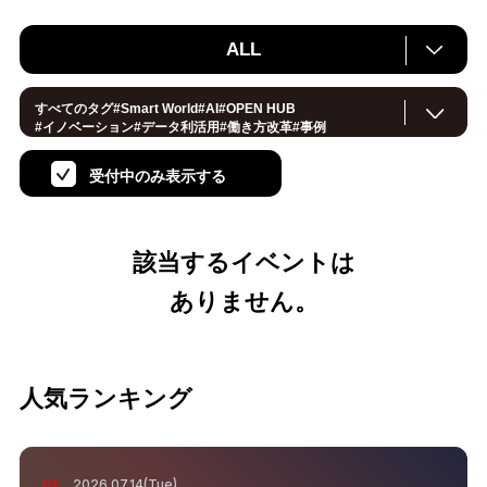
ALL
すべてのタグ
#
Smart World
#
AI
#
OPEN HUB
#
イノベーション
#
データ利活用
#
働き方改革
#
事例
#
サステナブル
#
CX/顧客体験
#
セキュリティ
#
環境・エネルギー
#
IoT
#
メタバース
#
スマートシティ
受付中のみ表示する
#
地方創生
#
製造
#
小売・流通
#
ロボティクス
#
ヘルスケア
#
デジタルツイン
#
5G
#
スマートファクトリー
#
建設
#
共創
#
金融
#
Foodtech
#
モビリティ
#法規制
#
音声
#
スマートインダストリー
#
教育
#
公共
#
サプライチェーン
該当するイベントは
#
孤独
#
宇宙
ありません。
人気ランキング
2026.07.14(Tue)
01