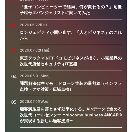
「量子コンピューターで結局、何が変わるの？」耐量
子暗号エバンジェリストに聞いてみた
2026.05.22(Fri)
02
ロンジェビティが問い直す、「人とビジネス」のこれ
から
2026.07.02(Thu)
03
東芝テック × NTTドコモビジネスが描く、小売業界の
次世代店舗セキュリティIT基盤
2026.06.01(Mon)
04
課題解決は空から！ドローン実装の最前線（インフラ
点検・クマ対策・広域点検）
2026.07.01(Wed)
05
顧客満足度を落とさず効率化する。AI×データで進める
次世代コールセンター 〜docomo business ANCAR®
が実現する新しい顧客接点〜