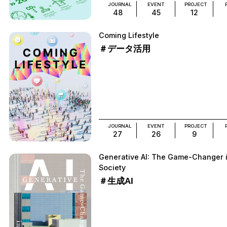
JOURNAL
EVENT
PROJECT
48
45
12
Coming Lifestyle
＃データ活用
JOURNAL
EVENT
PROJECT
27
26
9
Generative AI: The Game-Changer 
Society
＃生成AI