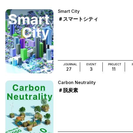
Smart City
＃スマートシティ
JOURNAL
EVENT
PROJECT
27
3
11
Carbon Neutrality
＃脱炭素